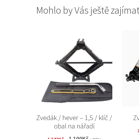
Mohlo by Vás ještě zajíma
Zvedák / hever – 1,5 / klíč /
Zv
obal na nářadí
Original
Current
1 100
Kč
1 342
Kč