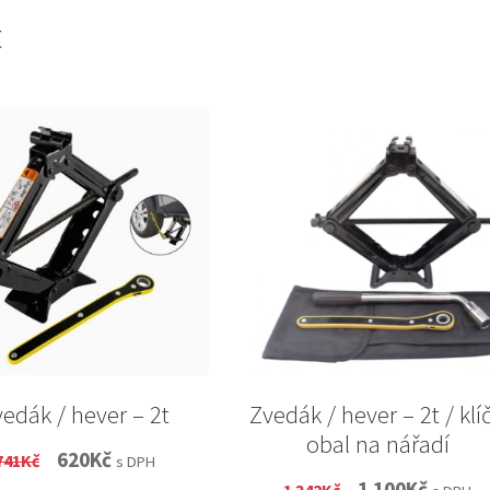
t
edák / hever – 2t
Zvedák / hever – 2t / klíč
obal na nářadí
Original
Current
620
Kč
741
Kč
s DPH
Original
Curren
1 100
Kč
1 342
Kč