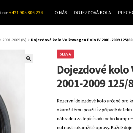
i na:
+421 905 806 234
O NÁS
DOJEZDOVÁ KOLA
PLECHO
2001-2009 (IV)
Dojezdové kolo Volkswagen Polo IV 2001-2009 125/8
SLEVA
Dojezdové kolo 
2001-2009 125/
Rezervní dojezdové kolo určené pro k
okamžitému použití v případě defekt
náhradou za lepící sadu nebo kompre
nutnosti okamžité opravy. Každé doje