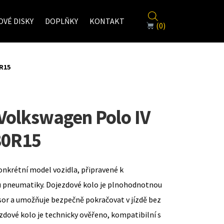
VÉ DISKY
DOPLŇKY
KONTAKT
(0)
0R15
Volkswagen Polo IV
80R15
onkrétní model vozidla, připravené k
u pneumatiky. Dojezdové kolo je plnohodnotnou
sor a umožňuje bezpečně pokračovat v jízdě bez
zdové kolo je technicky ověřeno, kompatibilní s