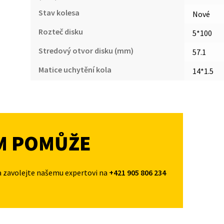
Stav kolesa
Nové
Rozteč disku
5*100
Stredový otvor disku (mm)
57.1
Matice uchytění kola
14*1.5
M POMŮŽE
a zavolejte našemu expertovi na
+421 905 806 234