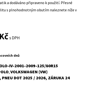
ik a dodáváno připraveno k použití. Přesné
ilitu s plnohodnotným obutím naleznete níže v
Current
Kč
s DPH
price
is:
acovních dnů
3
LO-IV-2001-2009-125/80R15
POLO
VOLKSWAGEN (VW)
,
616,69Kč.
 PNEU DOT 2025 / 2026, ZÁRUKA 24