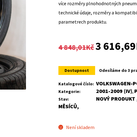
více rozměry plnohodnotných pneumat
technické údaje, rozměry a kompatib
parametrech produktu.
Original
3 616,69
4 848,01
Kč
price
was:
Dostupnost
Odesíláme do 3 pr
4
VOLKSWAGEN-PO
Katalogové číslo:
2001-2009 (IV)
Kategorie:
,
848,01Kč.
NOVÝ PRODUKT ,
Stav:
MĚSÍCŮ,
Není skladem