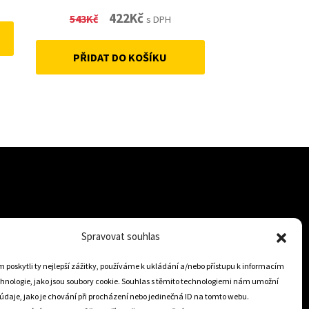
Original
Current
422
Kč
543
Kč
s DPH
price
price
PŘIDAT DO KOŠÍKU
was:
is:
543Kč.
422Kč.
Spravovat souhlas
+421 905 806 234
info@dojezdovakola.com
poskytli ty nejlepší zážitky, používáme k ukládání a/nebo přístupu k informacím
chnologie, jako jsou soubory cookie. Souhlas s těmito technologiemi nám umožní
údaje, jako je chování při procházení nebo jedinečná ID na tomto webu.
Slovenský Eshop