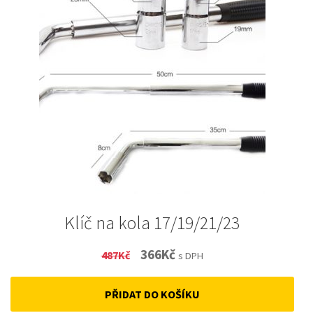
Klíč na kola 17/19/21/23
Original
Current
366
Kč
487
Kč
s DPH
price
price
PŘIDAT DO KOŠÍKU
was:
is: