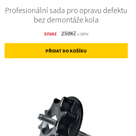
Profesionální sada pro opravu defektu
bez demontáže kola
Original
Current
250
Kč
371
Kč
s DPH
price
price
PŘIDAT DO KOŠÍKU
was:
is:
371Kč.
250Kč.