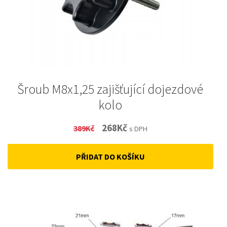
Šroub M8x1,25 zajišťující dojezdové
kolo
Original
Current
268
Kč
389
Kč
s DPH
price
price
PŘIDAT DO KOŠÍKU
was:
is:
389Kč.
268Kč.