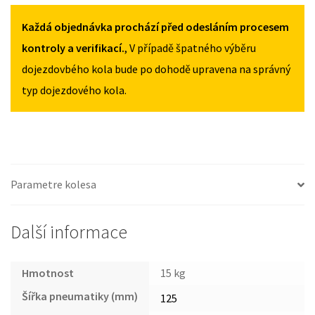
XC40
OD
Každá objednávka prochází před odesláním procesem
2018
kontroly a verifikací.
, V případě špatného výběru
125/80R18
dojezdovbého kola bude po dohodě upravena na správný
MNOŽSTVÍ
typ dojezdového kola.
Parametre kolesa
Další informace
Hmotnost
15 kg
Šířka pneumatiky (mm)
125