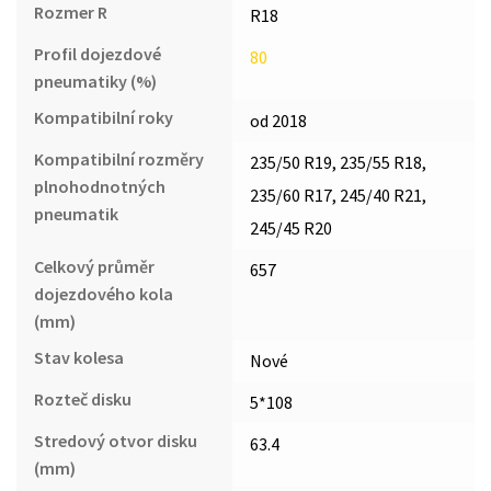
Rozmer R
R18
Profil dojezdové
80
pneumatiky (%)
Kompatibilní roky
od 2018
Kompatibilní rozměry
235/50 R19, 235/55 R18,
plnohodnotných
235/60 R17, 245/40 R21,
pneumatik
245/45 R20
Celkový průměr
657
dojezdového kola
(mm)
Stav kolesa
Nové
Rozteč disku
5*108
Stredový otvor disku
63.4
(mm)