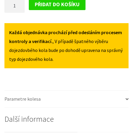
DOJEZDOVÉ
II
II
PŘIDAT DO KOŠÍKU
2006-
2006-
KOLO
2015
2015
FORD
135/80R17
135/80R17
GALAXY
MNOŽSTVÍ
MNOŽSTVÍ
II
Každá objednávka prochází před odesláním procesem
2006-
kontroly a verifikací.
, V případě špatného výběru
2015
dojezdovbého kola bude po dohodě upravena na správný
135/80R17
typ dojezdového kola.
MNOŽSTVÍ
Parametre kolesa
Další informace