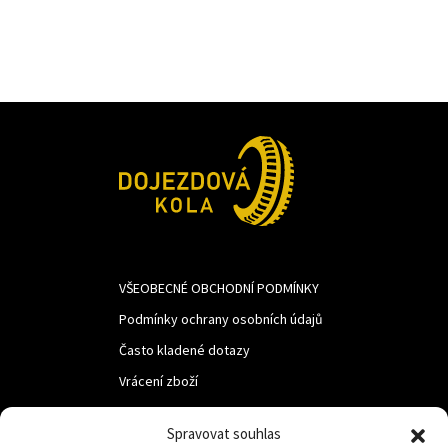
1
1
342Kč.
100Kč.
VŠEOBECNÉ OBCHODNÍ PODMÍNKY
Podmínky ochrany osobních údajů
Často kladené dotazy
Vrácení zboží
Spravovat souhlas
LUF s.r.o.