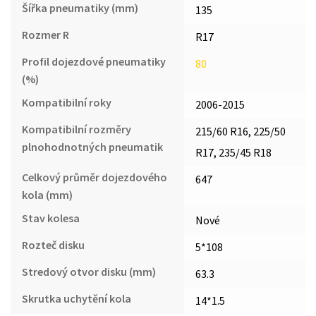
Šířka pneumatiky (mm)
135
Rozmer R
R17
Profil dojezdové pneumatiky
80
(%)
Kompatibilní roky
2006-2015
Kompatibilní rozměry
215/60 R16, 225/50
plnohodnotných pneumatik
R17, 235/45 R18
Celkový průměr dojezdového
647
kola (mm)
Stav kolesa
Nové
Rozteč disku
5*108
Stredový otvor disku (mm)
63.3
Skrutka uchytění kola
14*1.5