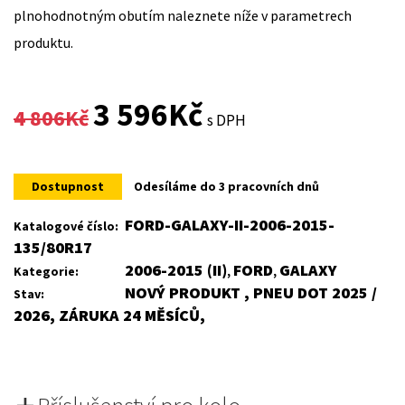
plnohodnotným obutím naleznete níže v parametrech
produktu.
Original
Current
3 596
Kč
4 806
Kč
s DPH
price
price
was:
is:
Dostupnost
Odesíláme do 3 pracovních dnů
4
3
FORD-GALAXY-II-2006-2015-
Katalogové číslo:
135/80R17
806Kč.
596Kč.
2006-2015 (II)
FORD
GALAXY
Kategorie:
,
,
NOVÝ PRODUKT , PNEU DOT 2025 /
Stav:
2026, ZÁRUKA 24 MĚSÍCŮ,