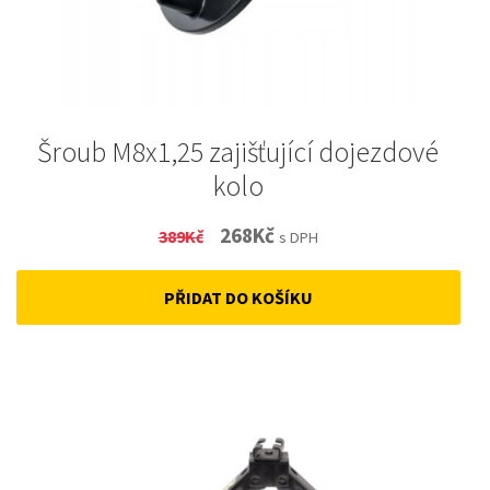
Šroub M8x1,25 zajišťující dojezdové
kolo
Original
Current
268
Kč
389
Kč
s DPH
price
price
PŘIDAT DO KOŠÍKU
was:
is:
389Kč.
268Kč.