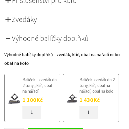
Příslušenství pro kolo
Zvedáky
Výhodné balíčky doplňků
Výhodné balíčky doplňků - zvedák, klíč, obal na nařadí nebo
obal na kolo
Balíček - zvedák do
Balíček-zvedák do 2
2 tuny , klíč, obal
tuny, klíč, obal na
na nářadí
nářadí, obal na kolo
1 100
Kč
1 430
Kč
DOJEZDOVÉ
DOJEZDOVÉ
KOLO
KOLO
FORD
FORD
GALAXY
GALAXY