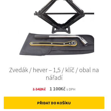
Zvedák / hever – 1,5 / klíč / obal na
nářadí
Original
Current
1 100
Kč
1 342
Kč
s DPH
price
price
PŘIDAT DO KOŠÍKU
was:
is: