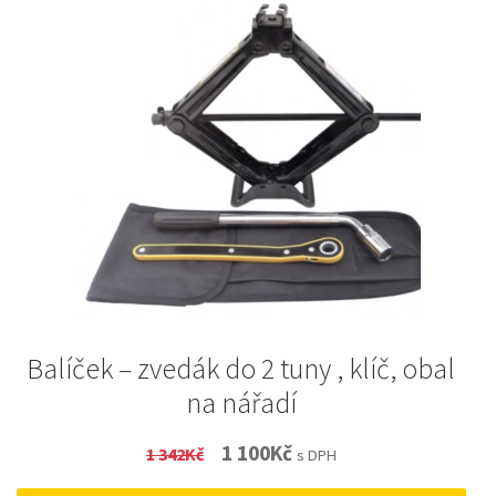
Balíček – zvedák do 2 tuny , klíč, obal
na nářadí
Original
Current
1 100
Kč
1 342
Kč
s DPH
price
price