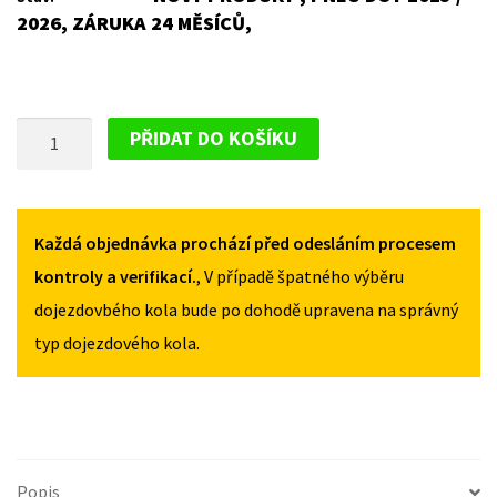
2026, ZÁRUKA 24 MĚSÍCŮ,
PLECHOVÝ
PŘIDAT DO KOŠÍKU
DISK
PRO
CITROEN
JUMPER
Každá objednávka prochází před odesláním procesem
I
kontroly a verifikací.
, V případě špatného výběru
(FACELIFT)
dojezdovbého kola bude po dohodě upravena na správný
2002-
typ dojezdového kola.
2006
MNOŽSTVÍ
Popis