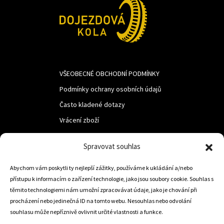
VŠEOBECNÉ OBCHODNÍ PODMÍNKY
Podmínky ochrany osobních údajů
Často kladené dotazy
Vrácení zboží
Spravovat souhlas
LUF s.r.o.
Abychom vám poskytli ty nejlepší zážitky, používáme k ukládání a/nebo
Nám. M.R.Štefanika 518,
přístupu k informacím o zařízení technologie, jako jsou soubory cookie. Souhlas s
Trstená 02801
těmito technologiemi nám umožní zpracovávat údaje, jako je chování při
procházení nebo jedinečná ID na tomto webu. Nesouhlas nebo odvolání
souhlasu může nepříznivě ovlivnit určité vlastnosti a funkce.