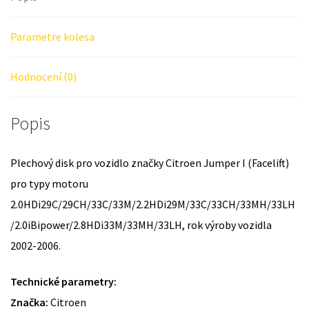
Parametre kolesa
Hodnocení (0)
Popis
Plechový disk pro vozidlo značky Citroen Jumper I (Facelift)
pro typy motoru
2.0HDi29C/29CH/33C/33M/2.2HDi29M/33C/33CH/33MH/33LH
/2.0iBipower/2.8HDi33M/33MH/33LH, rok výroby vozidla
2002-2006.
Technické parametry:
Značka:
Citroen