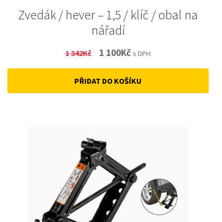
Zvedák / hever – 1,5 / klíč / obal na
nářadí
Original
Current
1 100
Kč
1 342
Kč
s DPH
price
price
PŘIDAT DO KOŠÍKU
was:
is:
1
1
342Kč.
100Kč.