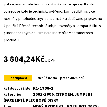
pokračovat v jízdě bez nutnosti okamžité opravy. Každé
dojezdové kolo je technicky ověřeno, kompatibilní s více
rozměry plnohodnotných pneumatik a dodáváno připraveno
k použití. Přesné technické údaje, rozměry a kompatibilitu s
plnohodnotným obutím naleznete níže v parametrech
produktu.
3 804,24
Kč
s DPH
Dostupnost
Odesíláme do 3 pracovních dnů
R1-1908-1
Katalogové číslo:
2002-2006
CITROEN
JUMPER I
Kategorie:
,
,
(FACELIFT)
PLECHOVÉ DISKY
,
NOVÝ PRODUKT , PNEU DOT 2025 /
Stav: