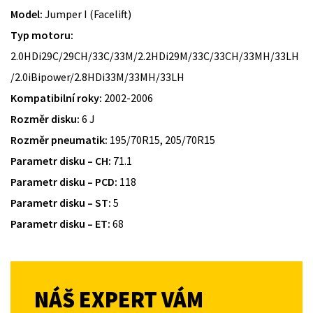
Model:
Jumper I (Facelift)
Typ motoru:
2.0HDi29C/29CH/33C/33M/2.2HDi29M/33C/33CH/33MH/33LH
/2.0iBipower/2.8HDi33M/33MH/33LH
Kompatibilní roky:
2002-2006
Rozměr disku:
6 J
Rozměr pneumatik:
195/70R15, 205/70R15
Parametr disku – CH:
71.1
Parametr disku – PCD:
118
Parametr disku – ST:
5
Parametr disku – ET:
68
NÁŠ EXPERT VÁM