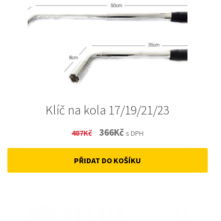
Klíč na kola 17/19/21/23
Original
Current
366
Kč
487
Kč
s DPH
price
price
PŘIDAT DO KOŠÍKU
was:
is:
487Kč.
366Kč.