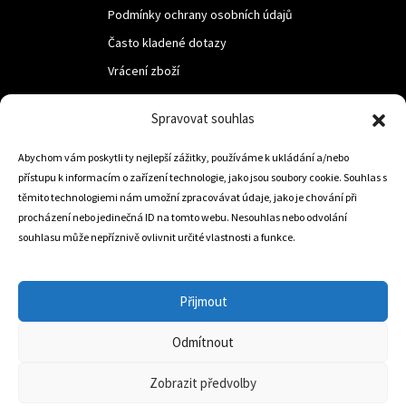
Podmínky ochrany osobních údajů
Často kladené dotazy
Vrácení zboží
Spravovat souhlas
LUF s.r.o.
Nám. M.R.Štefanika 518,
Abychom vám poskytli ty nejlepší zážitky, používáme k ukládání a/nebo
přístupu k informacím o zařízení technologie, jako jsou soubory cookie. Souhlas s
Trstená 02801
těmito technologiemi nám umožní zpracovávat údaje, jako je chování při
procházení nebo jedinečná ID na tomto webu. Nesouhlas nebo odvolání
souhlasu může nepříznivě ovlivnit určité vlastnosti a funkce.
+421 905 806 234
info@dojezdovakola.com
Přijmout
Odmítnout
Slovenský Eshop
0
Zobrazit předvolby