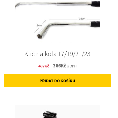
Klíč na kola 17/19/21/23
Original
Current
366
Kč
487
Kč
s DPH
price
price
PŘIDAT DO KOŠÍKU
was:
is:
487Kč.
366Kč.