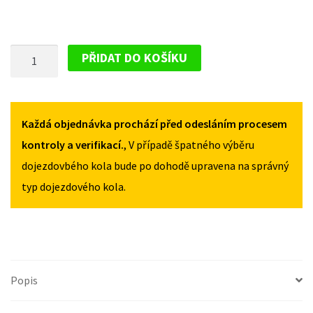
PLECHOVÝ
PŘIDAT DO KOŠÍKU
DISK
PRO
CITROEN
JUMPER
Každá objednávka prochází před odesláním procesem
II
kontroly a verifikací.
, V případě špatného výběru
2006-
dojezdovbého kola bude po dohodě upravena na správný
2011
typ dojezdového kola.
MNOŽSTVÍ
Popis