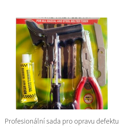
741Kč.
620Kč.
Profesionální sada pro opravu defektu