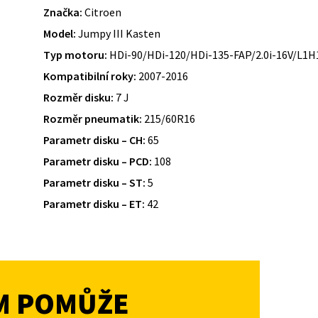
Značka:
Citroen
Model:
Jumpy III Kasten
Typ motoru:
HDi-90/HDi-120/HDi-135-FAP/2.0i-16V/L1
Kompatibilní roky:
2007-2016
Rozměr disku:
7 J
Rozměr pneumatik:
215/60R16
Parametr disku – CH:
65
Parametr disku – PCD:
108
Parametr disku – ST:
5
Parametr disku – ET:
42
M POMŮŽE