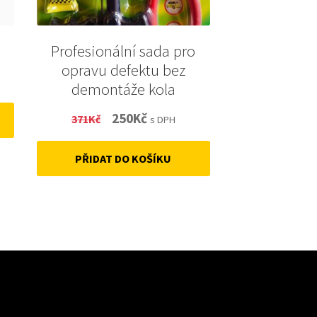
Profesionální sada pro
opravu defektu bez
demontáže kola
Original
Current
250
Kč
371
Kč
s DPH
price
price
PŘIDAT DO KOŠÍKU
was:
is:
371Kč.
250Kč.