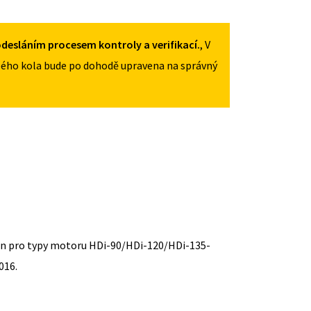
desláním procesem kontroly a verifikací.
, V
ého kola bude po dohodě upravena na správný
ten pro typy motoru HDi-90/HDi-120/HDi-135-
016.