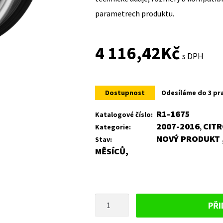
parametrech produktu.
4 116,42
Kč
s DPH
Dostupnost
Odesíláme do 3 pr
R1-1675
Katalogové číslo:
2007-2016
CIT
Kategorie:
,
NOVÝ PRODUKT ,
Stav:
MĚSÍCŮ,
PLECHOVÝ
PŘI
DISK