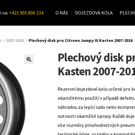
i na:
+421 905 806 234
O NÁS
DOJEZDOVÁ KOLA
PLECHO
n
2007-2016
Plechový disk pro Citroen Jumpy III Kasten 2007-2016
Plechový disk p
Kasten 2007-20
Rezervní dojezdové kolo určené pro k
okamžitému použití v případě defekt
náhradou za lepící sadu nebo kompre
nutnosti okamžité opravy. Každé doje
více rozměry plnohodnotných pneumat
technické údaje, rozměry a kompatib