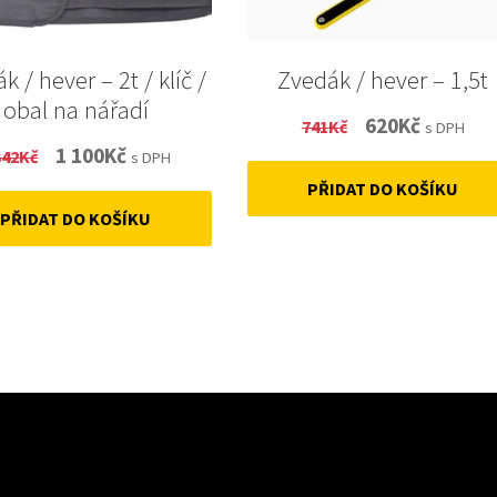
k / hever – 2t / klíč /
Zvedák / hever – 1,5t
obal na nářadí
Original
Current
620
Kč
741
Kč
s DPH
Original
Current
1 100
Kč
342
Kč
price
price
s DPH
price
price
PŘIDAT DO KOŠÍKU
was:
is:
PŘIDAT DO KOŠÍKU
was:
is:
741Kč.
620Kč.
1
1
342Kč.
100Kč.