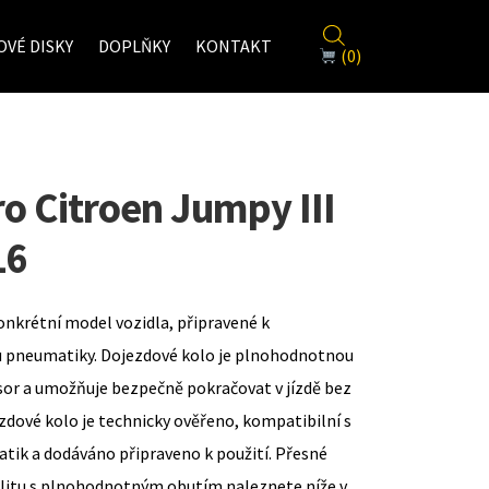
VÉ DISKY
DOPLŇKY
KONTAKT
(0)
ro Citroen Jumpy III
16
onkrétní model vozidla, připravené k
u pneumatiky. Dojezdové kolo je plnohodnotnou
sor a umožňuje bezpečně pokračovat v jízdě bez
zdové kolo je technicky ověřeno, kompatibilní s
ik a dodáváno připraveno k použití. Přesné
ilitu s plnohodnotným obutím naleznete níže v