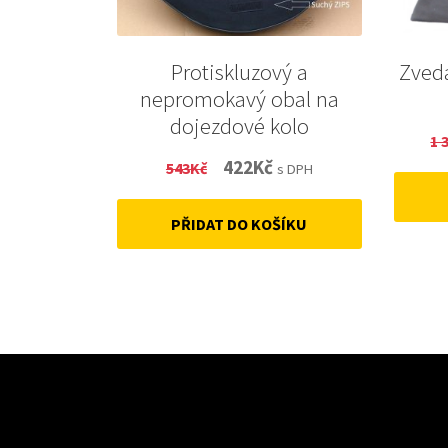
Protiskluzový a
Zvedá
nepromokavý obal na
dojezdové kolo
1 
Original
Current
422
Kč
543
Kč
s DPH
price
price
PŘIDAT DO KOŠÍKU
was:
is:
543Kč.
422Kč.