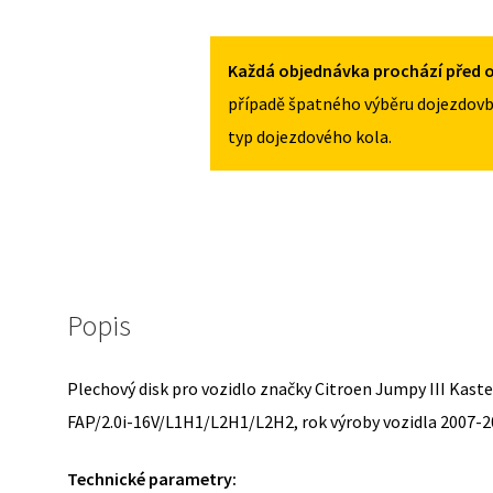
PRO
CITROEN
JUMPY
Každá objednávka prochází před o
III
případě špatného výběru dojezdovb
KASTEN
typ dojezdového kola.
2007-
2016
MNOŽSTVÍ
Popis
Plechový disk pro vozidlo značky Citroen Jumpy III Kas
FAP/2.0i-16V/L1H1/L2H1/L2H2, rok výroby vozidla 2007-2
Technické parametry: