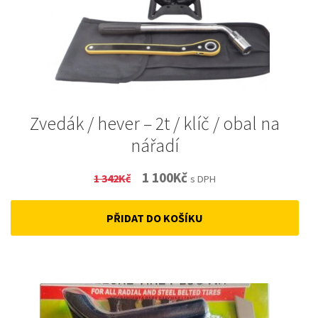
Zvedák / hever – 2t / klíč / obal na
nářadí
Original
Current
1 100
Kč
1 342
Kč
s DPH
price
price
PŘIDAT DO KOŠÍKU
was:
is:
1
1
342Kč.
100Kč.