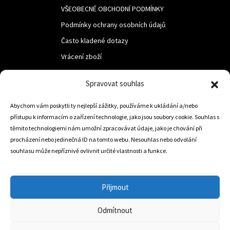
VŠEOBECNÉ OBCHODNÍ PODMÍNKY
Podmínky ochrany osobních údajů
Často kladené dotazy
Vrácení zboží
Spravovat souhlas
LUF s.r.o.
Nám. M.R.Štefanika 518,
Abychom vám poskytli ty nejlepší zážitky, používáme k ukládání a/nebo
přístupu k informacím o zařízení technologie, jako jsou soubory cookie. Souhlas s
Trstená 02801
těmito technologiemi nám umožní zpracovávat údaje, jako je chování při
procházení nebo jedinečná ID na tomto webu. Nesouhlas nebo odvolání
souhlasu může nepříznivě ovlivnit určité vlastnosti a funkce.
+421 905 806 234
info@dojezdovakola.com
Přijmout
Odmítnout
Slovenský Eshop
0