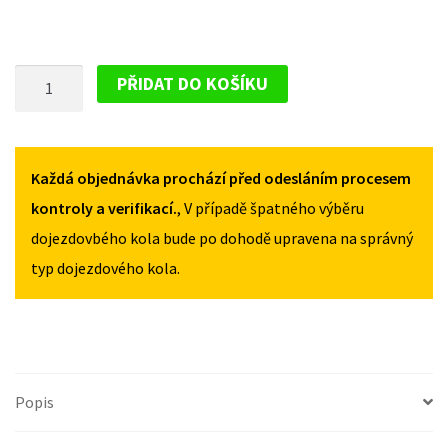
PLECHOVÝ
PŘIDAT DO KOŠÍKU
DISK
PRO
FORD
TRANSIT
Každá objednávka prochází před odesláním procesem
2006-
kontroly a verifikací.
, V případě špatného výběru
2014
dojezdovbého kola bude po dohodě upravena na správný
MNOŽSTVÍ
typ dojezdového kola.
Popis