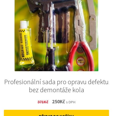
Profesionální sada pro opravu defektu
bez demontáže kola
Original
Current
250
Kč
371
Kč
s DPH
price
price