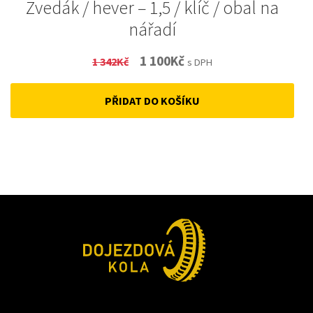
Zvedák / hever – 1,5 / klíč / obal na
nářadí
Original
Current
1 100
Kč
1 342
Kč
s DPH
price
price
PŘIDAT DO KOŠÍKU
was:
is:
1
1
342Kč.
100Kč.