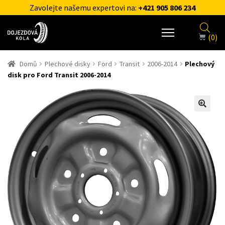
Zavolejte našemu expertovi na:
+421 905 806 234
(0)
Domů
Plechové disky
Ford
Transit
2006-2014
Plechový
disk pro Ford Transit 2006-2014