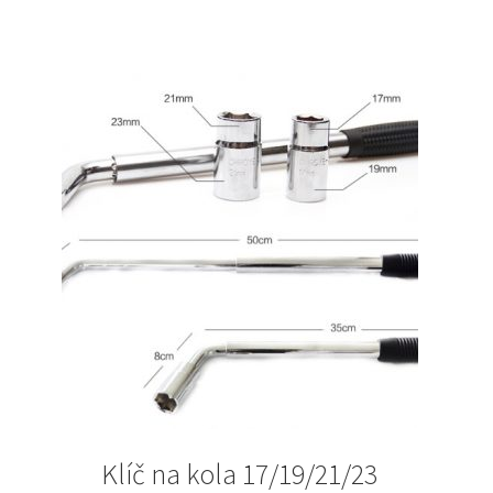
1
1
793Kč.
430Kč.
Klíč na kola 17/19/21/23