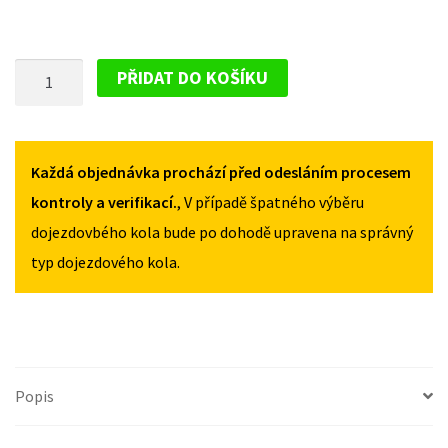
PLECHOVÝ
PŘIDAT DO KOŠÍKU
DISK
PRO
MERCEDES
SPRINTER
Každá objednávka prochází před odesláním procesem
I
kontroly a verifikací.
, V případě špatného výběru
2000-
dojezdovbého kola bude po dohodě upravena na správný
2006
typ dojezdového kola.
MNOŽSTVÍ
Popis