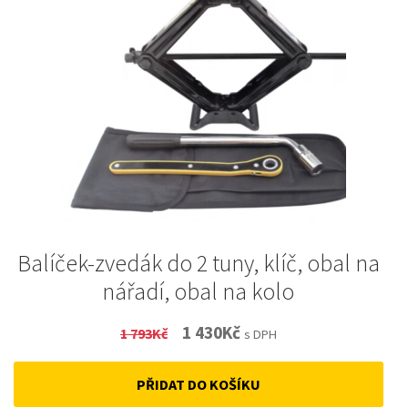
Balíček-zvedák do 2 tuny, klíč, obal na
nářadí, obal na kolo
Original
Current
1 430
Kč
1 793
Kč
s DPH
price
price
PŘIDAT DO KOŠÍKU
was:
is: