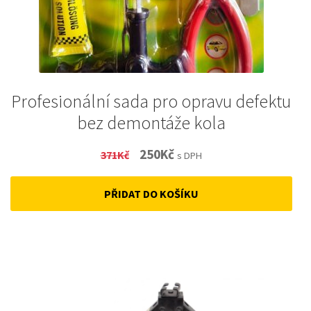
Profesionální sada pro opravu defektu
bez demontáže kola
Original
Current
250
Kč
371
Kč
s DPH
price
price
PŘIDAT DO KOŠÍKU
was:
is:
371Kč.
250Kč.