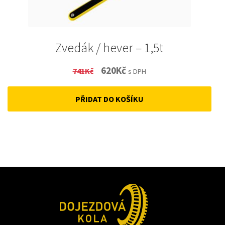
Zvedák / hever – 1,5t
Original
Current
620
Kč
741
Kč
s DPH
price
price
PŘIDAT DO KOŠÍKU
was:
is:
741Kč.
620Kč.