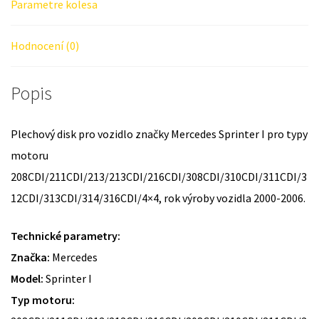
Parametre kolesa
Hodnocení (0)
Popis
Plechový disk pro vozidlo značky Mercedes Sprinter I pro typy
motoru
208CDI/211CDI/213/213CDI/216CDI/308CDI/310CDI/311CDI/3
12CDI/313CDI/314/316CDI/4×4, rok výroby vozidla 2000-2006.
Technické parametry:
Značka:
Mercedes
Model:
Sprinter I
Typ motoru: