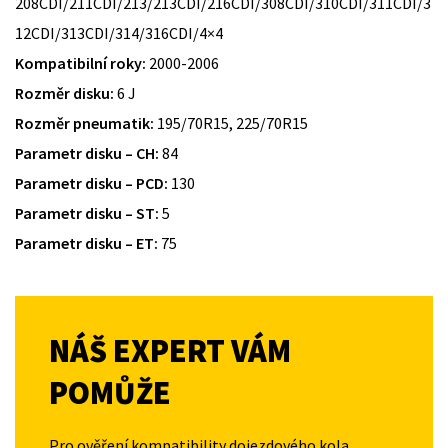
208CDI/211CDI/213/213CDI/216CDI/308CDI/310CDI/311CDI/3
12CDI/313CDI/314/316CDI/4×4
Kompatibilní roky:
2000-2006
Rozměr disku:
6 J
Rozměr pneumatik:
195/70R15, 225/70R15
Parametr disku – CH:
84
Parametr disku – PCD:
130
Parametr disku – ST:
5
Parametr disku – ET:
75
NÁŠ EXPERT VÁM
POMŮŽE
Pro ověření kompatibility dojezdového kola