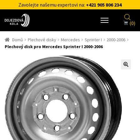
Zavolejte našemu expertovi na:
+421 905 806 234
(0)
Domů
Plechové disky
Mercedes
Sprinter I
2000-2006
Plechový disk pro Mercedes Sprinter I 2000-2006