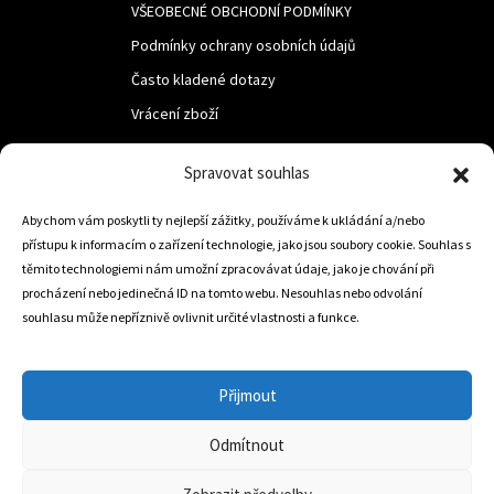
VŠEOBECNÉ OBCHODNÍ PODMÍNKY
Podmínky ochrany osobních údajů
Často kladené dotazy
Vrácení zboží
Spravovat souhlas
LUF s.r.o.
Nám. M.R.Štefanika 518,
Abychom vám poskytli ty nejlepší zážitky, používáme k ukládání a/nebo
přístupu k informacím o zařízení technologie, jako jsou soubory cookie. Souhlas s
Trstená 02801
těmito technologiemi nám umožní zpracovávat údaje, jako je chování při
procházení nebo jedinečná ID na tomto webu. Nesouhlas nebo odvolání
souhlasu může nepříznivě ovlivnit určité vlastnosti a funkce.
+421 905 806 234
info@dojezdovakola.com
Přijmout
Odmítnout
Slovenský Eshop
0