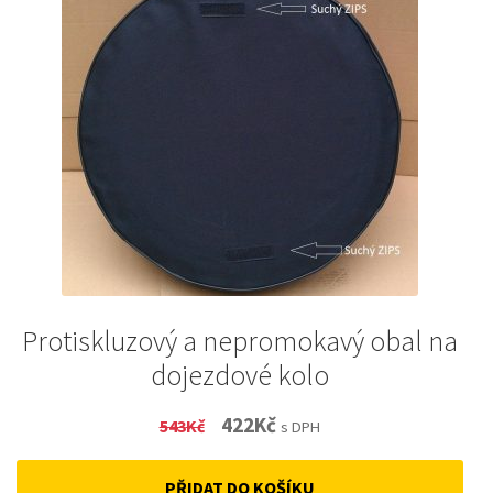
Protiskluzový a nepromokavý obal na
dojezdové kolo
Original
Current
422
Kč
543
Kč
s DPH
price
price
PŘIDAT DO KOŠÍKU
was:
is: