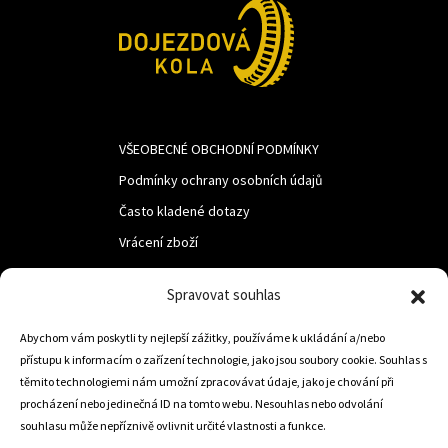
VŠEOBECNÉ OBCHODNÍ PODMÍNKY
Podmínky ochrany osobních údajů
Často kladené dotazy
Vrácení zboží
Spravovat souhlas
LUF s.r.o.
Abychom vám poskytli ty nejlepší zážitky, používáme k ukládání a/nebo
Nám. M.R.Štefanika 518,
přístupu k informacím o zařízení technologie, jako jsou soubory cookie. Souhlas s
Trstená 02801
těmito technologiemi nám umožní zpracovávat údaje, jako je chování při
procházení nebo jedinečná ID na tomto webu. Nesouhlas nebo odvolání
souhlasu může nepříznivě ovlivnit určité vlastnosti a funkce.