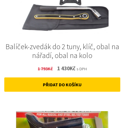
Balíček-zvedák do 2 tuny, klíč, obal na
nářadí, obal na kolo
Original
Current
1 430
Kč
1 793
Kč
s DPH
price
price
PŘIDAT DO KOŠÍKU
was:
is:
1
1
793Kč.
430Kč.