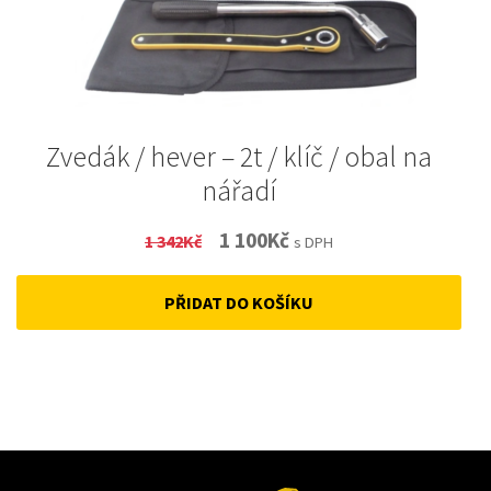
Zvedák / hever – 2t / klíč / obal na
nářadí
Original
Current
1 100
Kč
1 342
Kč
s DPH
price
price
PŘIDAT DO KOŠÍKU
was:
is:
1
1
342Kč.
100Kč.