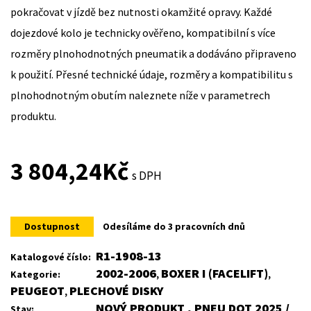
pokračovat v jízdě bez nutnosti okamžité opravy. Každé
dojezdové kolo je technicky ověřeno, kompatibilní s více
rozměry plnohodnotných pneumatik a dodáváno připraveno
k použití. Přesné technické údaje, rozměry a kompatibilitu s
plnohodnotným obutím naleznete níže v parametrech
produktu.
3 804,24
Kč
s DPH
Dostupnost
Odesíláme do 3 pracovních dnů
R1-1908-13
Katalogové číslo:
2002-2006
BOXER I (FACELIFT)
Kategorie:
,
,
PEUGEOT
PLECHOVÉ DISKY
,
NOVÝ PRODUKT , PNEU DOT 2025 /
Stav: