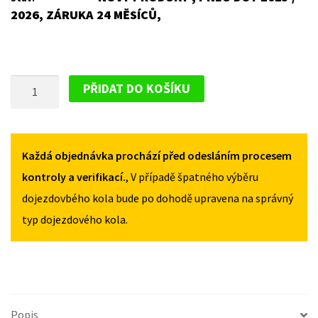
2026, ZÁRUKA 24 MĚSÍCŮ,
PLECHOVÝ
PŘIDAT DO KOŠÍKU
DISK
PRO
PEUGEOT
BOXER
Každá objednávka prochází před odesláním procesem
I
kontroly a verifikací.
, V případě špatného výběru
(FACELIFT)
dojezdovbého kola bude po dohodě upravena na správný
2002-
typ dojezdového kola.
2006
MNOŽSTVÍ
Popis