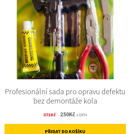
Profesionální sada pro opravu defektu
bez demontáže kola
Original
Current
250
Kč
371
Kč
s DPH
price
price
PŘIDAT DO KOŠÍKU
was:
is: