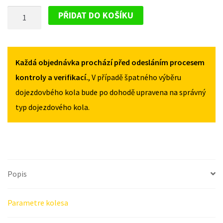
PLECHOVÝ
PŘIDAT DO KOŠÍKU
DISK
PRO
PEUGEOT
PARTNER
Každá objednávka prochází před odesláním procesem
I
kontroly a verifikací.
, V případě špatného výběru
1996-
dojezdovbého kola bude po dohodě upravena na správný
2003
typ dojezdového kola.
MNOŽSTVÍ
Popis
Parametre kolesa