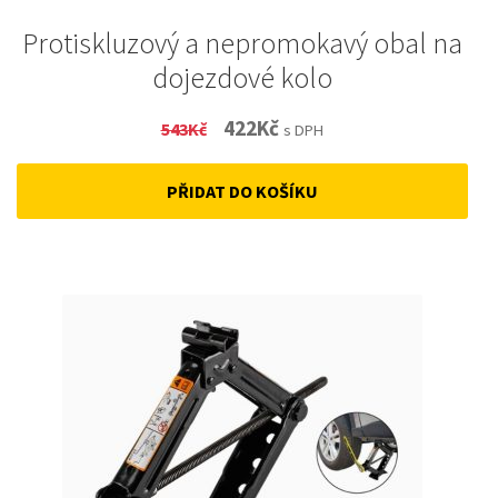
Protiskluzový a nepromokavý obal na
dojezdové kolo
Original
Current
422
Kč
543
Kč
s DPH
price
price
PŘIDAT DO KOŠÍKU
was:
is:
543Kč.
422Kč.