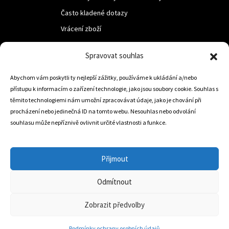
Často kladené dotazy
Vrácení zboží
Spravovat souhlas
LUF s.r.o.
Nám. M.R.Štefanika 518,
Abychom vám poskytli ty nejlepší zážitky, používáme k ukládání a/nebo
přístupu k informacím o zařízení technologie, jako jsou soubory cookie. Souhlas s
Trstená 02801
těmito technologiemi nám umožní zpracovávat údaje, jako je chování při
procházení nebo jedinečná ID na tomto webu. Nesouhlas nebo odvolání
souhlasu může nepříznivě ovlivnit určité vlastnosti a funkce.
+421 905 806 234
info@dojezdovakola.com
Přijmout
Odmítnout
Slovenský Eshop
0
Zobrazit předvolby
Podmínky ochrany osobních údajů