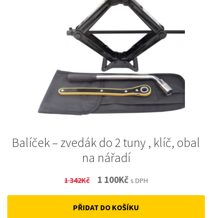
Balíček – zvedák do 2 tuny , klíč, obal
na nářadí
Original
Current
1 100
Kč
1 342
Kč
s DPH
price
price
PŘIDAT DO KOŠÍKU
was:
is: