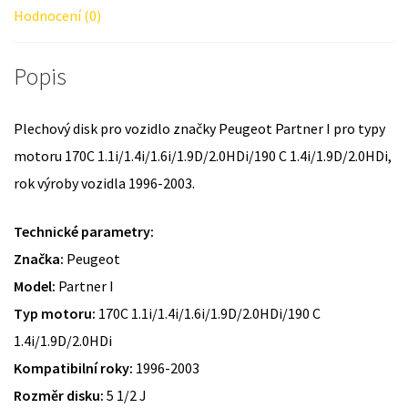
Hodnocení (0)
Popis
Plechový disk pro vozidlo značky Peugeot Partner I pro typy
motoru 170C 1.1i/1.4i/1.6i/1.9D/2.0HDi/190 C 1.4i/1.9D/2.0HDi,
rok výroby vozidla 1996-2003.
Technické parametry:
Značka:
Peugeot
Model:
Partner I
Typ motoru:
170C 1.1i/1.4i/1.6i/1.9D/2.0HDi/190 C
1.4i/1.9D/2.0HDi
Kompatibilní roky:
1996-2003
Rozměr disku:
5 1/2 J