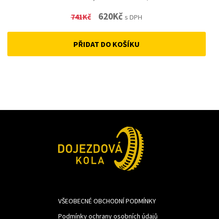
Original
Current
620
Kč
741
Kč
s DPH
price
price
PŘIDAT DO KOŠÍKU
was:
is:
741Kč.
620Kč.
VŠEOBECNÉ OBCHODNÍ PODMÍNKY
Podmínky ochrany osobních údajů