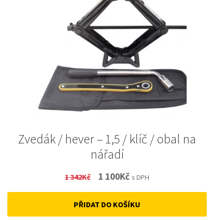
Zvedák / hever – 1,5 / klíč / obal na
nářadí
Original
Current
1 100
Kč
1 342
Kč
s DPH
price
price
PŘIDAT DO KOŠÍKU
was:
is: