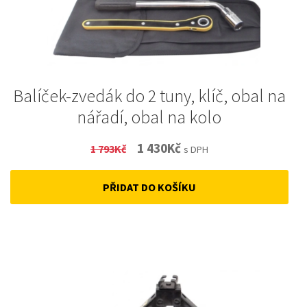
Balíček-zvedák do 2 tuny, klíč, obal na
nářadí, obal na kolo
Original
Current
1 430
Kč
1 793
Kč
s DPH
price
price
PŘIDAT DO KOŠÍKU
was:
is:
1
1
793Kč.
430Kč.