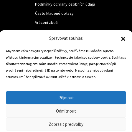
Podmínky ochrany osobních údajů
Často kladené dotazy
Vrácení zboží
Spravovat souhlas
LUF s.r.o.
Nám. M.R.Štefanika 518,
Abychom vám poskytli ty nejlepší zážitky, používáme k ukládání a/nebo
přístupu k informacím o zařízení technologie, jako jsou soubory cookie. Souhlas s
Trstená 02801
těmito technologiemi nám umožní zpracovávat údaje, jako je chování při
procházení nebo jedinečná ID na tomto webu. Nesouhlas nebo odvolání
souhlasu může nepříznivě ovlivnit určité vlastnosti a funkce.
+421 905 806 234
info@dojezdovakola.com
Přijmout
Odmítnout
Slovenský Eshop
0
Zobrazit předvolby