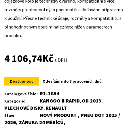
dojezdové kolo je technicky ověřeno, kompatibilní s více
rozměry plnohodnotných pneumatik a dodáváno připraveno
k použití. Přesné technické údaje, rozměry a kompatibilitu s
plnohodnotným obutím naleznete níže v parametrech
produktu.
4 106,74
Kč
s DPH
Dostupnost
Odesíláme do 3 pracovních dnů
R1-1894
Katalogové číslo:
KANGOO II RAPID
OD 2013
Kategorie:
,
,
PLECHOVÉ DISKY
RENAULT
,
NOVÝ PRODUKT , PNEU DOT 2025 /
Stav:
2026, ZÁRUKA 24 MĚSÍCŮ,