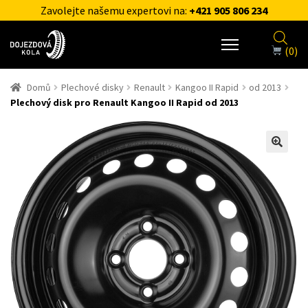
Zavolejte našemu expertovi na:
+421 905 806 234
(0)
Domů
Plechové disky
Renault
Kangoo II Rapid
od 2013
Plechový disk pro Renault Kangoo II Rapid od 2013