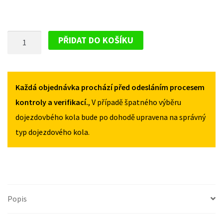
PLECHOVÝ
PŘIDAT DO KOŠÍKU
DISK
PRO
RENAULT
KANGOO
Každá objednávka prochází před odesláním procesem
II
kontroly a verifikací.
, V případě špatného výběru
RAPID
dojezdovbého kola bude po dohodě upravena na správný
OD
typ dojezdového kola.
2013
MNOŽSTVÍ
Popis