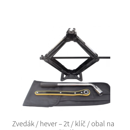
1
1
342Kč.
100Kč.
Zvedák / hever – 2t / klíč / obal na