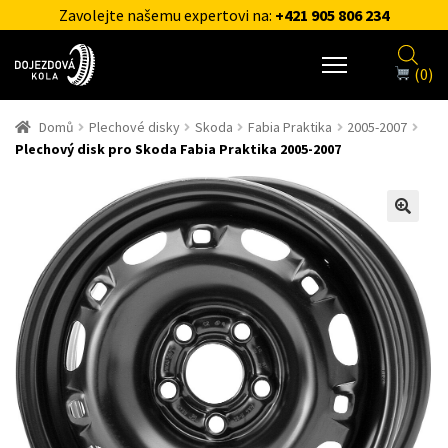
Zavolejte našemu expertovi na:
+421 905 806 234
(0)
Domů
Plechové disky
Skoda
Fabia Praktika
2005-2007
Plechový disk pro Skoda Fabia Praktika 2005-2007