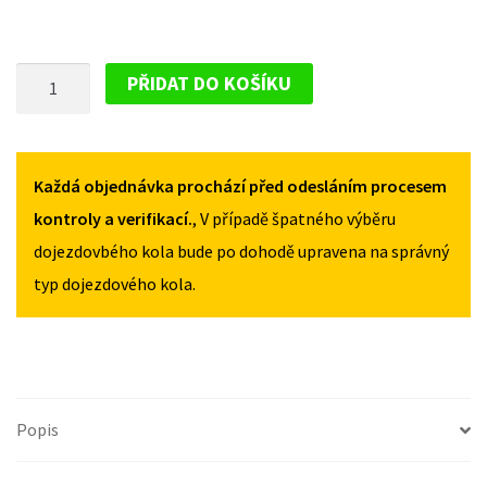
PLECHOVÝ
PŘIDAT DO KOŠÍKU
DISK
PRO
SKODA
FABIA
Každá objednávka prochází před odesláním procesem
PRAKTIKA
kontroly a verifikací.
, V případě špatného výběru
2005-
dojezdovbého kola bude po dohodě upravena na správný
2007
typ dojezdového kola.
MNOŽSTVÍ
Popis