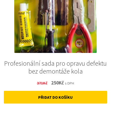
Profesionální sada pro opravu defektu
bez demontáže kola
Original
Current
250
Kč
371
Kč
s DPH
price
price
PŘIDAT DO KOŠÍKU
was:
is:
371Kč.
250Kč.