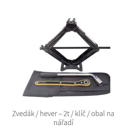
Zvedák / hever – 2t / klíč / obal na
nářadí