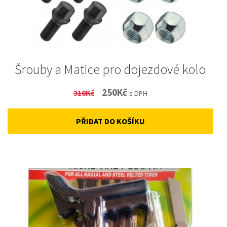
Šrouby a Matice pro dojezdové kolo
Original
Current
250
Kč
310
Kč
s DPH
price
price
PŘIDAT DO KOŠÍKU
was:
is:
310Kč.
250Kč.