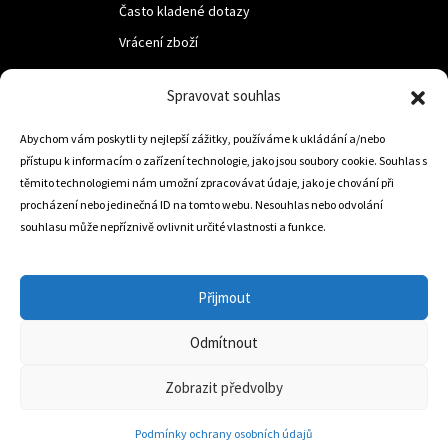
Často kladené dotazy
Vrácení zboží
Spravovat souhlas
LUF s.r.o.
Nám. M.R.Štefanika 518,
Abychom vám poskytli ty nejlepší zážitky, používáme k ukládání a/nebo
přístupu k informacím o zařízení technologie, jako jsou soubory cookie. Souhlas s
Trstená 02801
těmito technologiemi nám umožní zpracovávat údaje, jako je chování při
procházení nebo jedinečná ID na tomto webu. Nesouhlas nebo odvolání
souhlasu může nepříznivě ovlivnit určité vlastnosti a funkce.
+421 905 806 234
info@dojezdovakola.com
Přijmout
Odmítnout
Slovenský Eshop
0
Zobrazit předvolby
Podmínky ochrany osobních údajů