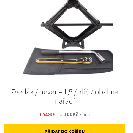
Zvedák / hever – 1,5 / klíč / obal na
nářadí
Original
Current
1 100
Kč
1 342
Kč
s DPH
price
price
PŘIDAT DO KOŠÍKU
was:
is: