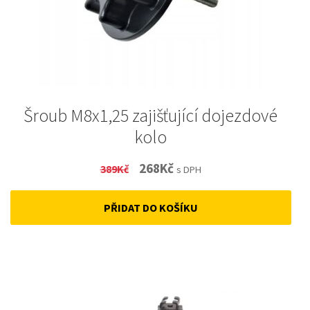
Šroub M8x1,25 zajišťující dojezdové
kolo
Original
Current
268
Kč
389
Kč
s DPH
price
price
PŘIDAT DO KOŠÍKU
was:
is:
389Kč.
268Kč.