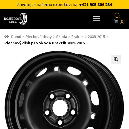
Zavolejte našemu expertovi na:
+421 905 806 234
(0)
Domů
Plechové disky
Skoda
Praktik
2009-2015
Plechový disk pro Skoda Praktik 2009-2015