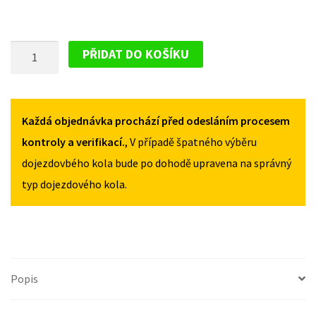
PLECHOVÝ
PŘIDAT DO KOŠÍKU
DISK
PRO
SKODA
PRAKTIK
Každá objednávka prochází před odesláním procesem
2009-
kontroly a verifikací.
, V případě špatného výběru
2015
dojezdovbého kola bude po dohodě upravena na správný
MNOŽSTVÍ
typ dojezdového kola.
Popis