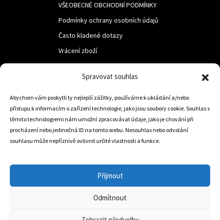
VŠEOBECNÉ OBCHODNÍ PODMÍNKY
Podmínky ochrany osobních údajů
Často kladené dotazy
Vrácení zboží
Spravovat souhlas
LUF s.r.o.
Nám. M.R.Štefanika 518,
Abychom vám poskytli ty nejlepší zážitky, používáme k ukládání a/nebo
přístupu k informacím o zařízení technologie, jako jsou soubory cookie. Souhlas s
Trstená 02801
těmito technologiemi nám umožní zpracovávat údaje, jako je chování při
procházení nebo jedinečná ID na tomto webu. Nesouhlas nebo odvolání
souhlasu může nepříznivě ovlivnit určité vlastnosti a funkce.
+421 905 806 234
info@dojezdovakola.com
Přijmout
Odmítnout
Slovenský Eshop
0
Zobrazit předvolby