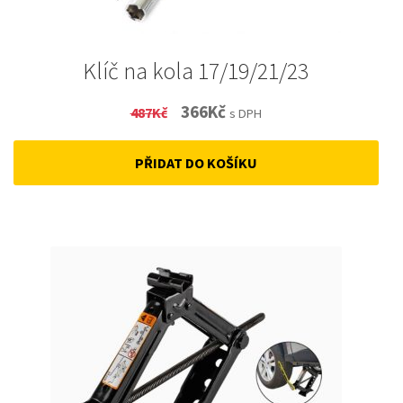
Klíč na kola 17/19/21/23
Original
Current
366
Kč
487
Kč
s DPH
price
price
PŘIDAT DO KOŠÍKU
was:
is:
487Kč.
366Kč.