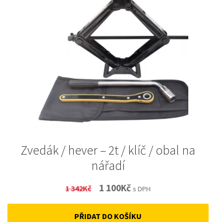
Zvedák / hever – 2t / klíč / obal na
nářadí
Original
Current
1 100
Kč
1 342
Kč
s DPH
price
price
PŘIDAT DO KOŠÍKU
was:
is: