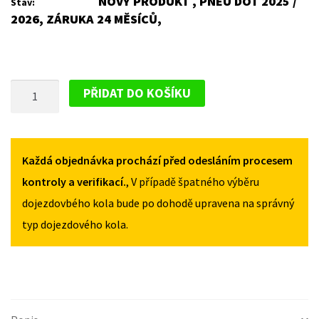
NOVÝ PRODUKT , PNEU DOT 2025 /
Stav:
2026, ZÁRUKA 24 MĚSÍCŮ,
PLECHOVÝ
PŘIDAT DO KOŠÍKU
DISK
PRO
VOLKSWAGEN
CRAFTER
Každá objednávka prochází před odesláním procesem
30/35
kontroly a verifikací.
, V případě špatného výběru
2006-
dojezdovbého kola bude po dohodě upravena na správný
2017
typ dojezdového kola.
MNOŽSTVÍ