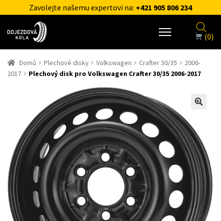
Zavolejte našemu expertovi na:
+421 905 806 234
(0)
Domů
Plechové disky
Volkswagen
Crafter 30/35
2006-
2017
Plechový disk pro Volkswagen Crafter 30/35 2006-2017