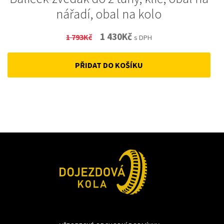
nářadí, obal na kolo
Original
Current
1 430
Kč
1 793
Kč
s DPH
price
price
PŘIDAT DO KOŠÍKU
was:
is:
1
1
793Kč.
430Kč.