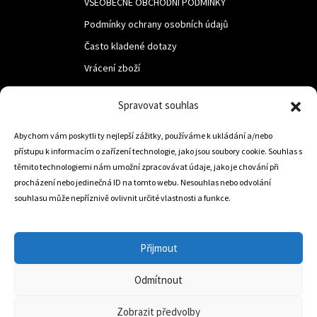
VŠEOBECNÉ OBCHODNÍ PODMÍNKY
Podmínky ochrany osobních údajů
Často kladené dotazy
Vrácení zboží
Spravovat souhlas
LUF s.r.o.
Nám. M.R.Štefanika 518,
Abychom vám poskytli ty nejlepší zážitky, používáme k ukládání a/nebo
přístupu k informacím o zařízení technologie, jako jsou soubory cookie. Souhlas s
Trstená 02801
těmito technologiemi nám umožní zpracovávat údaje, jako je chování při
procházení nebo jedinečná ID na tomto webu. Nesouhlas nebo odvolání
souhlasu může nepříznivě ovlivnit určité vlastnosti a funkce.
+421 905 806 234
info@dojezdovakola.com
Přijmout
Odmítnout
Slovenský Eshop
0
Zobrazit předvolby