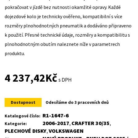
pokračovat v jízdě bez nutnosti okamžité opravy. Každé
dojezdové kolo je technicky ověřeno, kompatibilní s více
rozměry plnohodnotných pneumatik a dodáváno připraveno
k použití. Přesné technické údaje, rozměry a kompatibilitu s
plnohodnotným obutím naleznete níže v parametrech
produktu.
4 237,42
Kč
s DPH
Dostupnost
Odesíláme do 3 pracovních dnů
R1-1647-6
Katalogové číslo:
2006-2017
CRAFTER 30/35
Kategorie:
,
,
PLECHOVÉ DISKY
VOLKSWAGEN
,