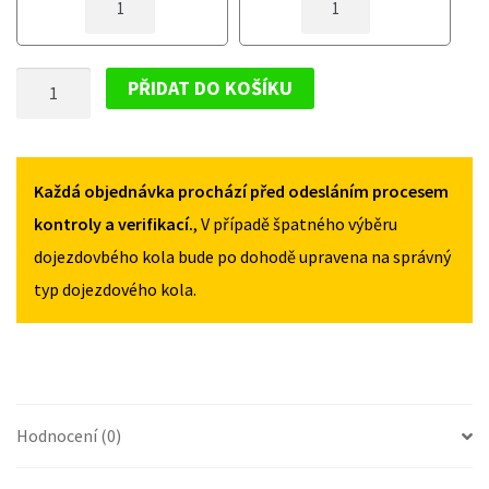
M8X1,25
M8X1,25
ZAJIŠŤUJÍCÍ
ZAJIŠŤUJÍCÍ
DOJEZDOVÉ
DOJEZDOVÉ
ŠROUB
KOLO
KOLO
PŘIDAT DO KOŠÍKU
MNOŽSTVÍ
MNOŽSTVÍ
M8X1,25
ZAJIŠŤUJÍCÍ
DOJEZDOVÉ
KOLO
Každá objednávka prochází před odesláním procesem
MNOŽSTVÍ
kontroly a verifikací.
, V případě špatného výběru
dojezdovbého kola bude po dohodě upravena na správný
typ dojezdového kola.
Hodnocení (0)