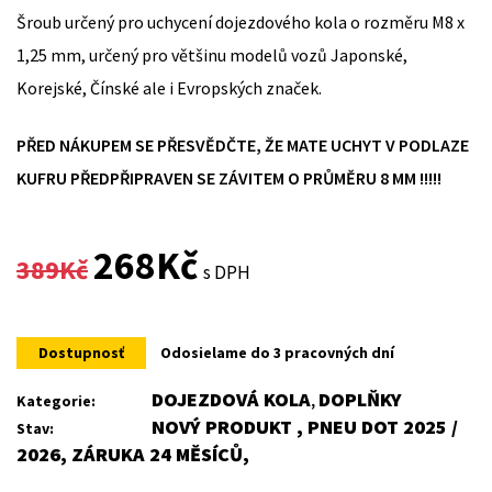
Šroub určený pro uchycení dojezdového kola o rozměru M8 x
1,25 mm, určený pro většinu modelů vozů Japonské,
Korejské, Čínské ale i Evropských značek.
PŘED NÁKUPEM SE PŘESVĚDČTE, ŽE MATE UCHYT V PODLAZE
KUFRU PŘEDPŘIPRAVEN SE ZÁVITEM O PRŮMĚRU 8 MM !!!!!
Original
Current
268
Kč
389
Kč
s DPH
price
price
was:
is:
Dostupnosť
Odosielame do 3 pracovných dní
389Kč.
268Kč.
DOJEZDOVÁ KOLA
DOPLŇKY
Kategorie:
,
NOVÝ PRODUKT , PNEU DOT 2025 /
Stav:
2026, ZÁRUKA 24 MĚSÍCŮ,