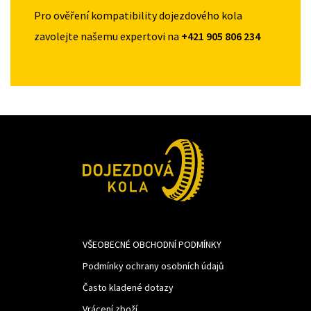
Pro ověření kompatibility dojezdového kola
zavolejte našemu expertovi na
+421 905 806 234
VŠEOBECNÉ OBCHODNÍ PODMÍNKY
Podmínky ochrany osobních údajů
Často kladené dotazy
Vrácení zboží