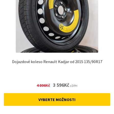
Dojazdové koleso Renault Kadjar od 2015 135/90R17
Original
Current
3 596
Kč
4 806
Kč
s DPH
price
price
was:
is:
VYBERTE MOŽNOSTI
4
3
806Kč.
596Kč.