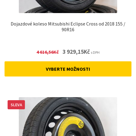
Dojazdové koleso Mitsubishi Eclipse Cross od 2018 155 /
90R16
Original
Current
3 929,15
Kč
4 616,56
Kč
s DPH
price
price
was:
is:
VYBERTE MOŽNOSTI
4
3
616,56Kč.
929,15Kč.
SLEVA