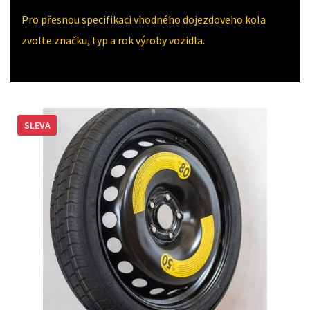
Pro přesnou specifikaci vhodného dojezdoveho kola
zvolte značku, typ a rok výroby vozidla.
SLEVA