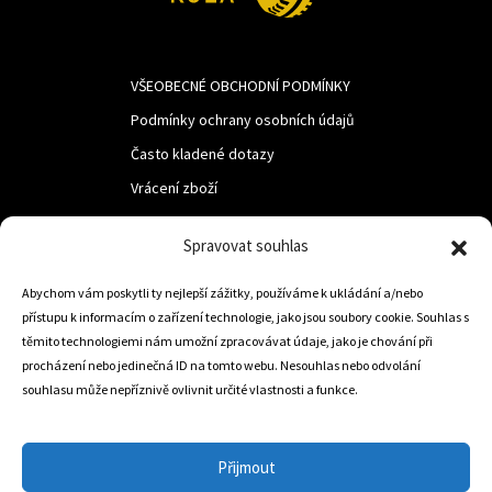
VŠEOBECNÉ OBCHODNÍ PODMÍNKY
Podmínky ochrany osobních údajů
Často kladené dotazy
Vrácení zboží
Spravovat souhlas
LUF s.r.o.
Abychom vám poskytli ty nejlepší zážitky, používáme k ukládání a/nebo
Nám. M.R.Štefanika 518,
přístupu k informacím o zařízení technologie, jako jsou soubory cookie. Souhlas s
Trstená 02801
těmito technologiemi nám umožní zpracovávat údaje, jako je chování při
procházení nebo jedinečná ID na tomto webu. Nesouhlas nebo odvolání
souhlasu může nepříznivě ovlivnit určité vlastnosti a funkce.
+421 905 806 234
info@dojezdovakola.com
Přijmout