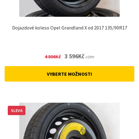
Dojazdové koleso Opel Grandland X od 2017 135/90R17
Original
Current
3 596
Kč
4 806
Kč
s DPH
price
price
was:
is:
VYBERTE MOŽNOSTI
4
3
806Kč.
596Kč.
SLEVA