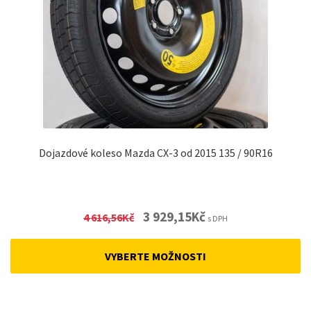
Dojazdové koleso Mazda CX-3 od 2015 135 / 90R16
Original
Current
3 929,15
Kč
4 616,56
Kč
s DPH
price
price
was:
is:
VYBERTE MOŽNOSTI
4
3
616,56Kč.
929,15Kč.