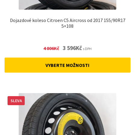
Dojazdové koleso Citroen C5 Aircross od 2017 155/90R17
5×108
Original
Current
3 596
Kč
4 806
Kč
s DPH
price
price
was:
is:
VYBERTE MOŽNOSTI
4
3
806Kč.
596Kč.
SLEVA