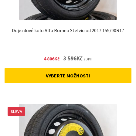
Dojezdové kolo Alfa Romeo Stelvio od 2017 155/90R17
Original
Current
3 596
Kč
4 806
Kč
s DPH
price
price
was:
is:
VYBERTE MOŽNOSTI
4
3
806Kč.
596Kč.
SLEVA