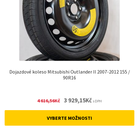
Dojazdové koleso Mitsubishi Outlander II 2007-2012 155 /
90R16
Original
Current
3 929,15
Kč
4 616,56
Kč
s DPH
price
price
was:
is:
VYBERTE MOŽNOSTI
4
3
616,56Kč.
929,15Kč.