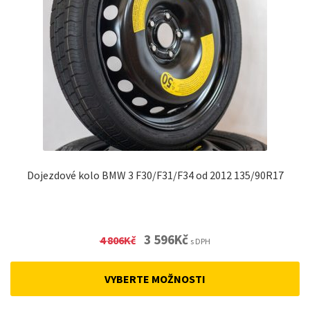
Dojezdové kolo BMW 3 F30/F31/F34 od 2012 135/90R17
Original
Current
3 596
Kč
4 806
Kč
s DPH
price
price
was:
is:
VYBERTE MOŽNOSTI
4
3
806Kč.
596Kč.