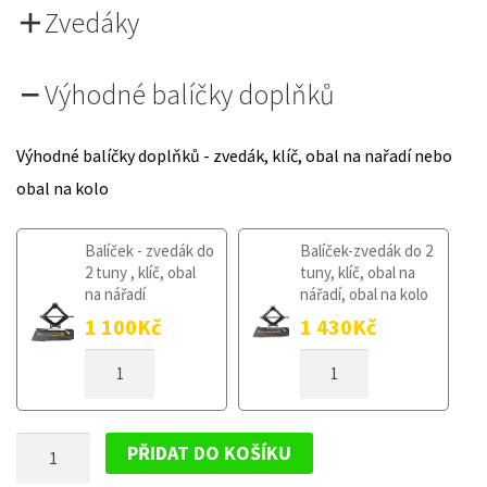
Zvedáky
Výhodné balíčky doplňků
Výhodné balíčky doplňků - zvedák, klíč, obal na nařadí nebo
obal na kolo
Balíček - zvedák do
Balíček-zvedák do 2
2 tuny , klíč, obal
tuny, klíč, obal na
na nářadí
nářadí, obal na kolo
1 100
Kč
1 430
Kč
DOJEZDOVÉ
DOJEZDOVÉ
KOLO
KOLO
CITROEN
CITROEN
C3
C3
DOJEZDOVÉ
II
II
PŘIDAT DO KOŠÍKU
2009-
2009-
KOLO