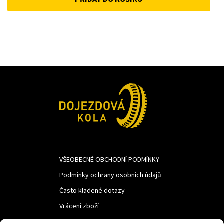
was:
is:
1
1
342Kč.
100Kč.
VŠEOBECNÉ OBCHODNÍ PODMÍNKY
Podmínky ochrany osobních údajů
Často kladené dotazy
Vrácení zboží