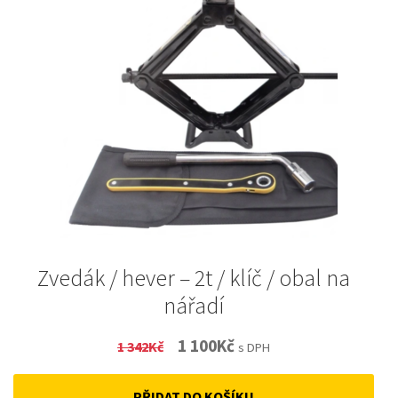
Zvedák / hever – 2t / klíč / obal na
nářadí
Original
Current
1 100
Kč
1 342
Kč
s DPH
price
price
PŘIDAT DO KOŠÍKU