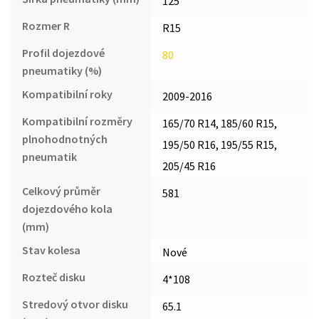
125
Rozmer R
R15
Profil dojezdové
80
pneumatiky (%)
Kompatibilní roky
2009-2016
Kompatibilní rozměry
165/70 R14, 185/60 R15,
plnohodnotných
195/50 R16, 195/55 R15,
pneumatik
205/45 R16
Celkový průměr
581
dojezdového kola
(mm)
Stav kolesa
Nové
Rozteč disku
4*108
Stredový otvor disku
65.1