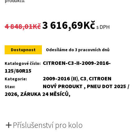
produktu.
Original
Current
3 616,69
Kč
4 848,01
Kč
s DPH
price
price
was:
is:
Dostupnost
Odesíláme do 3 pracovních dnů
4
3
CITROEN-C3-II-2009-2016-
Katalogové číslo:
125/80R15
848,01Kč.
616,69Kč.
2009-2016 (II)
C3
CITROEN
Kategorie:
,
,
NOVÝ PRODUKT , PNEU DOT 2025 /
Stav:
2026, ZÁRUKA 24 MĚSÍCŮ,
Příslušenství pro kolo