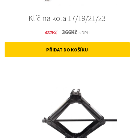
Klíč na kola 17/19/21/23
Original
Current
366
Kč
487
Kč
s DPH
price
price
PŘIDAT DO KOŠÍKU
was:
is:
487Kč.
366Kč.