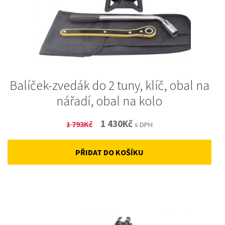
Balíček-zvedák do 2 tuny, klíč, obal na
nářadí, obal na kolo
Original
Current
1 430
Kč
1 793
Kč
s DPH
price
price
PŘIDAT DO KOŠÍKU
was:
is:
1
1
793Kč.
430Kč.