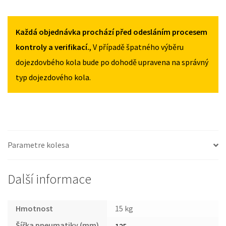
2016
2016
CITROEN
125/80R15
125/80R15
C3
MNOŽSTVÍ
MNOŽSTVÍ
II
Každá objednávka prochází před odesláním procesem
2009-
kontroly a verifikací.
, V případě špatného výběru
2016
dojezdovbého kola bude po dohodě upravena na správný
125/80R15
typ dojezdového kola.
MNOŽSTVÍ
Parametre kolesa
Další informace
Hmotnost
15 kg
Šířka pneumatiky (mm)