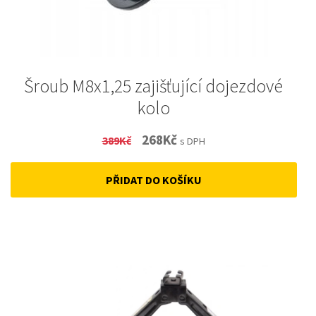
Šroub M8x1,25 zajišťující dojezdové
kolo
Original
Current
268
Kč
389
Kč
s DPH
price
price
PŘIDAT DO KOŠÍKU
was:
is:
389Kč.
268Kč.