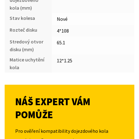
kola (mm)
Stav kolesa
Nové
Rozteč disku
4*108
Stredový otvor
65.1
disku (mm)
Matice uchytění
12*1.25
kola
NÁŠ EXPERT VÁM
POMŮŽE
Pro ověření kompatibility dojezdového kola