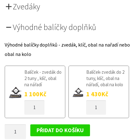
Zvedáky
Výhodné balíčky doplňků
Výhodné balíčky doplňků - zvedák, klíč, obal na nařadí nebo
obal na kolo
Balíček - zvedák do
Balíček-zvedák do 2
2 tuny , klíč, obal
tuny, klíč, obal na
na nářadí
nářadí, obal na kolo
1 100
Kč
1 430
Kč
DOJEZDOVÉ
DOJEZDOVÉ
KOLO
KOLO
CITROEN
CITROEN
C5
C5
DOJEZDOVÉ
I
I
PŘIDAT DO KOŠÍKU
2001-
2001-
KOLO