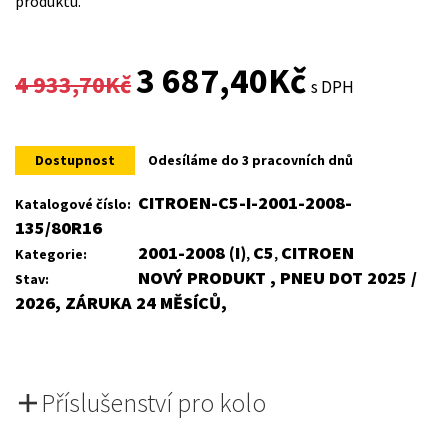
produktu.
Original
Current
3 687,40
Kč
4 933,70
Kč
s DPH
price
price
was:
is:
Dostupnost
Odesíláme do 3 pracovních dnů
4
3
CITROEN-C5-I-2001-2008-
Katalogové číslo:
135/80R16
933,70Kč.
687,40Kč.
2001-2008 (I)
C5
CITROEN
Kategorie:
,
,
NOVÝ PRODUKT , PNEU DOT 2025 /
Stav:
2026, ZÁRUKA 24 MĚSÍCŮ,
Příslušenství pro kolo