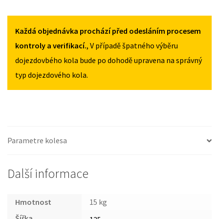
2008
2008
CITROEN
135/80R16
135/80R16
C5
MNOŽSTVÍ
MNOŽSTVÍ
I
Každá objednávka prochází před odesláním procesem
2001-
kontroly a verifikací.
, V případě špatného výběru
2008
dojezdovbého kola bude po dohodě upravena na správný
135/80R16
typ dojezdového kola.
MNOŽSTVÍ
Parametre kolesa
Další informace
Hmotnost
15 kg
Šířka