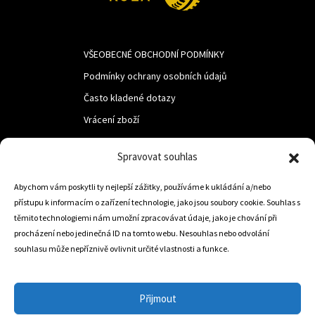
VŠEOBECNÉ OBCHODNÍ PODMÍNKY
Podmínky ochrany osobních údajů
Často kladené dotazy
Vrácení zboží
Spravovat souhlas
LUF s.r.o.
Nám. M.R.Štefanika 518,
Abychom vám poskytli ty nejlepší zážitky, používáme k ukládání a/nebo
přístupu k informacím o zařízení technologie, jako jsou soubory cookie. Souhlas s
Trstená 02801
těmito technologiemi nám umožní zpracovávat údaje, jako je chování při
procházení nebo jedinečná ID na tomto webu. Nesouhlas nebo odvolání
souhlasu může nepříznivě ovlivnit určité vlastnosti a funkce.
+421 905 806 234
info@dojezdovakola.com
Přijmout