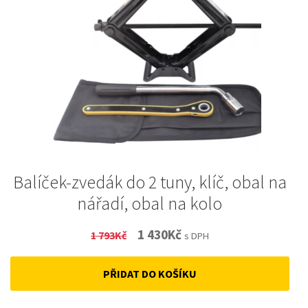
Balíček-zvedák do 2 tuny, klíč, obal na
nářadí, obal na kolo
Original
Current
1 430
Kč
1 793
Kč
s DPH
price
price
PŘIDAT DO KOŠÍKU
was:
is:
1
1