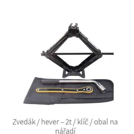
793Kč.
430Kč.
Zvedák / hever – 2t / klíč / obal na
nářadí