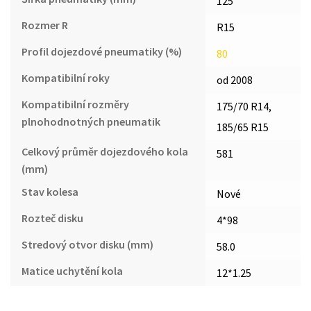
125
Rozmer R
R15
Profil dojezdové pneumatiky (%)
80
Kompatibilní roky
od 2008
Kompatibilní rozměry
175/70 R14,
plnohodnotných pneumatik
185/65 R15
Celkový průměr dojezdového kola
581
(mm)
Stav kolesa
Nové
Rozteč disku
4*98
Stredový otvor disku (mm)
58.0
Matice uchytění kola
12*1.25