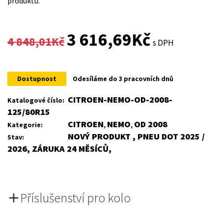
produktu.
Original
Current
3 616,69
Kč
4 848,01
Kč
s DPH
price
price
was:
is:
Dostupnost
Odesíláme do 3 pracovních dnů
4
3
CITROEN-NEMO-OD-2008-
Katalogové číslo:
125/80R15
848,01Kč.
616,69Kč.
CITROEN
NEMO
OD 2008
Kategorie:
,
,
NOVÝ PRODUKT , PNEU DOT 2025 /
Stav:
2026, ZÁRUKA 24 MĚSÍCŮ,
Příslušenství pro kolo