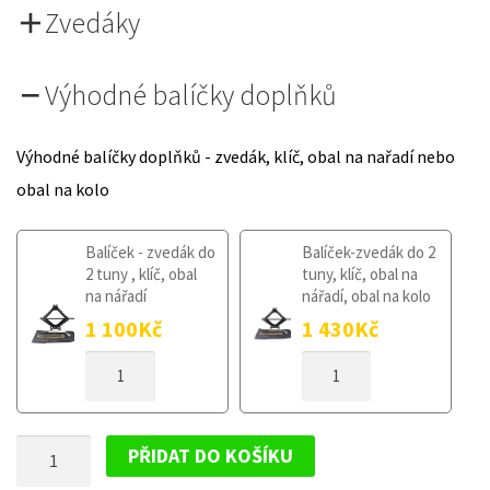
Zvedáky
Výhodné balíčky doplňků
Výhodné balíčky doplňků - zvedák, klíč, obal na nařadí nebo
obal na kolo
Balíček - zvedák do
Balíček-zvedák do 2
2 tuny , klíč, obal
tuny, klíč, obal na
na nářadí
nářadí, obal na kolo
1 100
Kč
1 430
Kč
DOJEZDOVÉ
DOJEZDOVÉ
KOLO
KOLO
CITROEN
CITROEN
NEMO
NEMO
DOJEZDOVÉ
OD
OD
PŘIDAT DO KOŠÍKU
2008
2008
KOLO