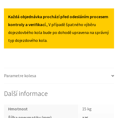
125/80R15
125/80R15
CITROEN
MNOŽSTVÍ
MNOŽSTVÍ
NEMO
OD
Každá objednávka prochází před odesláním procesem
2008
kontroly a verifikací.
, V případě špatného výběru
125/80R15
dojezdovbého kola bude po dohodě upravena na správný
MNOŽSTVÍ
typ dojezdového kola.
Parametre kolesa
Další informace
Hmotnost
15 kg
Šířka pneumatiky (mm)