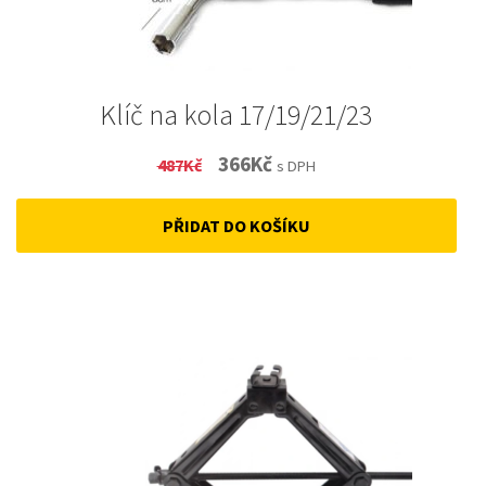
Klíč na kola 17/19/21/23
Original
Current
366
Kč
487
Kč
s DPH
price
price
PŘIDAT DO KOŠÍKU
was:
is:
487Kč.
366Kč.