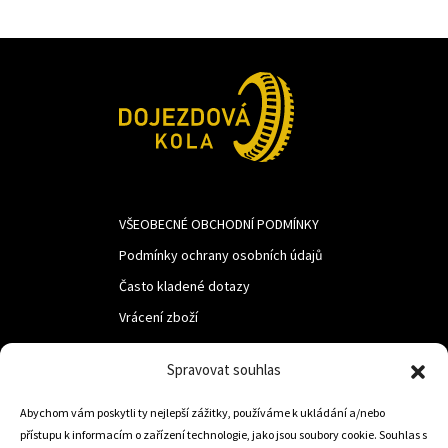
VŠEOBECNÉ OBCHODNÍ PODMÍNKY
Podmínky ochrany osobních údajů
Často kladené dotazy
Vrácení zboží
Spravovat souhlas
LUF s.r.o.
Nám. M.R.Štefanika 518,
Abychom vám poskytli ty nejlepší zážitky, používáme k ukládání a/nebo
přístupu k informacím o zařízení technologie, jako jsou soubory cookie. Souhlas s
Trstená 02801