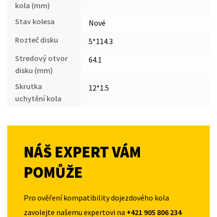
kola (mm)
Stav kolesa
Nové
Rozteč disku
5*114.3
Stredový otvor
64.1
disku (mm)
Skrutka
12*1.5
uchytění kola
NÁŠ EXPERT VÁM
POMŮŽE
Pro ověření kompatibility dojezdového kola
zavolejte našemu expertovi na
+421 905 806 234