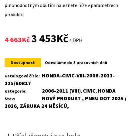
plnohodnotným obutím naleznete níže v parametrech
produktu.
Original
Current
3 453
Kč
4 663
Kč
s DPH
price
price
was:
is:
Dostupnost
Odesíláme do 3 pracovních dnů
4
3
HONDA-CIVIC-VIII-2006-2011-
Katalogové číslo:
125/80R17
663Kč.
453Kč.
2006-2011 (VIII)
CIVIC
HONDA
Kategorie:
,
,
NOVÝ PRODUKT , PNEU DOT 2025 /
Stav:
2026, ZÁRUKA 24 MĚSÍCŮ,