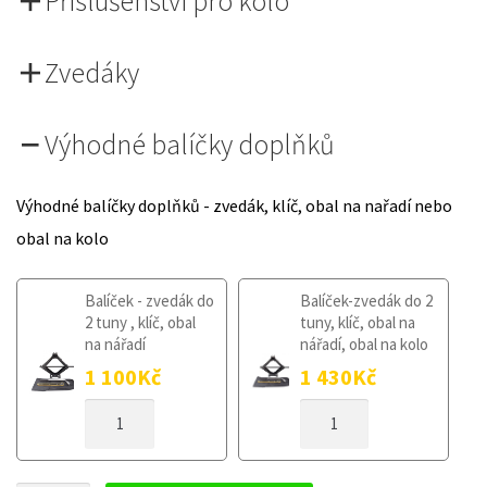
Příslušenství pro kolo
Zvedáky
Výhodné balíčky doplňků
Výhodné balíčky doplňků - zvedák, klíč, obal na nařadí nebo
obal na kolo
Balíček - zvedák do
Balíček-zvedák do 2
2 tuny , klíč, obal
tuny, klíč, obal na
na nářadí
nářadí, obal na kolo
1 100
Kč
1 430
Kč
DOJEZDOVÉ
DOJEZDOVÉ
KOLO
KOLO
HONDA
HONDA
CIVIC
CIVIC