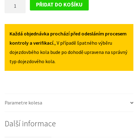
DOJEZDOVÉ
VIII
VIII
PŘIDAT DO KOŠÍKU
2006-
2006-
KOLO
2011
2011
HONDA
125/80R17
125/80R17
CIVIC
MNOŽSTVÍ
MNOŽSTVÍ
VIII
Každá objednávka prochází před odesláním procesem
2006-
kontroly a verifikací.
, V případě špatného výběru
2011
dojezdovbého kola bude po dohodě upravena na správný
125/80R17
typ dojezdového kola.
MNOŽSTVÍ
Parametre kolesa
Další informace