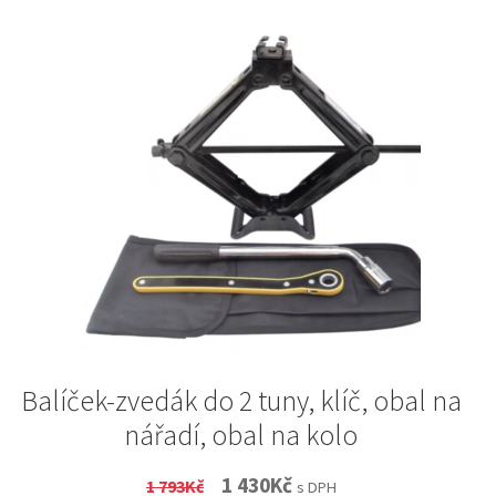
Balíček-zvedák do 2 tuny, klíč, obal na
nářadí, obal na kolo
Original
Current
1 430
Kč
1 793
Kč
s DPH