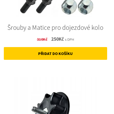
Šrouby a Matice pro dojezdové kolo
Original
Current
250
Kč
310
Kč
s DPH
price
price
PŘIDAT DO KOŠÍKU
was:
is:
310Kč.
250Kč.