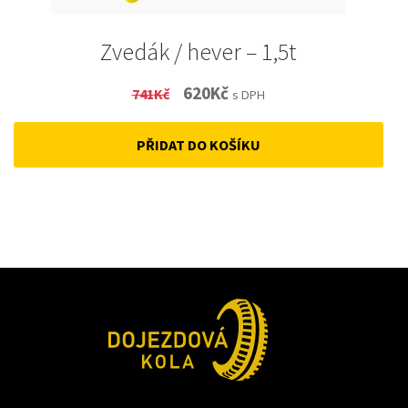
Zvedák / hever – 1,5t
Original
Current
620
Kč
741
Kč
s DPH
price
price
PŘIDAT DO KOŠÍKU
was:
is:
741Kč.
620Kč.