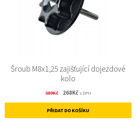
Šroub M8x1,25 zajišťující dojezdové
kolo
Original
Current
268
Kč
389
Kč
s DPH
price
price
PŘIDAT DO KOŠÍKU
was:
is:
389Kč.
268Kč.