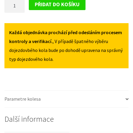
DOJEZDOVÉ
2006-
2006-
PŘIDAT DO KOŠÍKU
2010
2010
KOLO
125/80R15
125/80R15
HYUNDAI
MNOŽSTVÍ
MNOŽSTVÍ
ACCENT
2006-
Každá objednávka prochází před odesláním procesem
2010
kontroly a verifikací.
, V případě špatného výběru
125/80R15
dojezdovbého kola bude po dohodě upravena na správný
MNOŽSTVÍ
typ dojezdového kola.
Parametre kolesa
Další informace