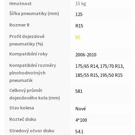
Hmotnost
15 kg
Šířka pneumatiky (mm)
125
Rozmer R
R15
Profil dojezdové
80
pneumatiky (%)
Kompatibilní roky
2006-2010
Kompatibilní rozměry
175/65 R14, 175/70 R13,
plnohodnotných
185/55 R15, 195/50 R15
pneumatik
Celkový průměr
581
dojezdového kola (mm)
Stav kolesa
Nové
Rozteč disku
4*100
Stredový otvor disku
54.1