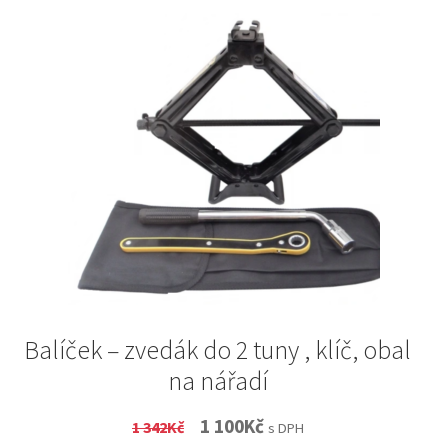
Balíček – zvedák do 2 tuny , klíč, obal
na nářadí
Original
Current
1 100
Kč
1 342
Kč
s DPH