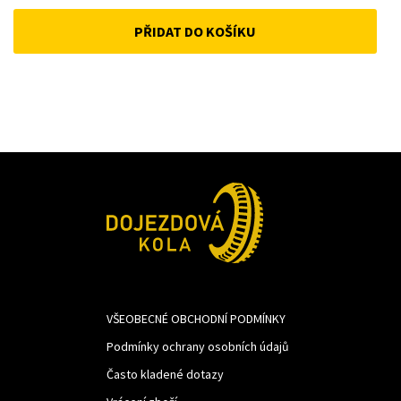
price
price
PŘIDAT DO KOŠÍKU
was:
is:
1
1
342Kč.
100Kč.
VŠEOBECNÉ OBCHODNÍ PODMÍNKY
Podmínky ochrany osobních údajů
Často kladené dotazy