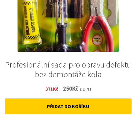
Profesionální sada pro opravu defektu
bez demontáže kola
Original
Current
250
Kč
371
Kč
s DPH
price
price
PŘIDAT DO KOŠÍKU
was:
is:
371Kč.
250Kč.