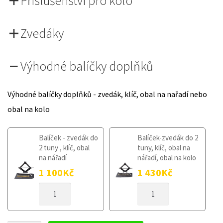
Příslušenství pro kolo
Zvedáky
Výhodné balíčky doplňků
Výhodné balíčky doplňků - zvedák, klíč, obal na nařadí nebo
obal na kolo
Balíček - zvedák do
Balíček-zvedák do 2
2 tuny , klíč, obal
tuny, klíč, obal na
na nářadí
nářadí, obal na kolo
1 100
Kč
1 430
Kč
DOJEZDOVÉ
DOJEZDOVÉ
KOLO
KOLO
HYUNDAI
HYUNDAI
ACCENT
ACCENT