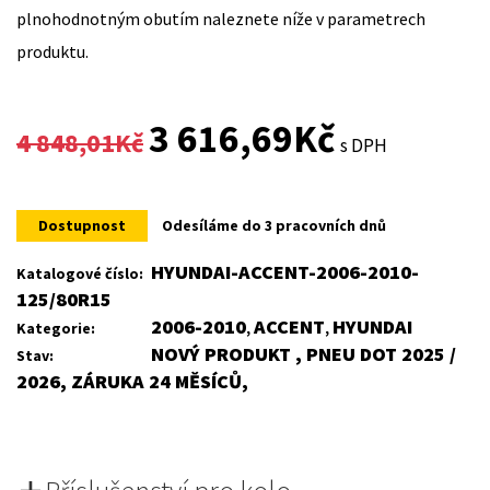
plnohodnotným obutím naleznete níže v parametrech
produktu.
Original
Current
3 616,69
Kč
4 848,01
Kč
s DPH
price
price
was:
is:
Dostupnost
Odesíláme do 3 pracovních dnů
4
3
HYUNDAI-ACCENT-2006-2010-
Katalogové číslo:
125/80R15
848,01Kč.
616,69Kč.
2006-2010
ACCENT
HYUNDAI
Kategorie:
,
,
NOVÝ PRODUKT , PNEU DOT 2025 /
Stav:
2026, ZÁRUKA 24 MĚSÍCŮ,