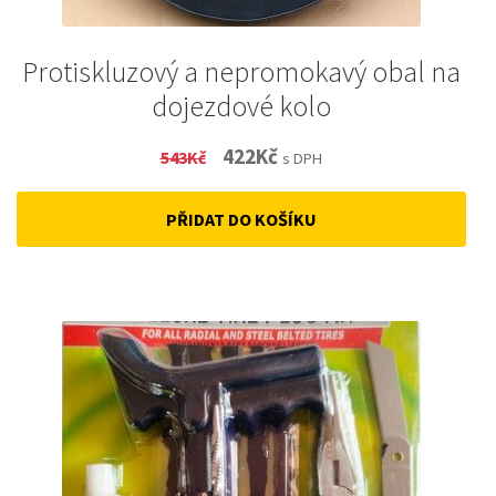
Protiskluzový a nepromokavý obal na
dojezdové kolo
Original
Current
422
Kč
543
Kč
s DPH
price
price
PŘIDAT DO KOŠÍKU
was:
is:
543Kč.
422Kč.