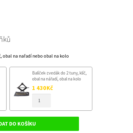
lňků
č, obal na nařadí nebo obal na kolo
Balíček-zvedák do 2 tuny, klíč,
obal na nářadí, obal na kolo
1 430
Kč
DOJEZDOVÉ
KOLO
HYUNDAI
GRANDEUR
2005-
DAT DO KOŠÍKU
2011
135/80R17