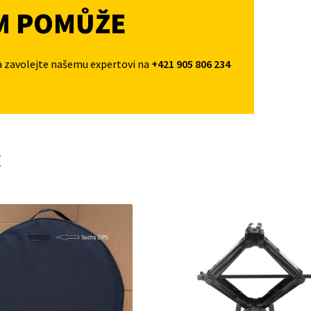
M POMŮŽE
a zavolejte našemu expertovi na
+421 905 806 234
t