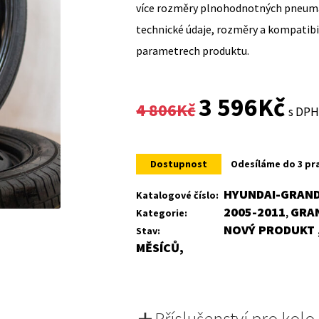
více rozměry plnohodnotných pneumat
technické údaje, rozměry a kompatib
parametrech produktu.
Original
Curr
3 596
Kč
4 806
Kč
s DP
price
price
was:
is:
Dostupnost
Odesíláme do 3 pr
4
3
HYUNDAI-GRAND
Katalogové číslo:
2005-2011
GRA
Kategorie:
,
806Kč.
596K
NOVÝ PRODUKT ,
Stav:
MĚSÍCŮ,
Příslušenství pro kolo