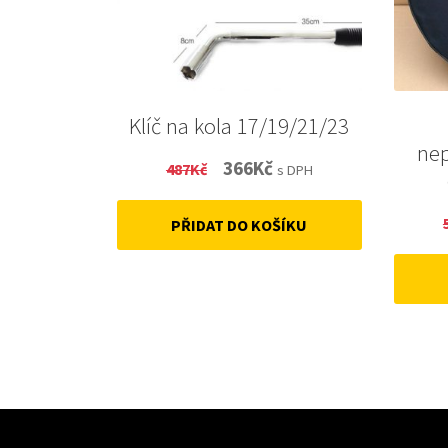
Klíč na kola 17/19/21/23
ne
Original
Current
366
Kč
487
Kč
s DPH
price
price
PŘIDAT DO KOŠÍKU
was:
is:
487Kč.
366Kč.