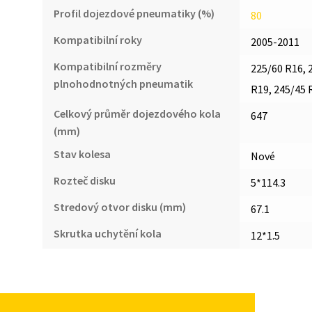
Profil dojezdové pneumatiky (%)
80
Kompatibilní roky
2005-2011
Kompatibilní rozměry
225/60 R16, 
plnohodnotných pneumatik
R19, 245/45 
Celkový průměr dojezdového kola
647
(mm)
Stav kolesa
Nové
Rozteč disku
5*114.3
Stredový otvor disku (mm)
67.1
Skrutka uchytění kola
12*1.5