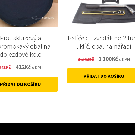
Protiskluzový a
Balíček – zvedák do 2 tu
promokavý obal na
, klíč, obal na nářadí
dojezdové kolo
Original
Curren
1 100
Kč
1 342
Kč
s DPH
Original
Current
422
Kč
543
Kč
price
price
s DPH
price
price
PŘIDAT DO KOŠÍKU
was:
is:
PŘIDAT DO KOŠÍKU
was:
is:
1
1
543Kč.
422Kč.
342Kč.
100Kč.