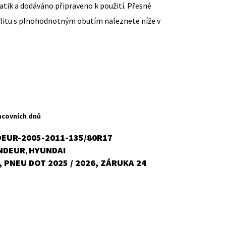
ik a dodáváno připraveno k použití. Přesné
ilitu s plnohodnotným obutím naleznete níže v
ent
H
acovních dnů
EUR-2005-2011-135/80R17
NDEUR
HYUNDAI
,
č.
 PNEU DOT 2025 / 2026, ZÁRUKA 24