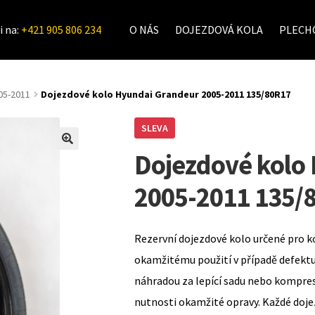
i na:
+421 905 806 234
O NÁS
DOJEZDOVÁ KOLA
PLECHO
05-2011
Dojezdové kolo Hyundai Grandeur 2005-2011 135/80R17
SLEVA
Dojezdové kolo
2005-2011 135/
Rezervní dojezdové kolo určené pro k
okamžitému použití v případě defekt
náhradou za lepící sadu nebo kompre
nutnosti okamžité opravy. Každé doje