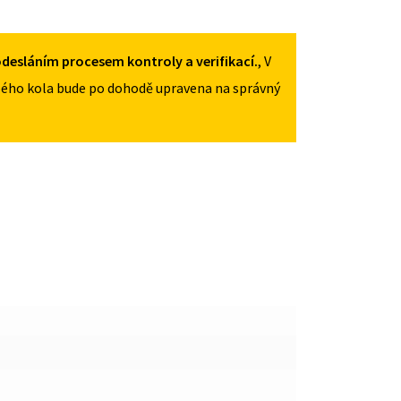
MNOŽSTVÍ
desláním procesem kontroly a verifikací.
, V
ého kola bude po dohodě upravena na správný