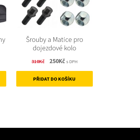
ny
Šrouby a Matice pro
dojezdové kolo
t
Original
Current
250
Kč
310
Kč
s DPH
price
price
PŘIDAT DO KOŠÍKU
was:
is:
310Kč.
250Kč.