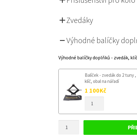
Zvedáky
Výhodné balíčky dop
Výhodné balíčky doplňků - zvedák, klí
Balíček - zvedák do 2 tuny ,
klíč, obal na nářadí
1 100
Kč
DOJEZDOVÉ
KOLO
HYUNDAI
GRANDEUR
DOJEZDOVÉ
2005-
PŘI
2011
KOLO
135/80R17