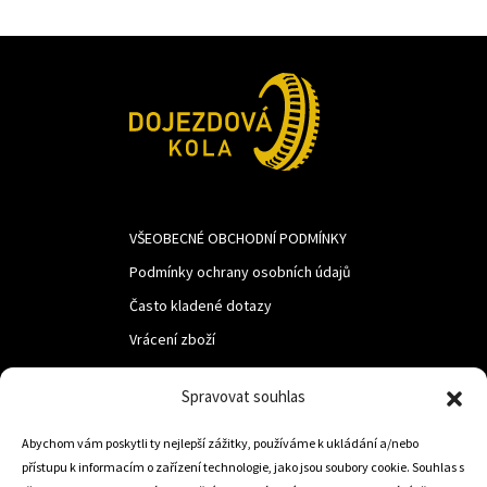
VŠEOBECNÉ OBCHODNÍ PODMÍNKY
Podmínky ochrany osobních údajů
Často kladené dotazy
Vrácení zboží
Spravovat souhlas
LUF s.r.o.
Nám. M.R.Štefanika 518,
Abychom vám poskytli ty nejlepší zážitky, používáme k ukládání a/nebo
přístupu k informacím o zařízení technologie, jako jsou soubory cookie. Souhlas s
Trstená 02801