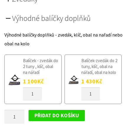
Výhodné balíčky doplňků
Výhodné balíčky doplňků - zvedák, klíč, obal na nařadí nebo
obal na kolo
Balíček - zvedák do
Balíček-zvedák do 2
2 tuny , klíč, obal
tuny, klíč, obal na
na nářadí
nářadí, obal na kolo
1 100
Kč
1 430
Kč
DOJEZDOVÉ
DOJEZDOVÉ
KOLO
KOLO
INFINITI
INFINITI
QX30
QX30
DOJEZDOVÉ
OD
OD
PŘIDAT DO KOŠÍKU
2016
2016
KOLO
135/80R17
135/80R17
INFINITI
MNOŽSTVÍ
MNOŽSTVÍ