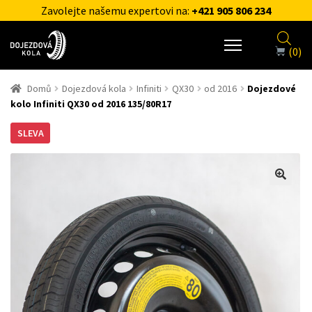
Zavolejte našemu expertovi na:
+421 905 806 234
(0)
Domů
Dojezdová kola
Infiniti
QX30
od 2016
Dojezdové
kolo Infiniti QX30 od 2016 135/80R17
SLEVA