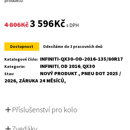
produktu.
Original
Current
3 596
Kč
4 806
Kč
s DPH
price
price
was:
is:
Dostupnost
Odesíláme do 3 pracovních dnů
4
3
INFINITI-QX30-OD-2016-135/80R17
Katalogové číslo:
INFINITI
OD 2016
QX30
Kategorie:
,
,
806Kč.
596Kč.
NOVÝ PRODUKT , PNEU DOT 2025 /
Stav:
2026, ZÁRUKA 24 MĚSÍCŮ,
Příslušenství pro kolo
Zvedáky