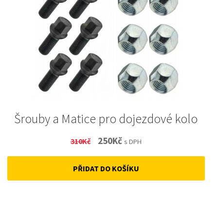
Šrouby a Matice pro dojezdové kolo
Original
Current
250
Kč
310
Kč
s DPH
price
price
PŘIDAT DO KOŠÍKU
was:
is:
310Kč.
250Kč.