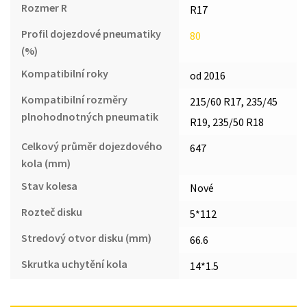
Rozmer R
R17
Profil dojezdové pneumatiky
80
(%)
Kompatibilní roky
od 2016
Kompatibilní rozměry
215/60 R17, 235/45
plnohodnotných pneumatik
R19, 235/50 R18
Celkový průměr dojezdového
647
kola (mm)
Stav kolesa
Nové
Rozteč disku
5*112
Stredový otvor disku (mm)
66.6
Skrutka uchytění kola
14*1.5