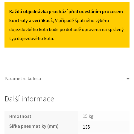
QX30
OD
Každá objednávka prochází před odesláním procesem
2016
kontroly a verifikací.
, V případě špatného výběru
135/80R17
dojezdovbého kola bude po dohodě upravena na správný
MNOŽSTVÍ
typ dojezdového kola.
Parametre kolesa
Další informace
Hmotnost
15 kg
Šířka pneumatiky (mm)
135