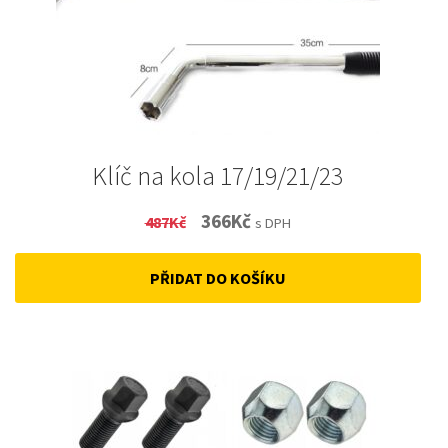
Klíč na kola 17/19/21/23
Original
Current
366
Kč
487
Kč
s DPH
price
price
PŘIDAT DO KOŠÍKU
was:
is:
487Kč.
366Kč.