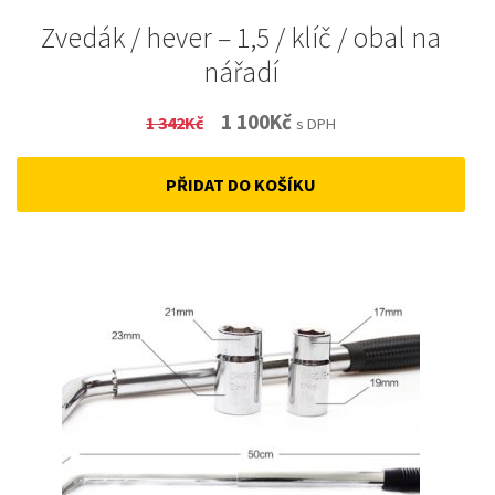
Zvedák / hever – 1,5 / klíč / obal na
nářadí
Original
Current
1 100
Kč
1 342
Kč
s DPH
price
price
PŘIDAT DO KOŠÍKU
was:
is:
1
1
342Kč.
100Kč.