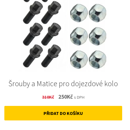
Šrouby a Matice pro dojezdové kolo
Original
Current
250
Kč
310
Kč
s DPH
price
price
PŘIDAT DO KOŠÍKU
was:
is:
310Kč.
250Kč.