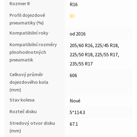
Rozmer R
R16
Profil dojezdové
80
pneumatiky (%)
Kompatibilní roky
od 2016
Kompatibilní rozměry
205/60 R16, 225/45 R18,
plnohodnotných
225/50 R18, 225/55 R17,
pneumatik
235/55 R17
Celkový průměr
606
dojezdového kola
(mm)
Stav kolesa
Nové
Rozteč disku
5*114.3
Stredový otvor disku
67.1
(mm)