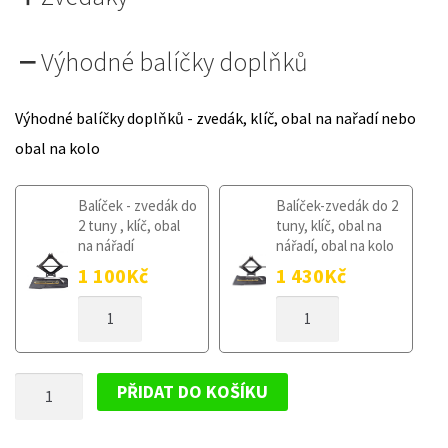
Výhodné balíčky doplňků
Výhodné balíčky doplňků - zvedák, klíč, obal na nařadí nebo
obal na kolo
Balíček - zvedák do
Balíček-zvedák do 2
2 tuny , klíč, obal
tuny, klíč, obal na
na nářadí
nářadí, obal na kolo
1 100
Kč
1 430
Kč
DOJEZDOVÉ
DOJEZDOVÉ
KOLO
KOLO
KIA
KIA
NIRO
NIRO
DOJEZDOVÉ
OD
OD
PŘIDAT DO KOŠÍKU
2016
2016
KOLO
125/80R16
125/80R16
KIA
MNOŽSTVÍ
MNOŽSTVÍ