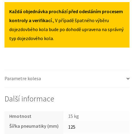
NIRO
OD
Každá objednávka prochází před odesláním procesem
2016
kontroly a verifikací.
, V případě špatného výběru
125/80R16
dojezdovbého kola bude po dohodě upravena na správný
MNOŽSTVÍ
typ dojezdového kola.
Parametre kolesa
Další informace
Hmotnost
15 kg
Šířka pneumatiky (mm)
125