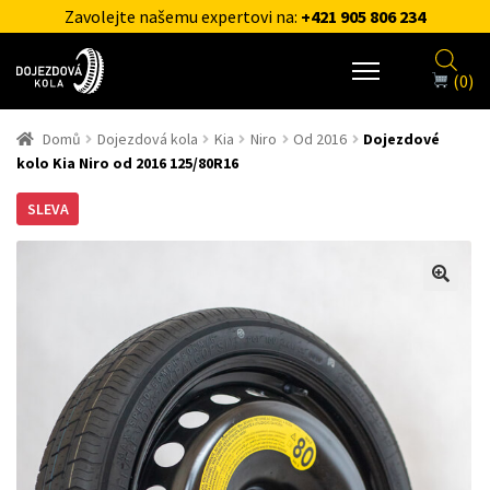
Zavolejte našemu expertovi na:
+421 905 806 234
(0)
Domů
Dojezdová kola
Kia
Niro
Od 2016
Dojezdové
kolo Kia Niro od 2016 125/80R16
SLEVA