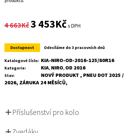
produktu.
Original
Current
3 453
Kč
4 663
Kč
s DPH
price
price
was:
is:
Dostupnost
Odesíláme do 3 pracovních dnů
4
3
KIA-NIRO-OD-2016-125/80R16
Katalogové číslo:
KIA
NIRO
OD 2016
Kategorie:
,
,
663Kč.
453Kč.
NOVÝ PRODUKT , PNEU DOT 2025 /
Stav:
2026, ZÁRUKA 24 MĚSÍCŮ,
Příslušenství pro kolo
Zvedáky