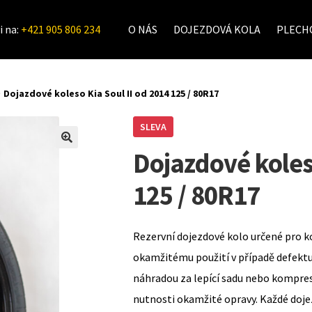
i na:
+421 905 806 234
O NÁS
DOJEZDOVÁ KOLA
PLECHO
Dojazdové koleso Kia Soul II od 2014 125 / 80R17
SLEVA
Dojazdové koleso
125 / 80R17
Rezervní dojezdové kolo určené pro k
okamžitému použití v případě defekt
náhradou za lepící sadu nebo kompre
nutnosti okamžité opravy. Každé doje