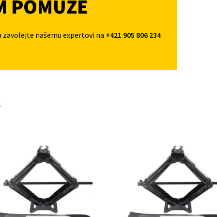
M POMŮŽE
a zavolejte našemu expertovi na
+421 905 806 234
t