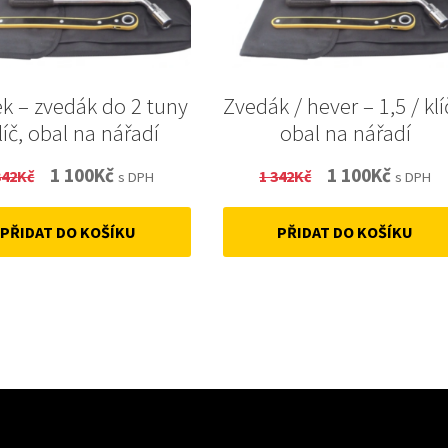
ek – zvedák do 2 tuny
Zvedák / hever – 1,5 / klí
klíč, obal na nářadí
obal na nářadí
Original
Current
Original
Curren
1 100
Kč
1 100
Kč
342
Kč
1 342
Kč
s DPH
s DPH
price
price
price
price
PŘIDAT DO KOŠÍKU
PŘIDAT DO KOŠÍKU
was:
is:
was:
is:
1
1
1
1
342Kč.
100Kč.
342Kč.
100Kč.