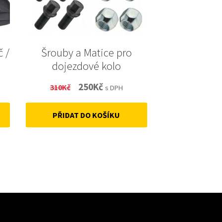
č /
Šrouby a Matice pro
dojezdové kolo
t
Original
Current
250
Kč
310
Kč
s DPH
price
price
PŘIDAT DO KOŠÍKU
was:
is:
310Kč.
250Kč.