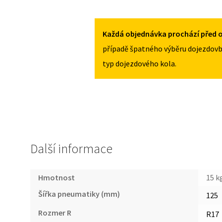
KIA
125
SOUL
/
II
80R17
Každá objednávka prochází před o
MNOŽSTVÍ
OD
případě špatného výběru dojezdovb
2014
typ dojezdového kola.
125
/
80R17
MNOŽSTVÍ
Další informace
Hmotnost
15 k
Šířka pneumatiky (mm)
125
Rozmer R
R17