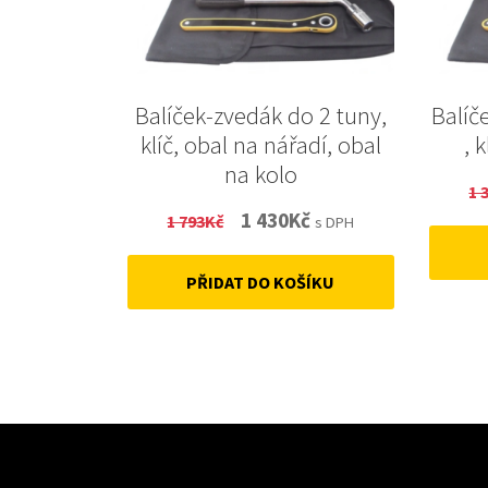
Balíček-zvedák do 2 tuny,
Balíč
klíč, obal na nářadí, obal
, 
na kolo
1 
Original
Current
1 430
Kč
1 793
Kč
s DPH
price
price
PŘIDAT DO KOŠÍKU
was:
is:
1
1
793Kč.
430Kč.