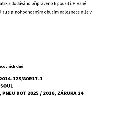
ik a dodáváno připraveno k použití. Přesné
ilitu s plnohodnotným obutím naleznete níže v
ent
H
acovních dnů
-2014-125/80R17-1
SOUL
,
č.
 PNEU DOT 2025 / 2026, ZÁRUKA 24