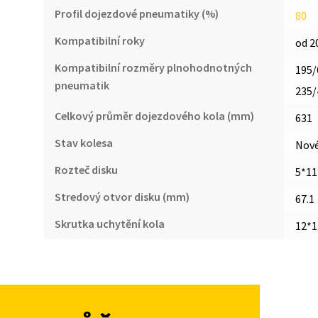
Profil dojezdové pneumatiky (%)
80
Kompatibilní roky
od 2
Kompatibilní rozměry plnohodnotných
195/
pneumatik
235/
Celkový průměr dojezdového kola (mm)
631
Stav kolesa
Nov
Rozteč disku
5*11
Stredový otvor disku (mm)
67.1
Skrutka uchytění kola
12*1