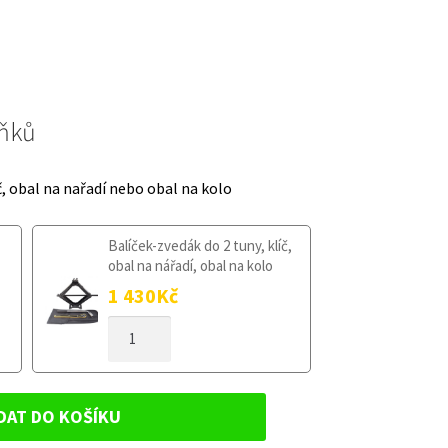
lňků
č, obal na nařadí nebo obal na kolo
Balíček-zvedák do 2 tuny, klíč,
obal na nářadí, obal na kolo
1 430
Kč
DOJAZDOVÉ
KOLESO
KIA
SOUL
II
DAT DO KOŠÍKU
OD
2014