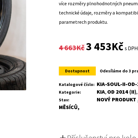
více rozměry plnohodnotných pneumat
technické údaje, rozměry a kompatib
parametrech produktu.
Original
Curr
3 453
Kč
4 663
Kč
s DP
price
price
was:
is:
Dostupnost
Odesíláme do 3 pr
4
3
KIA-SOUL-II-OD
Katalogové číslo:
KIA
OD 2014 (II)
Kategorie:
,
663Kč.
453K
NOVÝ PRODUKT ,
Stav:
MĚSÍCŮ,
Příslušenství pro kolo