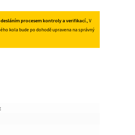
125
/
80R17
desláním procesem kontroly a verifikací.
, V
MNOŽSTVÍ
ého kola bude po dohodě upravena na správný
g