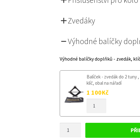
Zvedáky
Výhodné balíčky dop
Výhodné balíčky doplňků - zvedák, klí
Balíček - zvedák do 2 tuny ,
klíč, obal na nářadí
1 100
Kč
DOJAZDOVÉ
KOLESO
KIA
SOUL
DOJAZDOVÉ
II
PŘI
OD
KOLESO
2014