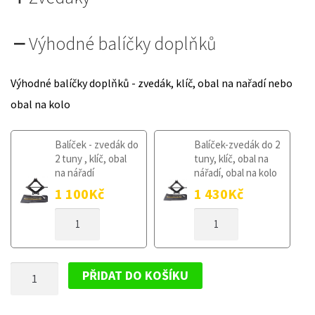
Výhodné balíčky doplňků
Výhodné balíčky doplňků - zvedák, klíč, obal na nařadí nebo
obal na kolo
Balíček - zvedák do
Balíček-zvedák do 2
2 tuny , klíč, obal
tuny, klíč, obal na
na nářadí
nářadí, obal na kolo
1 100
Kč
1 430
Kč
DOJAZDOVÉ
DOJAZDOVÉ
KOLESO
KOLESO
KIA
KIA
XCEED
XCEED
DOJAZDOVÉ
OD
OD
PŘIDAT DO KOŠÍKU
2019
2019
KOLESO
135
135
KIA
/
/