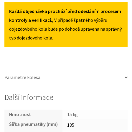
XCEED
80R17
80R17
OD
Každá objednávka prochází před odesláním procesem
MNOŽSTVÍ
MNOŽSTVÍ
2019
kontroly a verifikací.
, V případě špatného výběru
135
dojezdovbého kola bude po dohodě upravena na správný
/
typ dojezdového kola.
80R17
MNOŽSTVÍ
Parametre kolesa
Další informace
Hmotnost
15 kg
Šířka pneumatiky (mm)
135