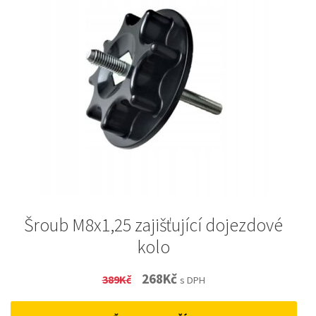
Šroub M8x1,25 zajišťující dojezdové
kolo
Original
Current
268
Kč
389
Kč
s DPH
price
price