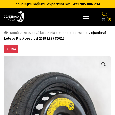
Zavolejte našemu expertovi na:
+421 905 806 234
(0)
Domů
Dojezdová kola
Kia
xCeed
od 2019
Dojazdové
koleso Kia Xceed od 2019 135 / 80R17
SLEVA