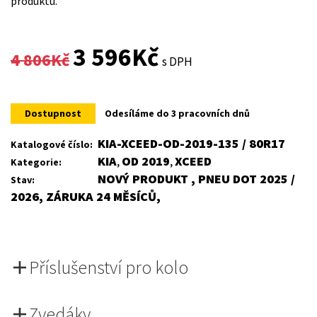
produktu.
Original
Current
3 596
Kč
4 806
Kč
s DPH
price
price
was:
is:
Dostupnost
Odesíláme do 3 pracovních dnů
4
3
KIA-XCEED-OD-2019-135 / 80R17
Katalogové číslo:
KIA
OD 2019
XCEED
Kategorie:
,
,
806Kč.
596Kč.
NOVÝ PRODUKT , PNEU DOT 2025 /
Stav:
2026, ZÁRUKA 24 MĚSÍCŮ,
Příslušenství pro kolo
Zvedáky