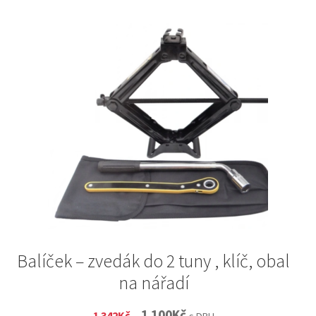
Balíček – zvedák do 2 tuny , klíč, obal
na nářadí
Original
Current
1 100
Kč
1 342
Kč