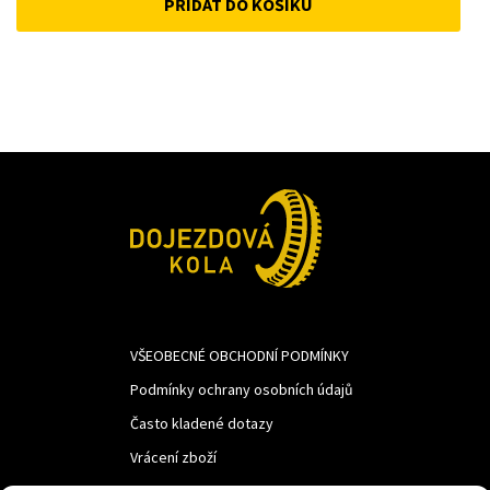
PŘIDAT DO KOŠÍKU
was:
is:
389Kč.
268Kč.
VŠEOBECNÉ OBCHODNÍ PODMÍNKY
Podmínky ochrany osobních údajů
Často kladené dotazy
Vrácení zboží