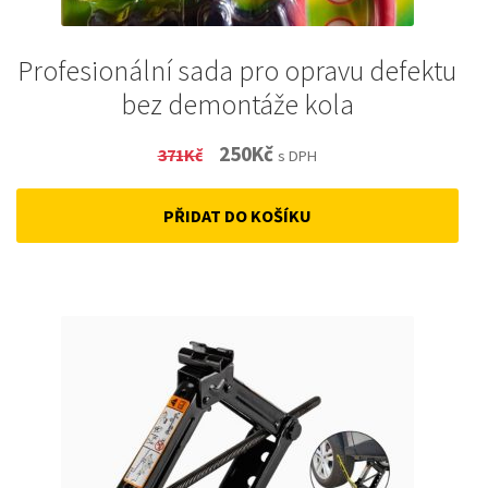
Profesionální sada pro opravu defektu
bez demontáže kola
Original
Current
250
Kč
371
Kč
s DPH
price
price
PŘIDAT DO KOŠÍKU
was:
is:
371Kč.
250Kč.