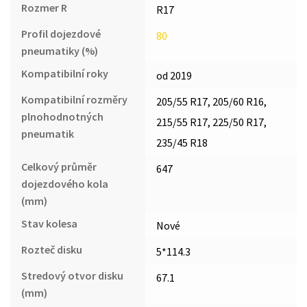
Rozmer R
R17
Profil dojezdové
80
pneumatiky (%)
Kompatibilní roky
od 2019
Kompatibilní rozměry
205/55 R17, 205/60 R16,
plnohodnotných
215/55 R17, 225/50 R17,
pneumatik
235/45 R18
Celkový průměr
647
dojezdového kola
(mm)
Stav kolesa
Nové
Rozteč disku
5*114.3
Stredový otvor disku
67.1
(mm)