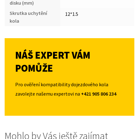
disku (mm)
Skrutka uchytění
12*1.5
kola
NÁŠ EXPERT VÁM
POMŮŽE
Pro ověření kompatibility dojezdového kola
zavolejte našemu expertovi na
+421 905 806 234
Mohlo by Vás ještě zajímat