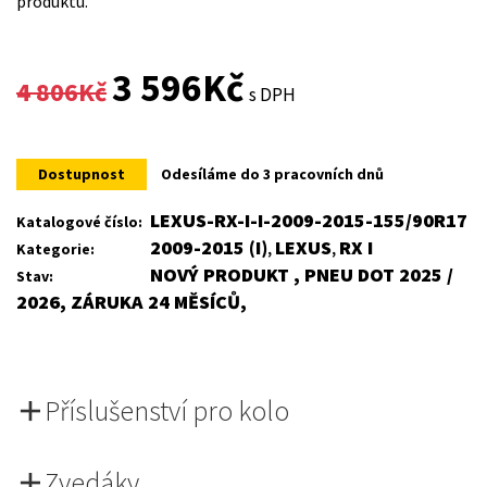
produktu.
Original
Current
3 596
Kč
4 806
Kč
s DPH
price
price
was:
is:
Dostupnost
Odesíláme do 3 pracovních dnů
4
3
LEXUS-RX-I-I-2009-2015-155/90R17
Katalogové číslo:
2009-2015 (I)
LEXUS
RX I
Kategorie:
,
,
806Kč.
596Kč.
NOVÝ PRODUKT , PNEU DOT 2025 /
Stav:
2026, ZÁRUKA 24 MĚSÍCŮ,
Příslušenství pro kolo
Zvedáky