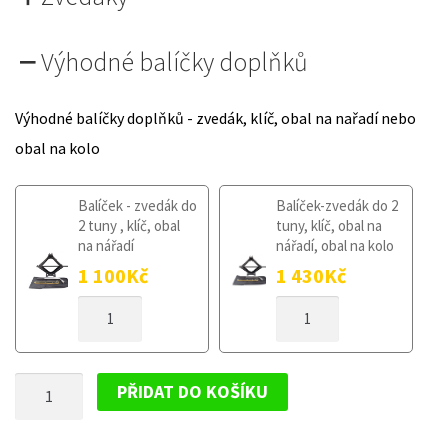
Výhodné balíčky doplňků
Výhodné balíčky doplňků - zvedák, klíč, obal na nařadí nebo
obal na kolo
Balíček - zvedák do
Balíček-zvedák do 2
2 tuny , klíč, obal
tuny, klíč, obal na
na nářadí
nářadí, obal na kolo
1 100
Kč
1 430
Kč
DOJEZDOVÉ
DOJEZDOVÉ
KOLO
KOLO
LEXUS
LEXUS
RX
RX
DOJEZDOVÉ
I
I
PŘIDAT DO KOŠÍKU
I
I
KOLO
2009-
2009-
LEXUS
2015
2015