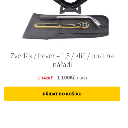
Zvedák / hever – 1,5 / klíč / obal na
nářadí
Original
Current
1 100
Kč
1 342
Kč
s DPH
price
price
PŘIDAT DO KOŠÍKU
was:
is:
1
1
342Kč.
100Kč.