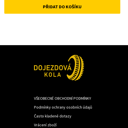
PŘIDAT DO KOŠÍKU
was:
is:
1
1
342Kč.
100Kč.
VŠEOBECNÉ OBCHODNÍ PODMÍNKY
Podmínky ochrany osobních údajů
Často kladené dotazy
Vrácení zboží