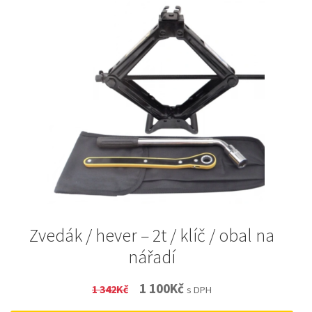
Zvedák / hever – 2t / klíč / obal na
nářadí
Original
Current
1 100
Kč
1 342
Kč
s DPH
price
price