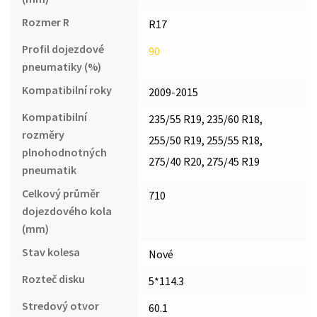
Rozmer R
R17
Profil dojezdové
90
pneumatiky (%)
Kompatibilní roky
2009-2015
Kompatibilní
235/55 R19, 235/60 R18,
rozměry
255/50 R19, 255/55 R18,
plnohodnotných
275/40 R20, 275/45 R19
pneumatik
Celkový průměr
710
dojezdového kola
(mm)
Stav kolesa
Nové
Rozteč disku
5*114.3
Stredový otvor
60.1