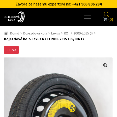
Zavolejte našemu expertovi na:
+421 905 806 234
(0)
Domů
Dojezdová kola
Lexus
RX I
2009-2015 (I)
Dojezdové kolo Lexus RX I I 2009-2015 155/90R17
SLEVA