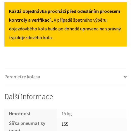
RX
155/90R17
155/90R17
I
Každá objednávka prochází před odesláním procesem
MNOŽSTVÍ
MNOŽSTVÍ
I
kontroly a verifikací.
, V případě špatného výběru
2009-
dojezdovbého kola bude po dohodě upravena na správný
2015
typ dojezdového kola.
155/90R17
MNOŽSTVÍ
Parametre kolesa
Další informace
Hmotnost
15 kg
Šířka pneumatiky
155
(mm)