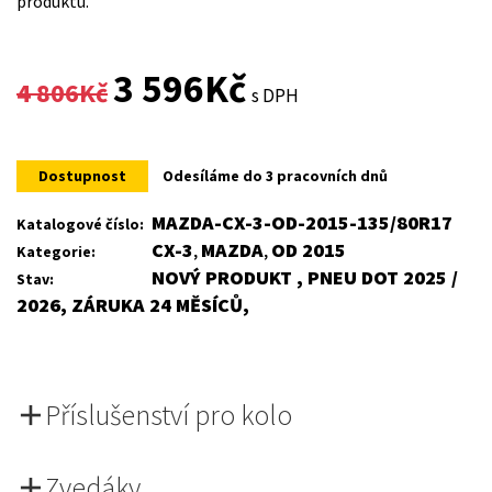
produktu.
Original
Current
3 596
Kč
4 806
Kč
s DPH
price
price
was:
is:
Dostupnost
Odesíláme do 3 pracovních dnů
4
3
MAZDA-CX-3-OD-2015-135/80R17
Katalogové číslo:
CX-3
MAZDA
OD 2015
Kategorie:
,
,
806Kč.
596Kč.
NOVÝ PRODUKT , PNEU DOT 2025 /
Stav:
2026, ZÁRUKA 24 MĚSÍCŮ,
Příslušenství pro kolo
Zvedáky