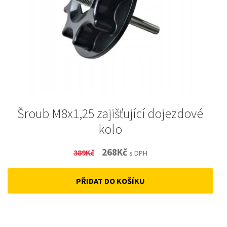
Šroub M8x1,25 zajišťující dojezdové
kolo
Original
Current
268
Kč
389
Kč
s DPH
price
price
PŘIDAT DO KOŠÍKU
was:
is:
389Kč.
268Kč.