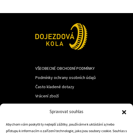
VŠEOBECNÉ OBCHODNÍ PODMÍNKY
Podmínky ochrany osobních údajů
Často kladené dotazy
Vrácení zboží
Spravovat souhlas
LUF s.r.o.
Nám. M.R.Štefanika 518,
Abychom vám poskytli ty nejlepší zážitky, používáme k ukládání a/nebo
přístupu k informacím o zařízení technologie, jako jsou soubory cookie. Souhlas s