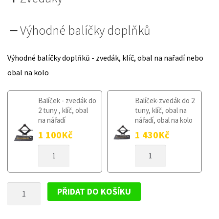
Výhodné balíčky doplňků
Výhodné balíčky doplňků - zvedák, klíč, obal na nařadí nebo
obal na kolo
Balíček - zvedák do
Balíček-zvedák do 2
2 tuny , klíč, obal
tuny, klíč, obal na
na nářadí
nářadí, obal na kolo
1 100
Kč
1 430
Kč
DOJEZDOVÉ
DOJEZDOVÉ
KOLO
KOLO
MAZDA
MAZDA
CX-
CX-
DOJEZDOVÉ
3
3
PŘIDAT DO KOŠÍKU
OD
OD
KOLO
2015
2015
MAZDA
135/80R17
135/80R17