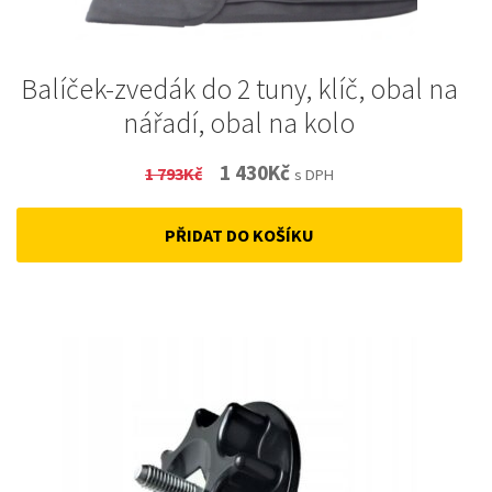
Balíček-zvedák do 2 tuny, klíč, obal na
nářadí, obal na kolo
Original
Current
1 430
Kč
1 793
Kč
s DPH
price
price
PŘIDAT DO KOŠÍKU
was:
is:
1
1
793Kč.
430Kč.