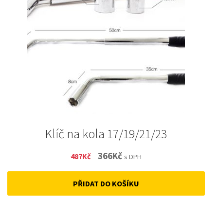
Klíč na kola 17/19/21/23
Original
Current
366
Kč
487
Kč
s DPH
price
price
PŘIDAT DO KOŠÍKU
was:
is:
487Kč.
366Kč.