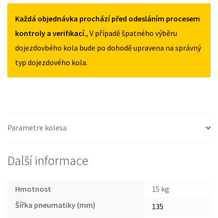
CX-
MNOŽSTVÍ
MNOŽSTVÍ
3
Každá objednávka prochází před odesláním procesem
OD
kontroly a verifikací.
, V případě špatného výběru
2015
dojezdovbého kola bude po dohodě upravena na správný
135/80R17
typ dojezdového kola.
MNOŽSTVÍ
Parametre kolesa
Další informace
Hmotnost
15 kg
Šířka pneumatiky (mm)
135