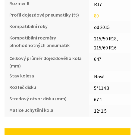
Rozmer R
R17
Profil dojezdové pneumatiky (%)
80
Kompatibilní roky
od 2015
Kompatibilní rozměry
215/50 R18,
plnohodnotných pneumatik
215/60 R16
Celkový průměr dojezdového kola
647
(mm)
Stav kolesa
Nové
Rozteč disku
5*114.3
Stredový otvor disku (mm)
67.1
Matice uchytění kola
12*1.5