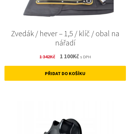
Zvedák / hever – 1,5 / klíč / obal na
nářadí
Original
Current
1 100
Kč
1 342
Kč
s DPH
price
price
PŘIDAT DO KOŠÍKU
was:
is:
1
1
342Kč.
100Kč.