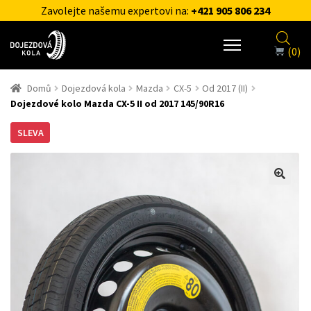
Zavolejte našemu expertovi na:
+421 905 806 234
(0)
Domů
Dojezdová kola
Mazda
CX-5
Od 2017 (II)
Dojezdové kolo Mazda CX-5 II od 2017 145/90R16
SLEVA