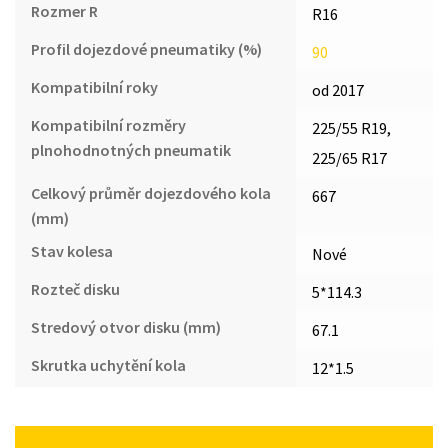
Rozmer R
R16
Profil dojezdové pneumatiky (%)
90
Kompatibilní roky
od 2017
Kompatibilní rozměry
225/55 R19,
plnohodnotných pneumatik
225/65 R17
Celkový průměr dojezdového kola
667
(mm)
Stav kolesa
Nové
Rozteč disku
5*114.3
Stredový otvor disku (mm)
67.1
Skrutka uchytění kola
12*1.5