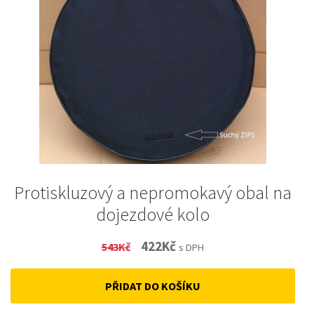
Protiskluzový a nepromokavý obal na
dojezdové kolo
Original
Current
422
Kč
543
Kč
s DPH
price
price
PŘIDAT DO KOŠÍKU
was:
is:
543Kč.
422Kč.