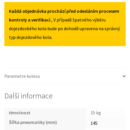
CX-
145/90R16
145/90R16
5
Každá objednávka prochází před odesláním procesem
MNOŽSTVÍ
MNOŽSTVÍ
II
kontroly a verifikací.
, V případě špatného výběru
OD
dojezdovbého kola bude po dohodě upravena na správný
2017
typ dojezdového kola.
145/90R16
MNOŽSTVÍ
Parametre kolesa
Další informace
Hmotnost
15 kg
Šířka pneumatiky (mm)
145