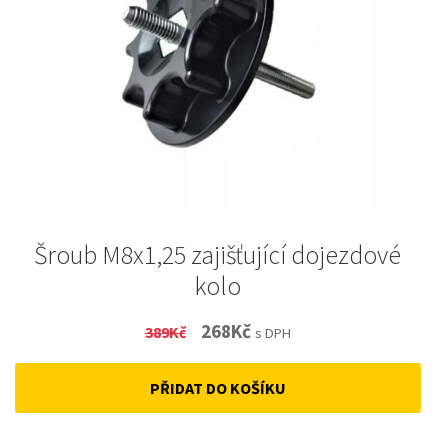
Šroub M8x1,25 zajišťující dojezdové
kolo
Original
Current
268
Kč
389
Kč
s DPH
price
price
PŘIDAT DO KOŠÍKU
was:
is:
389Kč.
268Kč.