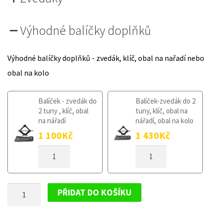
Výhodné balíčky doplňků
Výhodné balíčky doplňků - zvedák, klíč, obal na nařadí nebo
obal na kolo
Balíček - zvedák do
Balíček-zvedák do 2
2 tuny , klíč, obal
tuny, klíč, obal na
na nářadí
nářadí, obal na kolo
1 100
Kč
1 430
Kč
DOJEZDOVÉ
DOJEZDOVÉ
KOLO
KOLO
MAZDA
MAZDA
CX-
CX-
DOJEZDOVÉ
5
5
PŘIDAT DO KOŠÍKU
II
II
KOLO
OD
OD
MAZDA
2017
2017