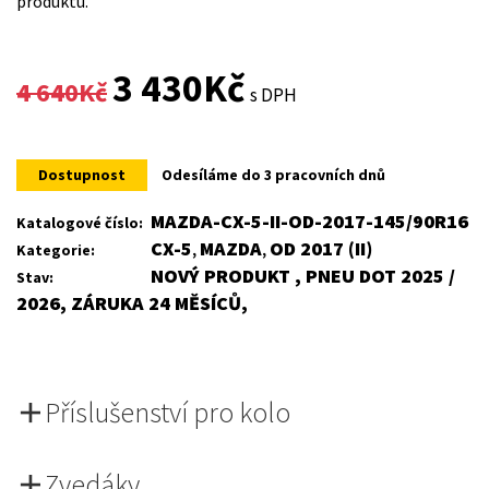
produktu.
Original
Current
3 430
Kč
4 640
Kč
s DPH
price
price
was:
is:
Dostupnost
Odesíláme do 3 pracovních dnů
4
3
MAZDA-CX-5-II-OD-2017-145/90R16
Katalogové číslo:
CX-5
MAZDA
OD 2017 (II)
Kategorie:
,
,
640Kč.
430Kč.
NOVÝ PRODUKT , PNEU DOT 2025 /
Stav:
2026, ZÁRUKA 24 MĚSÍCŮ,
Příslušenství pro kolo
Zvedáky