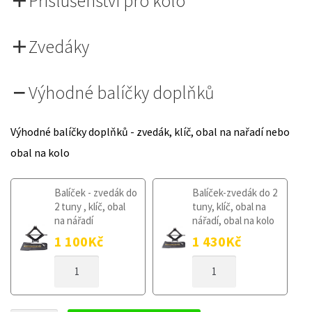
Příslušenství pro kolo
Zvedáky
Výhodné balíčky doplňků
Výhodné balíčky doplňků - zvedák, klíč, obal na nařadí nebo
obal na kolo
Balíček - zvedák do
Balíček-zvedák do 2
2 tuny , klíč, obal
tuny, klíč, obal na
na nářadí
nářadí, obal na kolo
1 100
Kč
1 430
Kč
DOJEZDOVÉ
DOJEZDOVÉ
KOLO
KOLO
MERCEDES
MERCEDES
CLA
CLA