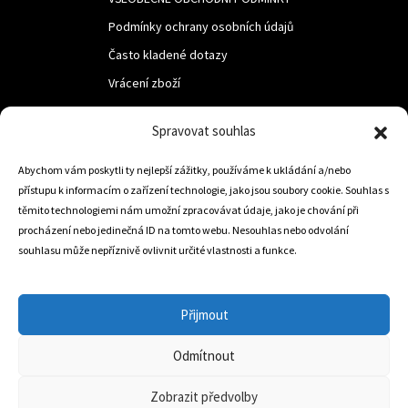
Podmínky ochrany osobních údajů
Často kladené dotazy
Vrácení zboží
Spravovat souhlas
LUF s.r.o.
Nám. M.R.Štefanika 518,
Abychom vám poskytli ty nejlepší zážitky, používáme k ukládání a/nebo
přístupu k informacím o zařízení technologie, jako jsou soubory cookie. Souhlas s
Trstená 02801
těmito technologiemi nám umožní zpracovávat údaje, jako je chování při
procházení nebo jedinečná ID na tomto webu. Nesouhlas nebo odvolání
souhlasu může nepříznivě ovlivnit určité vlastnosti a funkce.
+421 905 806 234
info@dojezdovakola.com
Přijmout
Odmítnout
Slovenský Eshop
0
Zobrazit předvolby