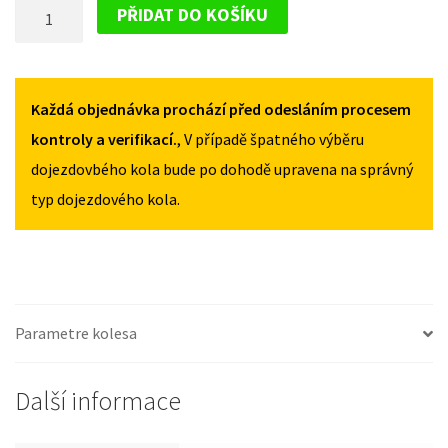
DOJEZDOVÉ
C117
C117
PŘIDAT DO KOŠÍKU
OD
OD
KOLO
2013
2013
MERCEDES
125/80R17
125/80R17
CLA
MNOŽSTVÍ
MNOŽSTVÍ
C117
Každá objednávka prochází před odesláním procesem
OD
kontroly a verifikací.
, V případě špatného výběru
2013
dojezdovbého kola bude po dohodě upravena na správný
125/80R17
typ dojezdového kola.
MNOŽSTVÍ
Parametre kolesa
Další informace