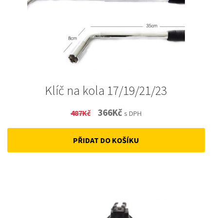
Klíč na kola 17/19/21/23
Original
Current
366
Kč
487
Kč
s DPH
price
price
PŘIDAT DO KOŠÍKU
was:
is:
487Kč.
366Kč.