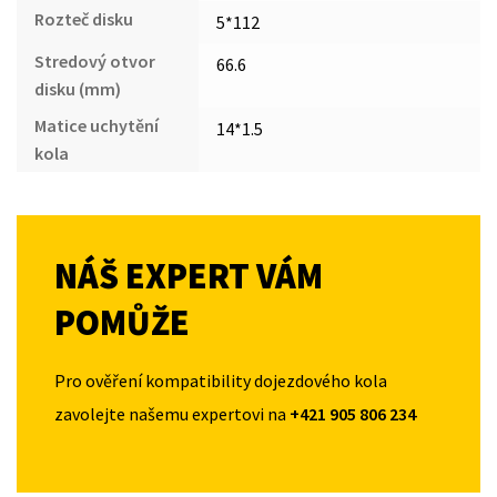
Rozteč disku
5*112
Stredový otvor
66.6
disku (mm)
Matice uchytění
14*1.5
kola
NÁŠ EXPERT VÁM
POMŮŽE
Pro ověření kompatibility dojezdového kola
zavolejte našemu expertovi na
+421 905 806 234