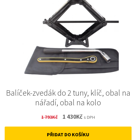
Balíček-zvedák do 2 tuny, klíč, obal na
nářadí, obal na kolo
Original
Current
1 430
Kč
1 793
Kč
s DPH
price
price
PŘIDAT DO KOŠÍKU
was:
is: