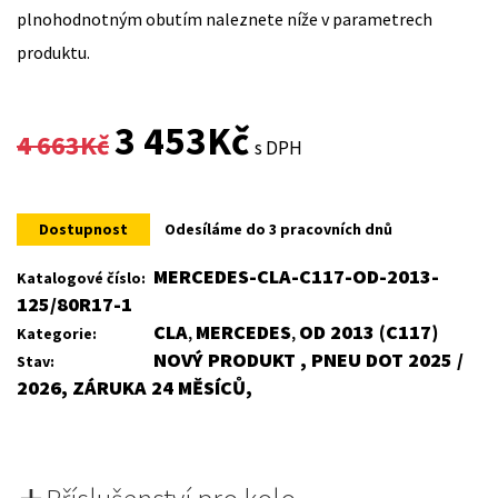
plnohodnotným obutím naleznete níže v parametrech
produktu.
Original
Current
3 453
Kč
4 663
Kč
s DPH
price
price
was:
is:
Dostupnost
Odesíláme do 3 pracovních dnů
4
3
MERCEDES-CLA-C117-OD-2013-
Katalogové číslo:
125/80R17-1
663Kč.
453Kč.
CLA
MERCEDES
OD 2013 (C117)
Kategorie:
,
,
NOVÝ PRODUKT , PNEU DOT 2025 /
Stav:
2026, ZÁRUKA 24 MĚSÍCŮ,