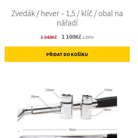
Zvedák / hever – 1,5 / klíč / obal na
nářadí
Original
Current
1 100
Kč
1 342
Kč
s DPH
price
price
PŘIDAT DO KOŠÍKU
was:
is:
1
1
342Kč.
100Kč.