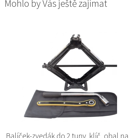
Mohlo by Vás ještě zajímat
Balíček-zvedák do 2 tuny, klíč, obal na