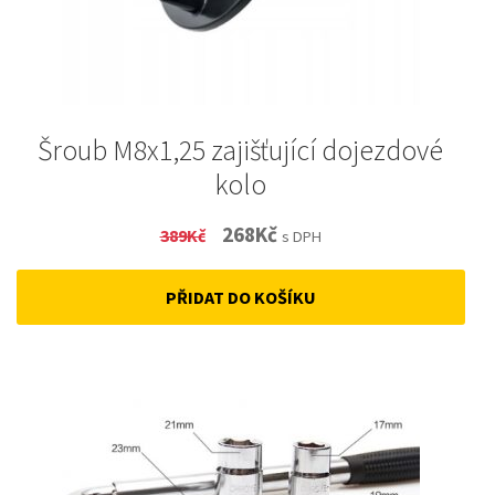
Šroub M8x1,25 zajišťující dojezdové
kolo
Original
Current
268
Kč
389
Kč
s DPH
price
price
PŘIDAT DO KOŠÍKU
was:
is:
389Kč.
268Kč.