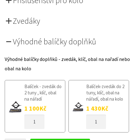
Příslušenství pro kolo
Zvedáky
Výhodné balíčky doplňků
Výhodné balíčky doplňků - zvedák, klíč, obal na nařadí nebo
obal na kolo
Balíček - zvedák do
Balíček-zvedák do 2
2 tuny , klíč, obal
tuny, klíč, obal na
na nářadí
nářadí, obal na kolo
1 100
Kč
1 430
Kč
DOJEZDOVÉ
DOJEZDOVÉ
KOLO
KOLO
MINI
MINI
COUNTRYMAN
COUNTRYMAN