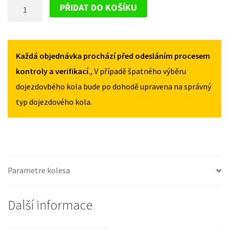
DOJEZDOVÉ
II
II
PŘIDAT DO KOŠÍKU
OD
OD
KOLO
2017
2017
MINI
125/70R16
125/70R16
COUNTRYMAN
MNOŽSTVÍ
MNOŽSTVÍ
II
Každá objednávka prochází před odesláním procesem
OD
kontroly a verifikací.
, V případě špatného výběru
2017
dojezdovbého kola bude po dohodě upravena na správný
125/70R16
typ dojezdového kola.
MNOŽSTVÍ
Parametre kolesa
Další informace