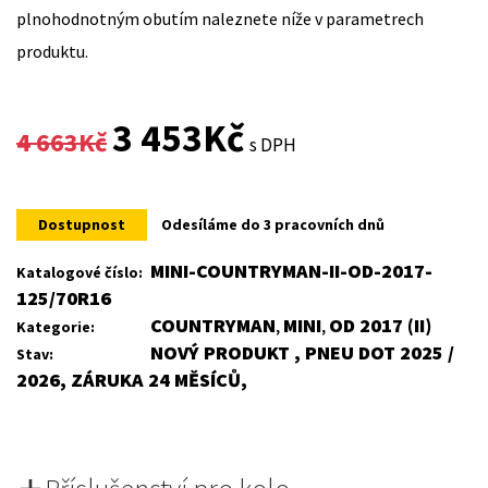
plnohodnotným obutím naleznete níže v parametrech
produktu.
Original
Current
3 453
Kč
4 663
Kč
s DPH
price
price
was:
is:
Dostupnost
Odesíláme do 3 pracovních dnů
4
3
MINI-COUNTRYMAN-II-OD-2017-
Katalogové číslo:
125/70R16
663Kč.
453Kč.
COUNTRYMAN
MINI
OD 2017 (II)
Kategorie:
,
,
NOVÝ PRODUKT , PNEU DOT 2025 /
Stav:
2026, ZÁRUKA 24 MĚSÍCŮ,