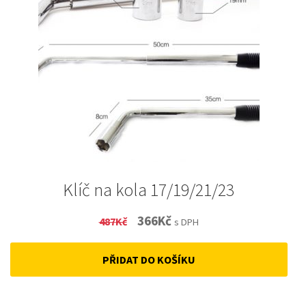
Klíč na kola 17/19/21/23
Original
Current
366
Kč
487
Kč
s DPH
price
price
PŘIDAT DO KOŠÍKU
was:
is:
487Kč.
366Kč.