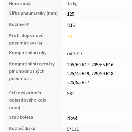
Hmotnost
15 kg
Šířka pneumatiky (mm)
125
Rozmer R
R16
Profil dojezdové
70
pneumatiky (%)
Kompatibilní roky
od 2017
Kompatibilní rozměry
205/60 R17, 205/65 R16,
plnohodnotných
225/45 R19, 225/50 R18,
pneumatik
225/55 R17
Celkový průměr
581
dojezdového kola
(mm)
Stav kolesa
Nové
Rozteč disku
5*112