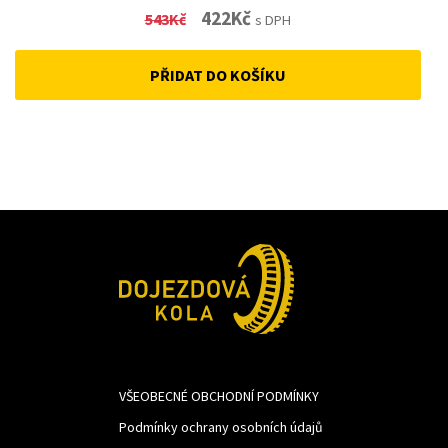
Original
Current
422
Kč
543
Kč
s DPH
price
price
PŘIDAT DO KOŠÍKU
was:
is:
543Kč.
422Kč.
VŠEOBECNÉ OBCHODNÍ PODMÍNKY
Podmínky ochrany osobních údajů