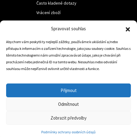
Často kladené dotazy
Vrácení zboží
Spravovat souhlas
LUF s.r.o.
Nám. M.R.Štefanika 518,
Abychom vám poskytli ty nejlepší zážitky, používáme k ukládání a/nebo
přístupu k informacím o zařízení technologie, jako jsou soubory cookie. Souhlas s
Trstená 02801
těmito technologiemi nám umožní zpracovávat údaje, jako je chování při
procházení nebo jedinečná ID na tomto webu. Nesouhlas nebo odvolání
souhlasu může nepříznivě ovlivnit určité vlastnosti a funkce.
+421 905 806 234
info@dojezdovakola.com
Přijmout
Odmítnout
Slovenský Eshop
0
Zobrazit předvolby
Podmínky ochrany osobních údajů