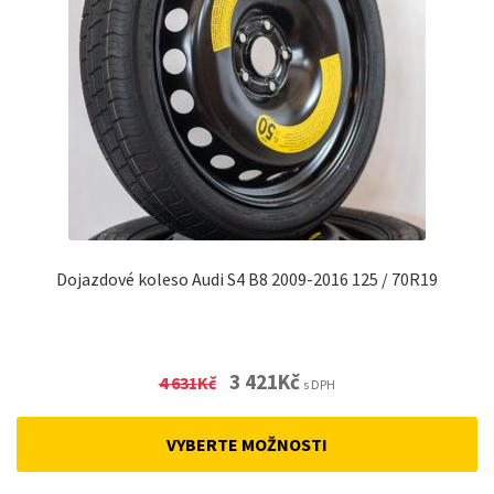
Dojazdové koleso Audi S4 B8 2009-2016 125 / 70R19
Original
Current
3 421
Kč
4 631
Kč
s DPH
price
price
was:
is:
VYBERTE MOŽNOSTI
4
3
631Kč.
421Kč.