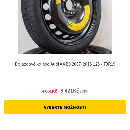
Dojazdové koleso Audi A4 B8 2007-2015 125 / 70R19
Original
Current
3 421
Kč
4 631
Kč
s DPH
price
price
was:
is:
VYBERTE MOŽNOSTI
4
3
631Kč.
421Kč.