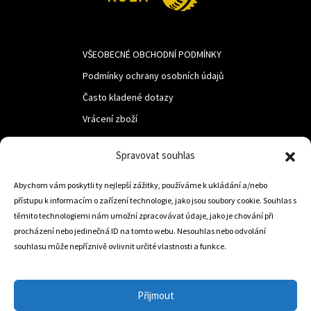
VŠEOBECNÉ OBCHODNÍ PODMÍNKY
Podmínky ochrany osobních údajů
Často kladené dotazy
Vrácení zboží
Spravovat souhlas
LUF s.r.o.
Abychom vám poskytli ty nejlepší zážitky, používáme k ukládání a/nebo
Nám. M.R.Štefanika 518,
přístupu k informacím o zařízení technologie, jako jsou soubory cookie. Souhlas s
Trstená 02801
těmito technologiemi nám umožní zpracovávat údaje, jako je chování při
procházení nebo jedinečná ID na tomto webu. Nesouhlas nebo odvolání
souhlasu může nepříznivě ovlivnit určité vlastnosti a funkce.
+421 905 806 234
info@dojezdovakola.com
Přijmout