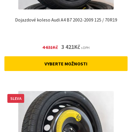
Dojazdové koleso Audi A4 B7 2002-2009 125 / 70R19
Original
Current
3 421
Kč
4 631
Kč
s DPH
price
price
was:
is:
VYBERTE MOŽNOSTI
4
3
631Kč.
421Kč.
SLEVA