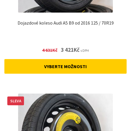
Dojazdové koleso Audi A5 B9 od 2016 125 / 70R19
Original
Current
3 421
Kč
4 631
Kč
s DPH
price
price
was:
is:
VYBERTE MOŽNOSTI
4
3
631Kč.
421Kč.
SLEVA