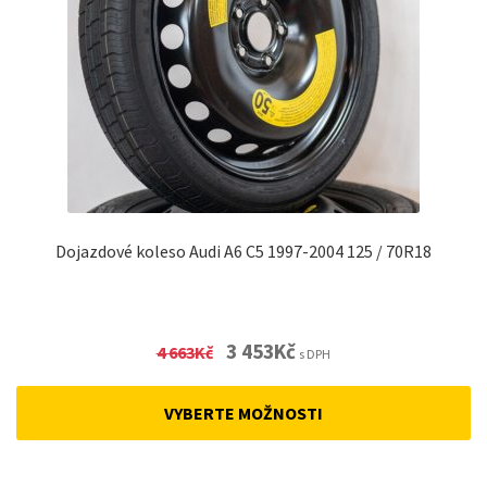
Dojazdové koleso Audi A6 C5 1997-2004 125 / 70R18
Original
Current
3 453
Kč
4 663
Kč
s DPH
price
price
was:
is:
VYBERTE MOŽNOSTI
4
3
663Kč.
453Kč.