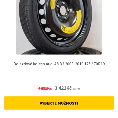
Dojazdové koleso Audi A8 D3 2003-2010 125 / 70R19
Original
Current
3 421
Kč
4 631
Kč
s DPH
price
price
was:
is:
VYBERTE MOŽNOSTI
4
3
631Kč.
421Kč.