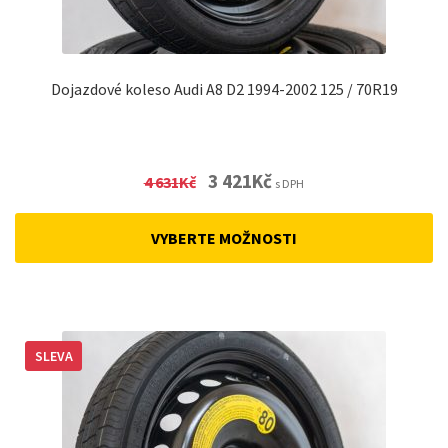
Dojazdové koleso Audi A8 D2 1994-2002 125 / 70R19
Original
Current
3 421
Kč
4 631
Kč
s DPH
price
price
was:
is:
VYBERTE MOŽNOSTI
4
3
631Kč.
421Kč.
SLEVA