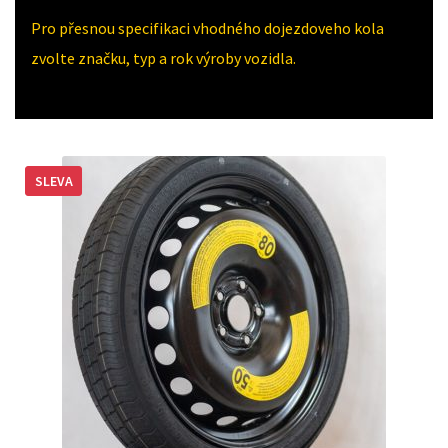
Pro přesnou specifikaci vhodného dojezdoveho kola
zvolte značku, typ a rok výroby vozidla.
SLEVA