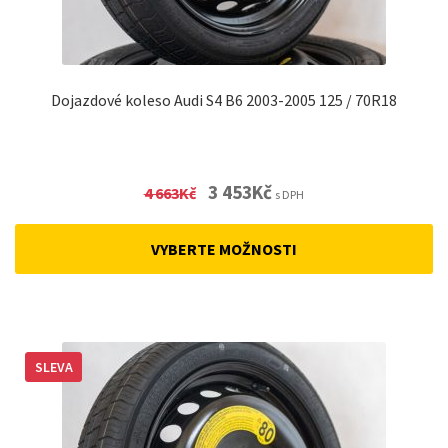
Dojazdové koleso Audi S4 B6 2003-2005 125 / 70R18
Original
Current
3 453
Kč
4 663
Kč
s DPH
price
price
was:
is:
VYBERTE MOŽNOSTI
4
3
663Kč.
453Kč.
SLEVA