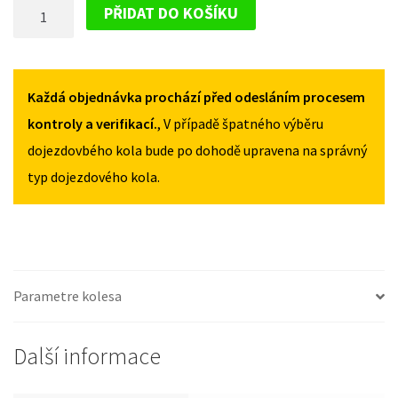
DOJEZDOVÉ
II
II
PŘIDAT DO KOŠÍKU
OD
OD
KOLO
2017
2017
MINI
125/70R17
125/70R17
COUNTRYMAN
MNOŽSTVÍ
MNOŽSTVÍ
II
Každá objednávka prochází před odesláním procesem
OD
kontroly a verifikací.
, V případě špatného výběru
2017
dojezdovbého kola bude po dohodě upravena na správný
125/70R17
typ dojezdového kola.
MNOŽSTVÍ
Parametre kolesa
Další informace