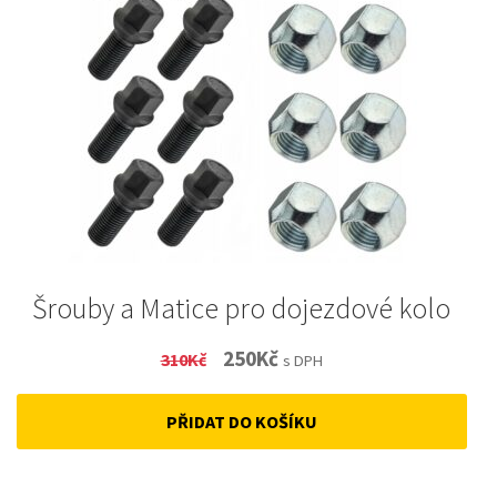
Šrouby a Matice pro dojezdové kolo
Original
Current
250
Kč
310
Kč
s DPH
price
price
PŘIDAT DO KOŠÍKU
was:
is:
310Kč.
250Kč.