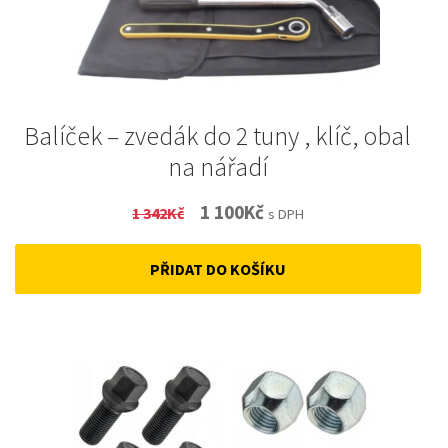
Balíček – zvedák do 2 tuny , klíč, obal
na nářadí
Original
Current
1 100
Kč
1 342
Kč
s DPH
price
price
PŘIDAT DO KOŠÍKU
was:
is:
1
1
342Kč.
100Kč.