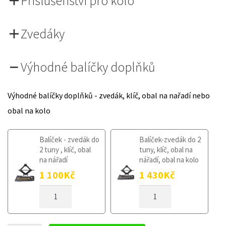
Příslušenství pro kolo
Zvedáky
Výhodné balíčky doplňků
Výhodné balíčky doplňků - zvedák, klíč, obal na nařadí nebo
obal na kolo
Balíček - zvedák do
Balíček-zvedák do 2
2 tuny , klíč, obal
tuny, klíč, obal na
na nářadí
nářadí, obal na kolo
1 100
Kč
1 430
Kč
DOJEZDOVÉ
DOJEZDOVÉ
KOLO
KOLO
MINI
MINI
COUNTRYMAN
COUNTRYMAN