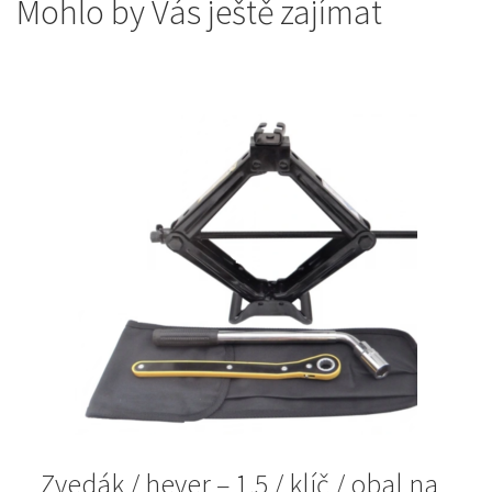
Mohlo by Vás ještě zajímat
Zvedák / hever – 1,5 / klíč / obal na