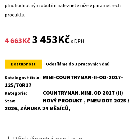
plnohodnotným obutím naleznete níže v parametrech
produktu.
Original
Current
3 453
Kč
4 663
Kč
s DPH
price
price
was:
is:
Dostupnost
Odesíláme do 3 pracovních dnů
4
3
MINI-COUNTRYMAN-II-OD-2017-
Katalogové číslo:
125/70R17
663Kč.
453Kč.
COUNTRYMAN
MINI
OD 2017 (II)
Kategorie:
,
,
NOVÝ PRODUKT , PNEU DOT 2025 /
Stav:
2026, ZÁRUKA 24 MĚSÍCŮ,