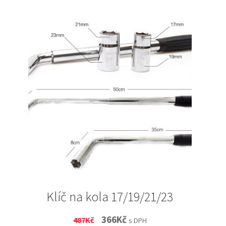
Klíč na kola 17/19/21/23
Original
Current
366
Kč
487
Kč
s DPH