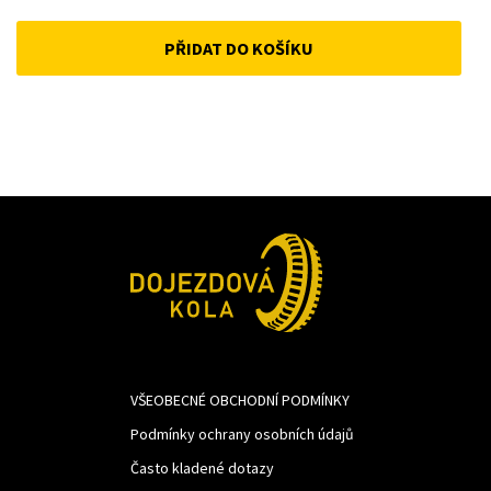
price
price
PŘIDAT DO KOŠÍKU
was:
is:
487Kč.
366Kč.
VŠEOBECNÉ OBCHODNÍ PODMÍNKY
Podmínky ochrany osobních údajů
Často kladené dotazy