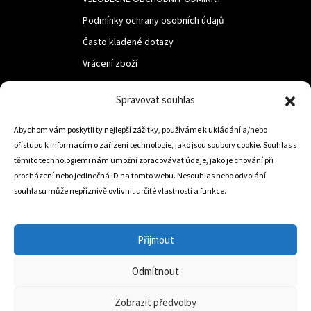
Podmínky ochrany osobních údajů
Často kladené dotazy
Vrácení zboží
Spravovat souhlas
LUF s.r.o.
Nám. M.R.Štefanika 518,
Abychom vám poskytli ty nejlepší zážitky, používáme k ukládání a/nebo
přístupu k informacím o zařízení technologie, jako jsou soubory cookie. Souhlas s
Trstená 02801
těmito technologiemi nám umožní zpracovávat údaje, jako je chování při
procházení nebo jedinečná ID na tomto webu. Nesouhlas nebo odvolání
souhlasu může nepříznivě ovlivnit určité vlastnosti a funkce.
+421 905 806 234
info@dojezdovakola.com
Přijmout
Odmítnout
Slovenský Eshop
0
Zobrazit předvolby