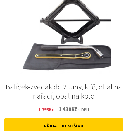
Balíček-zvedák do 2 tuny, klíč, obal na
nářadí, obal na kolo
Original
Current
1 430
Kč
1 793
Kč
s DPH
price
price
PŘIDAT DO KOŠÍKU
was:
is: