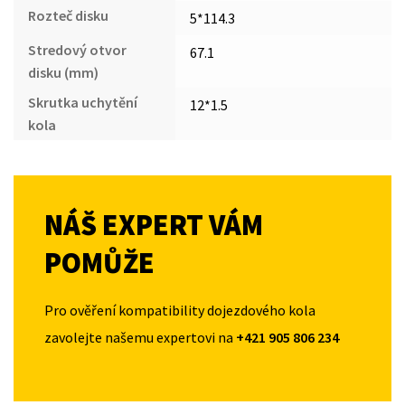
Rozteč disku
5*114.3
Stredový otvor
67.1
disku (mm)
Skrutka uchytění
12*1.5
kola
NÁŠ EXPERT VÁM
POMŮŽE
Pro ověření kompatibility dojezdového kola
zavolejte našemu expertovi na
+421 905 806 234