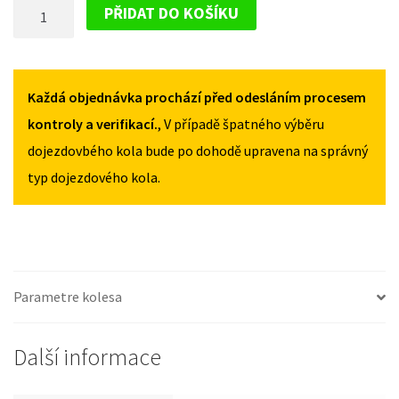
DOJEZDOVÉ
2003-
2003-
PŘIDAT DO KOŠÍKU
2011
2011
KOLO
135/80R16
135/80R16
MITSUBISHI
MNOŽSTVÍ
MNOŽSTVÍ
GRANDIS
2003-
Každá objednávka prochází před odesláním procesem
2011
kontroly a verifikací.
, V případě špatného výběru
135/80R16
dojezdovbého kola bude po dohodě upravena na správný
MNOŽSTVÍ
typ dojezdového kola.
Parametre kolesa
Další informace