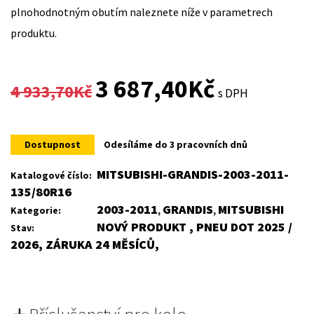
plnohodnotným obutím naleznete níže v parametrech
produktu.
Original
Current
3 687,40
Kč
4 933,70
Kč
s DPH
price
price
was:
is:
Dostupnost
Odesíláme do 3 pracovních dnů
4
3
MITSUBISHI-GRANDIS-2003-2011-
Katalogové číslo:
135/80R16
933,70Kč.
687,40Kč.
2003-2011
GRANDIS
MITSUBISHI
Kategorie:
,
,
NOVÝ PRODUKT , PNEU DOT 2025 /
Stav:
2026, ZÁRUKA 24 MĚSÍCŮ,