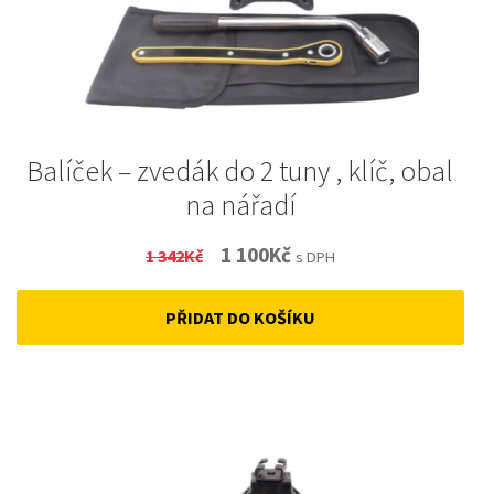
Balíček – zvedák do 2 tuny , klíč, obal
na nářadí
Original
Current
1 100
Kč
1 342
Kč
s DPH
price
price
PŘIDAT DO KOŠÍKU
was:
is:
1
1
342Kč.
100Kč.