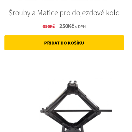
Šrouby a Matice pro dojezdové kolo
Original
Current
250
Kč
310
Kč
s DPH
price
price
PŘIDAT DO KOŠÍKU
was:
is:
310Kč.
250Kč.