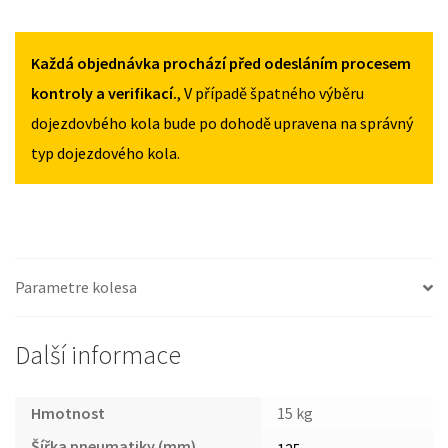
125/70R16
125/70R16
MITSUBISHI
MNOŽSTVÍ
MNOŽSTVÍ
LANCER
OD
Každá objednávka prochází před odesláním procesem
2008
kontroly a verifikací.
, V případě špatného výběru
125/70R16
dojezdovbého kola bude po dohodě upravena na správný
MNOŽSTVÍ
typ dojezdového kola.
Parametre kolesa
Další informace
Hmotnost
15 kg
Šířka pneumatiky (mm)