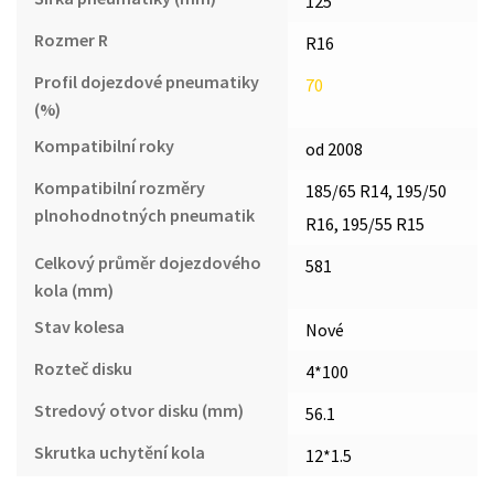
125
Rozmer R
R16
Profil dojezdové pneumatiky
70
(%)
Kompatibilní roky
od 2008
Kompatibilní rozměry
185/65 R14, 195/50
plnohodnotných pneumatik
R16, 195/55 R15
Celkový průměr dojezdového
581
kola (mm)
Stav kolesa
Nové
Rozteč disku
4*100
Stredový otvor disku (mm)
56.1
Skrutka uchytění kola
12*1.5