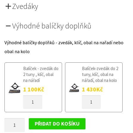
Zvedáky
Výhodné balíčky doplňků
Výhodné balíčky doplňků - zvedák, klíč, obal na nařadí nebo
obal na kolo
Balíček - zvedák do
Balíček-zvedák do 2
2 tuny , klíč, obal
tuny, klíč, obal na
na nářadí
nářadí, obal na kolo
1 100
Kč
1 430
Kč
DOJEZDOVÉ
DOJEZDOVÉ
KOLO
KOLO
MITSUBISHI
MITSUBISHI
LANCER
LANCER
DOJEZDOVÉ
OD
OD
PŘIDAT DO KOŠÍKU
2008
2008
KOLO