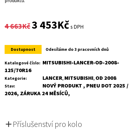
produktu.
Original
Current
3 453
Kč
4 663
Kč
s DPH
price
price
was:
is:
Dostupnost
Odesíláme do 3 pracovních dnů
4
3
MITSUBISHI-LANCER-OD-2008-
Katalogové číslo:
125/70R16
663Kč.
453Kč.
LANCER
MITSUBISHI
OD 2008
Kategorie:
,
,
NOVÝ PRODUKT , PNEU DOT 2025 /
Stav:
2026, ZÁRUKA 24 MĚSÍCŮ,
Příslušenství pro kolo