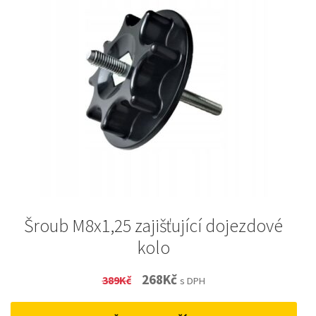
Šroub M8x1,25 zajišťující dojezdové
kolo
Original
Current
268
Kč
389
Kč
s DPH
price
price