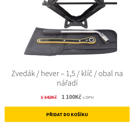
Zvedák / hever – 1,5 / klíč / obal na
nářadí
Original
Current
1 100
Kč
1 342
Kč
s DPH
price
price
PŘIDAT DO KOŠÍKU
was:
is:
1
1
342Kč.
100Kč.