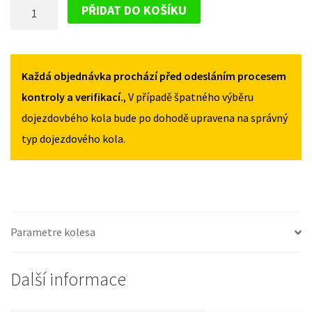
DOJEZDOVÉ
I
I
PŘIDAT DO KOŠÍKU
+
+
KOLO
FL
FL
NISSAN
OD
OD
JUKE
2010
2010
I
Každá objednávka prochází před odesláním procesem
135/80R17
135/80R17
MNOŽSTVÍ
MNOŽSTVÍ
+
kontroly a verifikací.
, V případě špatného výběru
FL
dojezdovbého kola bude po dohodě upravena na správný
OD
typ dojezdového kola.
2010
135/80R17
MNOŽSTVÍ
Parametre kolesa
Další informace