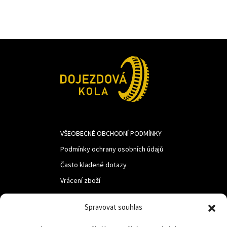
342Kč.
100Kč.
VŠEOBECNÉ OBCHODNÍ PODMÍNKY
Podmínky ochrany osobních údajů
Často kladené dotazy
Vrácení zboží
Spravovat souhlas
LUF s.r.o.