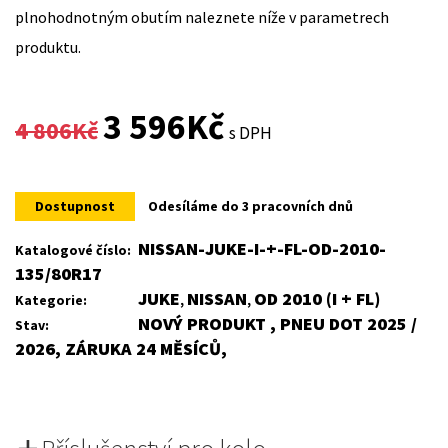
plnohodnotným obutím naleznete níže v parametrech
produktu.
Original
Current
3 596
Kč
4 806
Kč
s DPH
price
price
was:
is:
Dostupnost
Odesíláme do 3 pracovních dnů
4
3
NISSAN-JUKE-I-+-FL-OD-2010-
Katalogové číslo:
135/80R17
806Kč.
596Kč.
JUKE
NISSAN
OD 2010 (I + FL)
Kategorie:
,
,
NOVÝ PRODUKT , PNEU DOT 2025 /
Stav:
2026, ZÁRUKA 24 MĚSÍCŮ,