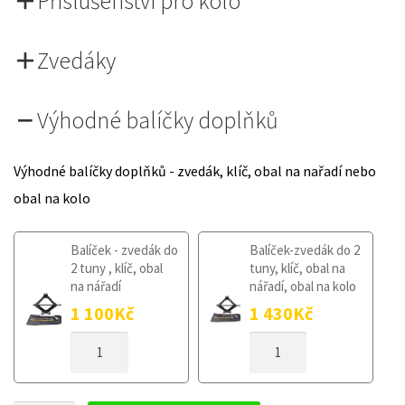
Příslušenství pro kolo
Zvedáky
Výhodné balíčky doplňků
Výhodné balíčky doplňků - zvedák, klíč, obal na nařadí nebo
obal na kolo
Balíček - zvedák do
Balíček-zvedák do 2
2 tuny , klíč, obal
tuny, klíč, obal na
na nářadí
nářadí, obal na kolo
1 100
Kč
1 430
Kč
DOJEZDOVÉ
DOJEZDOVÉ
KOLO
KOLO
NISSAN
NISSAN
JUKE
JUKE