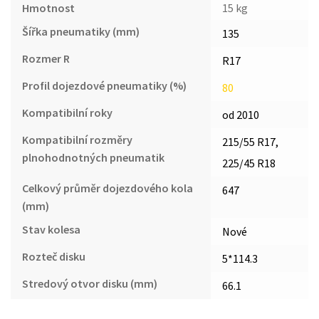
Hmotnost
15 kg
Šířka pneumatiky (mm)
135
Rozmer R
R17
Profil dojezdové pneumatiky (%)
80
Kompatibilní roky
od 2010
Kompatibilní rozměry
215/55 R17,
plnohodnotných pneumatik
225/45 R18
Celkový průměr dojezdového kola
647
(mm)
Stav kolesa
Nové
Rozteč disku
5*114.3
Stredový otvor disku (mm)
66.1