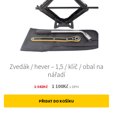
Zvedák / hever – 1,5 / klíč / obal na
nářadí
Original
Current
1 100
Kč
1 342
Kč
s DPH
price
price
PŘIDAT DO KOŠÍKU
was:
is:
1
1