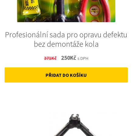
Profesionální sada pro opravu defektu
bez demontáže kola
Original
Current
250
Kč
371
Kč
s DPH
price
price
PŘIDAT DO KOŠÍKU
was:
is:
371Kč.
250Kč.