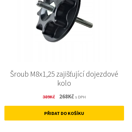
Šroub M8x1,25 zajišťující dojezdové
kolo
Original
Current
268
Kč
389
Kč
s DPH
price
price
PŘIDAT DO KOŠÍKU
was:
is:
389Kč.
268Kč.