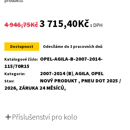
produktu.
Original
Current
3 715,40
Kč
4 946,75
Kč
s DPH
price
price
was:
is:
Dostupnost
Odesíláme do 3 pracovních dnů
4
3
OPEL-AGILA-B-2007-2014-
Katalogové číslo:
115/70R15
946,75Kč.
715,40Kč.
2007-2014 (B)
AGILA
OPEL
Kategorie:
,
,
NOVÝ PRODUKT , PNEU DOT 2025 /
Stav:
2026, ZÁRUKA 24 MĚSÍCŮ,
Příslušenství pro kolo