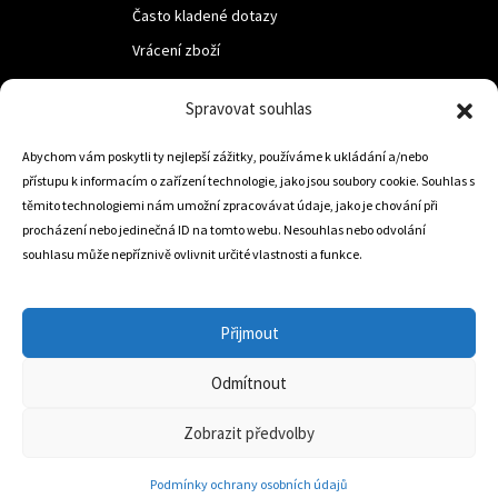
Často kladené dotazy
Vrácení zboží
Spravovat souhlas
LUF s.r.o.
Nám. M.R.Štefanika 518,
Abychom vám poskytli ty nejlepší zážitky, používáme k ukládání a/nebo
přístupu k informacím o zařízení technologie, jako jsou soubory cookie. Souhlas s
Trstená 02801
těmito technologiemi nám umožní zpracovávat údaje, jako je chování při
procházení nebo jedinečná ID na tomto webu. Nesouhlas nebo odvolání
souhlasu může nepříznivě ovlivnit určité vlastnosti a funkce.
+421 905 806 234
info@dojezdovakola.com
Přijmout
Odmítnout
Slovenský Eshop
0
Zobrazit předvolby
Podmínky ochrany osobních údajů