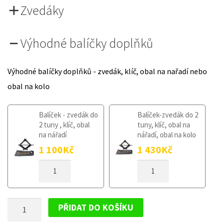
Zvedáky
Výhodné balíčky doplňků
Výhodné balíčky doplňků - zvedák, klíč, obal na nařadí nebo
obal na kolo
Balíček - zvedák do
Balíček-zvedák do 2
2 tuny , klíč, obal
tuny, klíč, obal na
na nářadí
nářadí, obal na kolo
1 100
Kč
1 430
Kč
DOJEZDOVÉ
DOJEZDOVÉ
KOLO
KOLO
OPEL
OPEL
AGILA
AGILA
DOJEZDOVÉ
B
B
PŘIDAT DO KOŠÍKU
2007-
2007-
KOLO