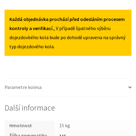
2014
2014
OPEL
115/70R15
115/70R15
AGILA
MNOŽSTVÍ
MNOŽSTVÍ
B
Každá objednávka prochází před odesláním procesem
2007-
kontroly a verifikací.
, V případě špatného výběru
2014
dojezdovbého kola bude po dohodě upravena na správný
115/70R15
typ dojezdového kola.
MNOŽSTVÍ
Parametre kolesa
Další informace
Hmotnost
15 kg
Šířka pneumatiky