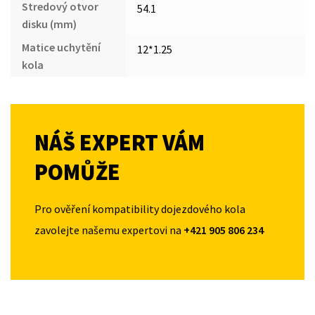
Stredový otvor
54.1
disku (mm)
Matice uchytění
12*1.25
kola
NÁŠ EXPERT VÁM
POMŮŽE
Pro ověření kompatibility dojezdového kola
zavolejte našemu expertovi na
+421 905 806 234