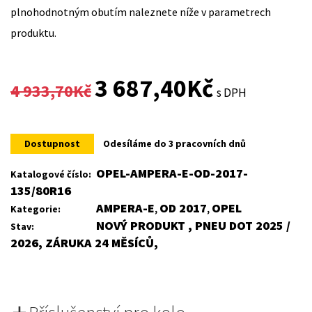
plnohodnotným obutím naleznete níže v parametrech
produktu.
Original
Current
3 687,40
Kč
4 933,70
Kč
s DPH
price
price
was:
is:
Dostupnost
Odesíláme do 3 pracovních dnů
4
3
OPEL-AMPERA-E-OD-2017-
Katalogové číslo:
135/80R16
933,70Kč.
687,40Kč.
AMPERA-E
OD 2017
OPEL
Kategorie:
,
,
NOVÝ PRODUKT , PNEU DOT 2025 /
Stav:
2026, ZÁRUKA 24 MĚSÍCŮ,