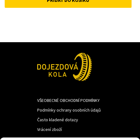
was:
is:
1
1
793Kč.
430Kč.
VŠEOBECNÉ OBCHODNÍ PODMÍNKY
Podmínky ochrany osobních údajů
Často kladené dotazy
Vrácení zboží