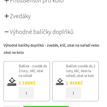
Příslušenství pro kolo
Zvedáky
Výhodné balíčky doplňků
Výhodné balíčky doplňků - zvedák, klíč, obal na nařadí nebo
obal na kolo
Balíček - zvedák do
Balíček-zvedák do 2
2 tuny , klíč, obal
tuny, klíč, obal na
na nářadí
nářadí, obal na kolo
1 100
Kč
1 430
Kč
DOJEZDOVÉ
DOJEZDOVÉ
KOLO
KOLO
OPEL
OPEL
AMPERA-
AMPERA-