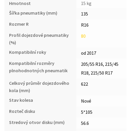
Hmotnost
15 kg
Šířka pneumatiky (mm)
135
Rozmer R
R16
Profil dojezdové pneumatiky
80
(%)
Kompatibilní roky
od 2017
Kompatibilní rozměry
205/55 R16, 215/45
plnohodnotných pneumatik
R18, 215/50 R17
Celkový průměr dojezdového
622
kola (mm)
Stav kolesa
Nové
Rozteč disku
5*105
Stredový otvor disku (mm)
56.6