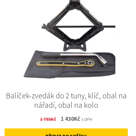
Balíček-zvedák do 2 tuny, klíč, obal na
nářadí, obal na kolo
Original
Current
1 430
Kč
1 793
Kč
s DPH
price
price
PŘIDAT DO KOŠÍKU