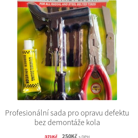
Profesionální sada pro opravu defektu
bez demontáže kola
Original
Current
250
Kč
371
Kč
s DPH