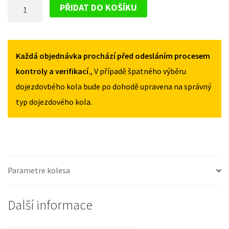
DOJEZDOVÉ
E
E
PŘIDAT DO KOŠÍKU
OD
OD
KOLO
2017
2017
OPEL
135/80R16
135/80R16
AMPERA-
MNOŽSTVÍ
MNOŽSTVÍ
E
Každá objednávka prochází před odesláním procesem
OD
kontroly a verifikací.
, V případě špatného výběru
2017
dojezdovbého kola bude po dohodě upravena na správný
135/80R16
typ dojezdového kola.
MNOŽSTVÍ
Parametre kolesa
Další informace