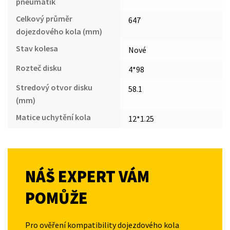
pneumatik
Celkový průměr
647
dojezdového kola (mm)
Stav kolesa
Nové
Rozteč disku
4*98
Stredový otvor disku
58.1
(mm)
Matice uchytění kola
12*1.25
NÁŠ EXPERT VÁM
POMŮŽE
Pro ověření kompatibility dojezdového kola