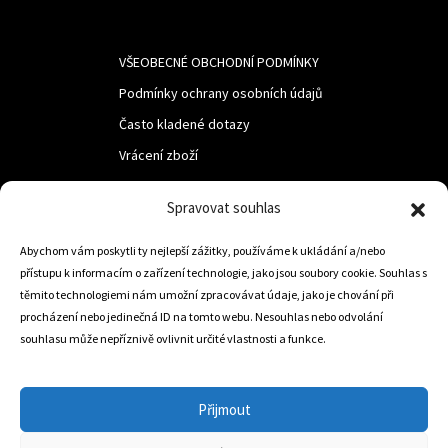
VŠEOBECNÉ OBCHODNÍ PODMÍNKY
Podmínky ochrany osobních údajů
Často kladené dotazy
Vrácení zboží
Spravovat souhlas
LUF s.r.o.
Abychom vám poskytli ty nejlepší zážitky, používáme k ukládání a/nebo
Nám. M.R.Štefanika 518,
přístupu k informacím o zařízení technologie, jako jsou soubory cookie. Souhlas s
Trstená 02801
těmito technologiemi nám umožní zpracovávat údaje, jako je chování při
procházení nebo jedinečná ID na tomto webu. Nesouhlas nebo odvolání
souhlasu může nepříznivě ovlivnit určité vlastnosti a funkce.
+421 905 806 234
info@dojezdovakola.com
Přijmout