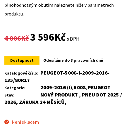
plnohodnotným obutím naleznete níže v parametrech
produktu.
Original
Current
3 596
Kč
4 806
Kč
s DPH
price
price
was:
is:
Dostupnost
Odesíláme do 3 pracovních dnů
4
3
PEUGEOT-5008-I-2009-2016-
Katalogové číslo:
135/80R17
806Kč.
596Kč.
2009-2016 (I)
5008
PEUGEOT
Kategorie:
,
,
NOVÝ PRODUKT , PNEU DOT 2025 /
Stav:
2026, ZÁRUKA 24 MĚSÍCŮ,
Není skladem