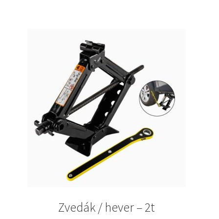
543Kč.
422Kč.
Zvedák / hever – 2t