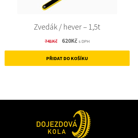
Zvedák / hever – 1,5t
Original
Current
620
Kč
741
Kč
s DPH
price
price
PŘIDAT DO KOŠÍKU
was:
is:
741Kč.
620Kč.