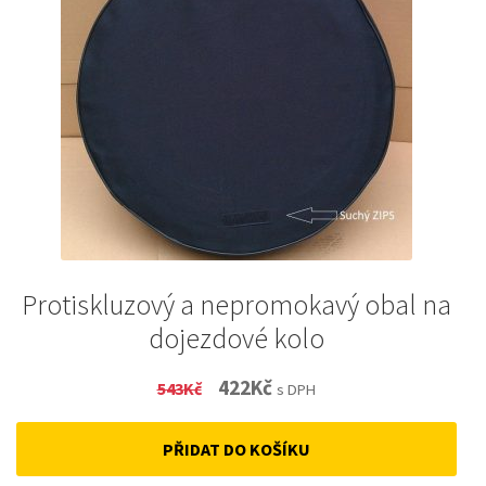
Protiskluzový a nepromokavý obal na
dojezdové kolo
Original
Current
422
Kč
543
Kč
s DPH
price
price
PŘIDAT DO KOŠÍKU
was:
is: