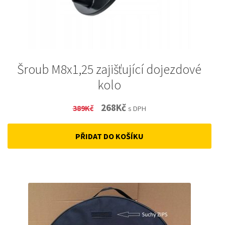
Šroub M8x1,25 zajišťující dojezdové
kolo
Original
Current
268
Kč
389
Kč
s DPH
price
price
PŘIDAT DO KOŠÍKU
was:
is:
389Kč.
268Kč.