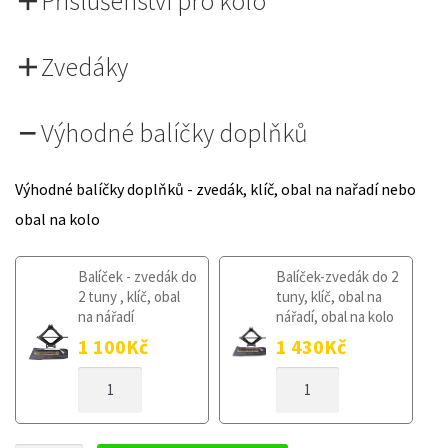
Příslušenství pro kolo
Zvedáky
Výhodné balíčky doplňků
Výhodné balíčky doplňků - zvedák, klíč, obal na nařadí nebo
obal na kolo
Balíček - zvedák do
Balíček-zvedák do 2
2 tuny , klíč, obal
tuny, klíč, obal na
na nářadí
nářadí, obal na kolo
1 100
Kč
1 430
Kč
DOJEZDOVÉ
DOJEZDOVÉ
KOLO
KOLO
SEAT
SEAT
CORDOBA
CORDOBA