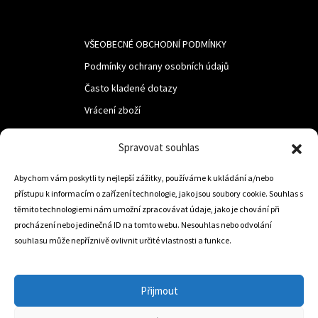
VŠEOBECNÉ OBCHODNÍ PODMÍNKY
Podmínky ochrany osobních údajů
Často kladené dotazy
Vrácení zboží
Spravovat souhlas
LUF s.r.o.
Nám. M.R.Štefanika 518,
Abychom vám poskytli ty nejlepší zážitky, používáme k ukládání a/nebo
přístupu k informacím o zařízení technologie, jako jsou soubory cookie. Souhlas s
Trstená 02801
těmito technologiemi nám umožní zpracovávat údaje, jako je chování při
procházení nebo jedinečná ID na tomto webu. Nesouhlas nebo odvolání
souhlasu může nepříznivě ovlivnit určité vlastnosti a funkce.
+421 905 806 234
info@dojezdovakola.com
Přijmout