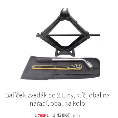
Balíček-zvedák do 2 tuny, klíč, obal na
nářadí, obal na kolo
Original
Current
1 430
Kč
1 793
Kč
s DPH