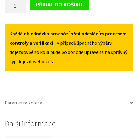
DOJEZDOVÉ
III
III
PŘIDAT DO KOŠÍKU
2002-
2002-
KOLO
2008
2008
SEAT
125/70R16
125/70R16
CORDOBA
MNOŽSTVÍ
MNOŽSTVÍ
III
Každá objednávka prochází před odesláním procesem
2002-
kontroly a verifikací.
, V případě špatného výběru
2008
dojezdovbého kola bude po dohodě upravena na správný
125/70R16
typ dojezdového kola.
MNOŽSTVÍ
Parametre kolesa
Další informace