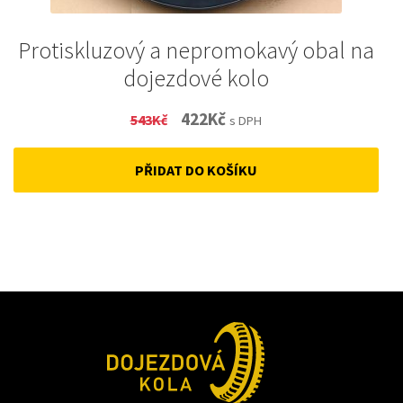
Protiskluzový a nepromokavý obal na
dojezdové kolo
Original
Current
422
Kč
543
Kč
s DPH
price
price
PŘIDAT DO KOŠÍKU
was:
is:
543Kč.
422Kč.