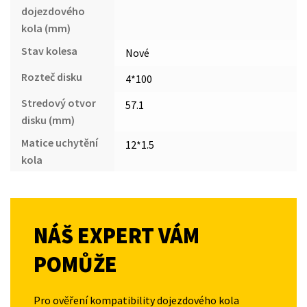
dojezdového
kola (mm)
Stav kolesa
Nové
Rozteč disku
4*100
Stredový otvor
57.1
disku (mm)
Matice uchytění
12*1.5
kola
NÁŠ EXPERT VÁM
POMŮŽE
Pro ověření kompatibility dojezdového kola