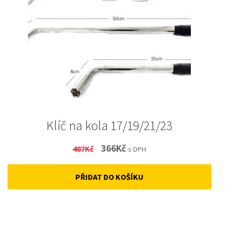
Klíč na kola 17/19/21/23
Original
Current
366
Kč
487
Kč
s DPH
price
price
PŘIDAT DO KOŠÍKU
was:
is:
487Kč.
366Kč.