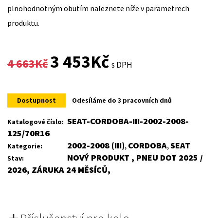
plnohodnotným obutím naleznete níže v parametrech
produktu.
Original
Current
3 453
Kč
4 663
Kč
s DPH
price
price
was:
is:
Dostupnost
Odesíláme do 3 pracovních dnů
4
3
SEAT-CORDOBA-III-2002-2008-
Katalogové číslo:
125/70R16
663Kč.
453Kč.
2002-2008 (III)
CORDOBA
SEAT
Kategorie:
,
,
NOVÝ PRODUKT , PNEU DOT 2025 /
Stav:
2026, ZÁRUKA 24 MĚSÍCŮ,