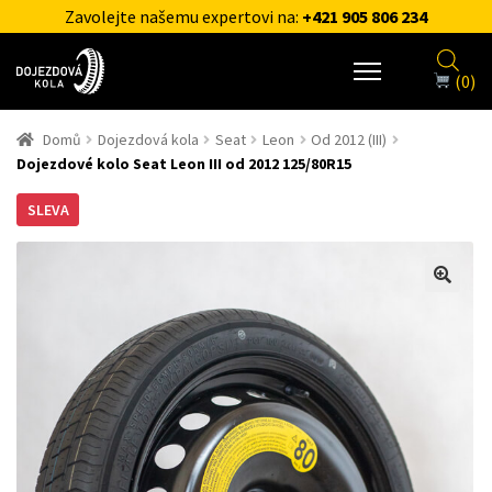
Zavolejte našemu expertovi na:
+421 905 806 234
(0)
Domů
Dojezdová kola
Seat
Leon
Od 2012 (III)
Dojezdové kolo Seat Leon III od 2012 125/80R15
SLEVA