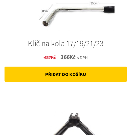
Klíč na kola 17/19/21/23
Original
Current
366
Kč
487
Kč
s DPH
price
price
PŘIDAT DO KOŠÍKU
was:
is:
487Kč.
366Kč.