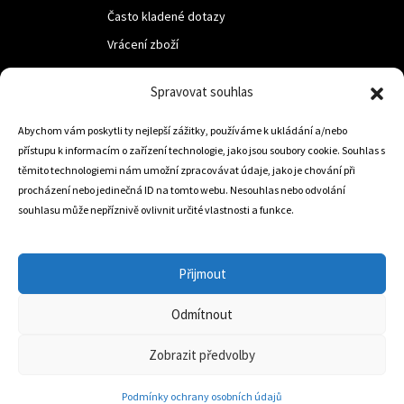
Často kladené dotazy
Vrácení zboží
Spravovat souhlas
LUF s.r.o.
Abychom vám poskytli ty nejlepší zážitky, používáme k ukládání a/nebo
Nám. M.R.Štefanika 518,
přístupu k informacím o zařízení technologie, jako jsou soubory cookie. Souhlas s
Trstená 02801
těmito technologiemi nám umožní zpracovávat údaje, jako je chování při
procházení nebo jedinečná ID na tomto webu. Nesouhlas nebo odvolání
souhlasu může nepříznivě ovlivnit určité vlastnosti a funkce.
+421 905 806 234
info@dojezdovakola.com
Přijmout
Odmítnout
Slovenský Eshop
0
Zobrazit předvolby
Podmínky ochrany osobních údajů