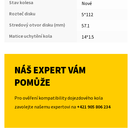
Stav kolesa
Nové
Rozteč disku
5*112
Stredový otvor disku (mm)
57.1
Matice uchytění kola
14*1.5
NÁŠ EXPERT VÁM
POMŮŽE
Pro ověření kompatibility dojezdového kola
zavolejte našemu expertovi na
+421 905 806 234