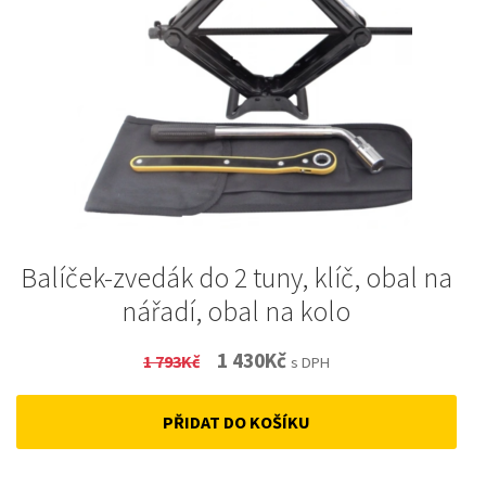
Balíček-zvedák do 2 tuny, klíč, obal na
nářadí, obal na kolo
Original
Current
1 430
Kč
1 793
Kč
s DPH
price
price
PŘIDAT DO KOŠÍKU
was:
is:
1
1