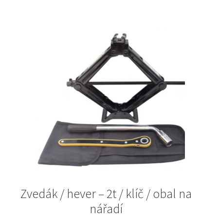
793Kč.
430Kč.
Zvedák / hever – 2t / klíč / obal na
nářadí