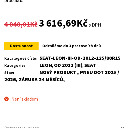
produktu.
Original
Current
3 616,69
Kč
4 848,01
Kč
s DPH
price
price
was:
is:
Dostupnost
Odesíláme do 3 pracovních dnů
4
3
SEAT-LEON-III-OD-2012-125/80R15
Katalogové číslo:
LEON
OD 2012 (III)
SEAT
Kategorie:
,
,
848,01Kč.
616,69Kč.
NOVÝ PRODUKT , PNEU DOT 2025 /
Stav:
2026, ZÁRUKA 24 MĚSÍCŮ,
Není skladem
Parametre kolesa