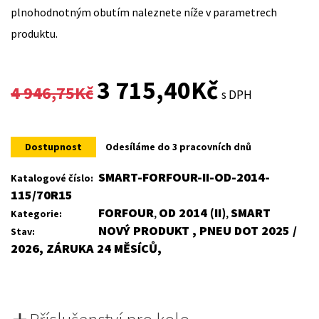
plnohodnotným obutím naleznete níže v parametrech
produktu.
Original
Current
3 715,40
Kč
4 946,75
Kč
s DPH
price
price
was:
is:
Dostupnost
Odesíláme do 3 pracovních dnů
4
3
SMART-FORFOUR-II-OD-2014-
Katalogové číslo:
115/70R15
946,75Kč.
715,40Kč.
FORFOUR
OD 2014 (II)
SMART
Kategorie:
,
,
NOVÝ PRODUKT , PNEU DOT 2025 /
Stav:
2026, ZÁRUKA 24 MĚSÍCŮ,