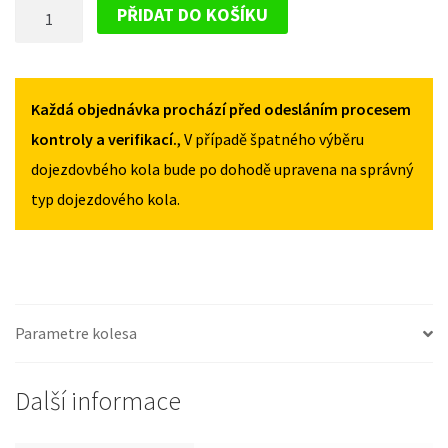
DOJEZDOVÉ
II
II
PŘIDAT DO KOŠÍKU
OD
OD
KOLO
2014
2014
SMART
115/70R15
115/70R15
FORFOUR
MNOŽSTVÍ
MNOŽSTVÍ
II
Každá objednávka prochází před odesláním procesem
OD
kontroly a verifikací.
, V případě špatného výběru
2014
dojezdovbého kola bude po dohodě upravena na správný
115/70R15
typ dojezdového kola.
MNOŽSTVÍ
Parametre kolesa
Další informace