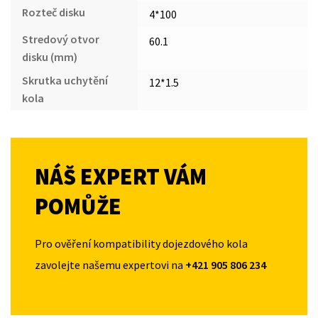
Rozteč disku
4*100
Stredový otvor
60.1
disku (mm)
Skrutka uchytění
12*1.5
kola
NÁŠ EXPERT VÁM
POMŮŽE
Pro ověření kompatibility dojezdového kola
zavolejte našemu expertovi na
+421 905 806 234