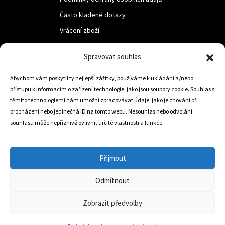
Často kladené dotazy
Vrácení zboží
Spravovat souhlas
LUF s.r.o.
Nám. M.R.Štefanika 518,
Abychom vám poskytli ty nejlepší zážitky, používáme k ukládání a/nebo
přístupu k informacím o zařízení technologie, jako jsou soubory cookie. Souhlas s
Trstená 02801
těmito technologiemi nám umožní zpracovávat údaje, jako je chování při
procházení nebo jedinečná ID na tomto webu. Nesouhlas nebo odvolání
souhlasu může nepříznivě ovlivnit určité vlastnosti a funkce.
+421 905 806 234
info@dojezdovakola.com
Přijmout
Odmítnout
Slovenský Eshop
0
Zobrazit předvolby