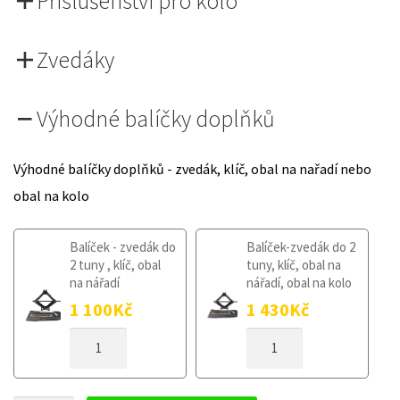
Příslušenství pro kolo
Zvedáky
Výhodné balíčky doplňků
Výhodné balíčky doplňků - zvedák, klíč, obal na nařadí nebo
obal na kolo
Balíček - zvedák do
Balíček-zvedák do 2
2 tuny , klíč, obal
tuny, klíč, obal na
na nářadí
nářadí, obal na kolo
1 100
Kč
1 430
Kč
DOJEZDOVÉ
DOJEZDOVÉ
KOLO
KOLO
SMART
SMART
FORFOUR
FORFOUR