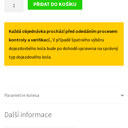
DOJEZDOVÉ
V
V
PŘIDAT DO KOŠÍKU
OD
OD
KOLO
2017
2017
SUBARU
125/70R17
125/70R17
IMPREZA
MNOŽSTVÍ
MNOŽSTVÍ
V
Každá objednávka prochází před odesláním procesem
OD
kontroly a verifikací.
, V případě špatného výběru
2017
dojezdovbého kola bude po dohodě upravena na správný
125/70R17
typ dojezdového kola.
MNOŽSTVÍ
Parametre kolesa
Další informace