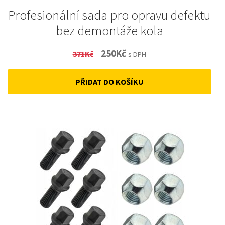
Profesionální sada pro opravu defektu
bez demontáže kola
Original
Current
250
Kč
371
Kč
s DPH
price
price
PŘIDAT DO KOŠÍKU
was:
is:
371Kč.
250Kč.