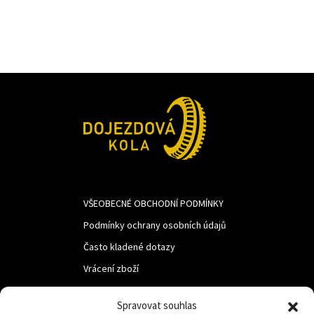
1
1
342Kč.
100Kč.
VŠEOBECNÉ OBCHODNÍ PODMÍNKY
Podmínky ochrany osobních údajů
Často kladené dotazy
Vrácení zboží
Spravovat souhlas
LUF s.r.o.