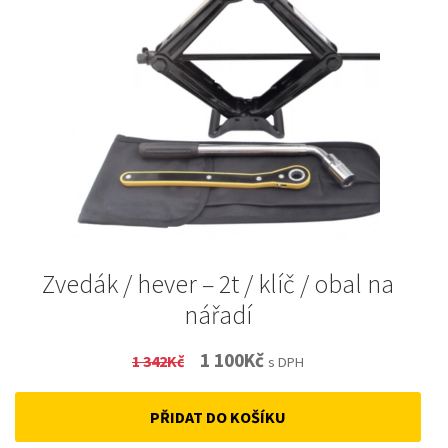
Zvedák / hever – 2t / klíč / obal na
nářadí
Original
Current
1 100
Kč
1 342
Kč
s DPH
price
price
PŘIDAT DO KOŠÍKU
was:
is: