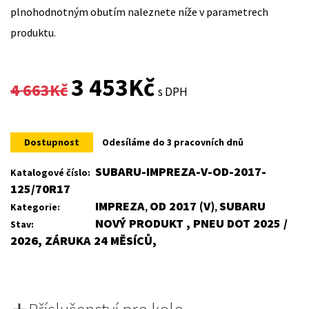
plnohodnotným obutím naleznete níže v parametrech
produktu.
Original
Current
3 453
Kč
4 663
Kč
s DPH
price
price
was:
is:
Dostupnost
Odesíláme do 3 pracovních dnů
4
3
SUBARU-IMPREZA-V-OD-2017-
Katalogové číslo:
125/70R17
663Kč.
453Kč.
IMPREZA
OD 2017 (V)
SUBARU
Kategorie:
,
,
NOVÝ PRODUKT , PNEU DOT 2025 /
Stav:
2026, ZÁRUKA 24 MĚSÍCŮ,