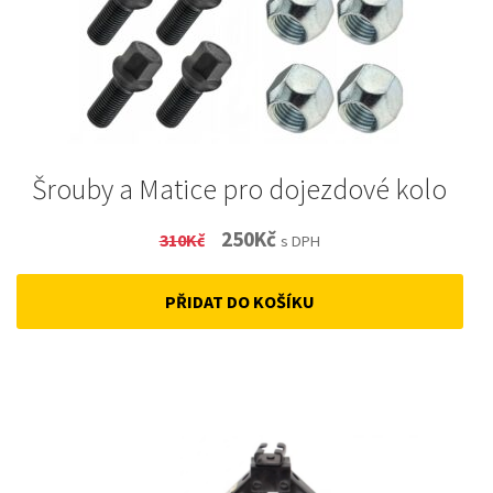
Šrouby a Matice pro dojezdové kolo
Original
Current
250
Kč
310
Kč
s DPH
price
price
PŘIDAT DO KOŠÍKU
was:
is:
310Kč.
250Kč.