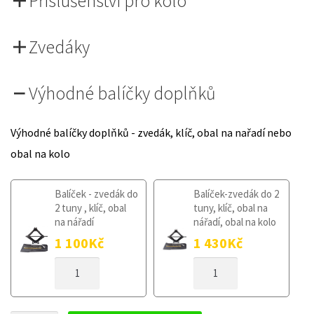
Příslušenství pro kolo
Zvedáky
Výhodné balíčky doplňků
Výhodné balíčky doplňků - zvedák, klíč, obal na nařadí nebo
obal na kolo
Balíček - zvedák do
Balíček-zvedák do 2
2 tuny , klíč, obal
tuny, klíč, obal na
na nářadí
nářadí, obal na kolo
1 100
Kč
1 430
Kč
DOJEZDOVÉ
DOJEZDOVÉ
KOLO
KOLO
SUBARU
SUBARU
IMPREZA
IMPREZA