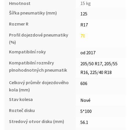
Hmotnost
15 kg
Šířka pneumatiky (mm)
125
Rozmer R
R17
Profil dojezdové pneumatiky
70
(%)
Kompatibilní roky
od 2017
Kompatibilní rozměry
205/50 R17, 205/55
plnohodnotných pneumatik
R16, 225/40 R18
Celkový průměr dojezdového
606
kola (mm)
Stav kolesa
Nové
Rozteč disku
5*100
Stredový otvor disku (mm)
56.1