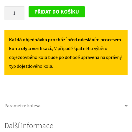
GRAND
GRAND
DOJEZDOVÉ
VITARA
VITARA
PŘIDAT DO KOŠÍKU
II
II
KOLO
2005-
2005-
SUZUKI
2014
2014
GRAND
155/90R16
155/90R16
VITARA
Každá objednávka prochází před odesláním procesem
MNOŽSTVÍ
MNOŽSTVÍ
II
kontroly a verifikací.
, V případě špatného výběru
2005-
dojezdovbého kola bude po dohodě upravena na správný
2014
typ dojezdového kola.
155/90R16
MNOŽSTVÍ
Parametre kolesa
Další informace