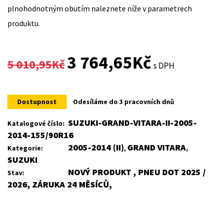
plnohodnotným obutím naleznete níže v parametrech
produktu.
Original
Current
3 764,65
Kč
5 010,95
Kč
s DPH
price
price
was:
is:
Dostupnost
Odesíláme do 3 pracovních dnů
5
3
SUZUKI-GRAND-VITARA-II-2005-
Katalogové číslo:
2014-155/90R16
010,95Kč.
764,65Kč.
2005-2014 (II)
GRAND VITARA
Kategorie:
,
,
SUZUKI
NOVÝ PRODUKT , PNEU DOT 2025 /
Stav:
2026, ZÁRUKA 24 MĚSÍCŮ,