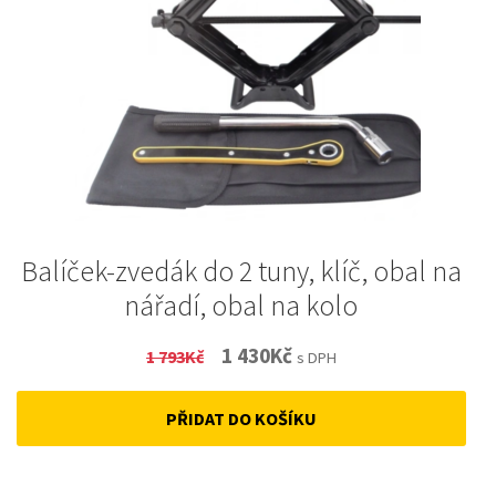
Balíček-zvedák do 2 tuny, klíč, obal na
nářadí, obal na kolo
Original
Current
1 430
Kč
1 793
Kč
s DPH
price
price
PŘIDAT DO KOŠÍKU
was:
is:
1
1
793Kč.
430Kč.