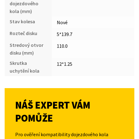
dojezdového
kola (mm)
Stav kolesa
Nové
Rozteč disku
5*139.7
Stredový otvor
110.0
disku (mm)
Skrutka
12*1.25
uchytění kola
NÁŠ EXPERT VÁM
POMŮŽE
Pro ověření kompatibility dojezdového kola