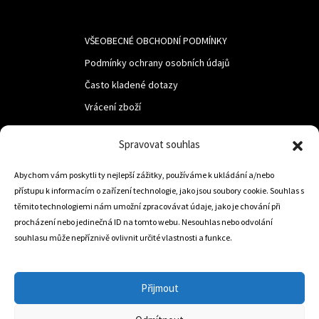
VŠEOBECNÉ OBCHODNÍ PODMÍNKY
Podmínky ochrany osobních údajů
Často kladené dotazy
Vrácení zboží
Spravovat souhlas
LUF s.r.o.
Nám. M.R.Štefanika 518,
Abychom vám poskytli ty nejlepší zážitky, používáme k ukládání a/nebo
přístupu k informacím o zařízení technologie, jako jsou soubory cookie. Souhlas s
Trstená 02801
těmito technologiemi nám umožní zpracovávat údaje, jako je chování při
procházení nebo jedinečná ID na tomto webu. Nesouhlas nebo odvolání
souhlasu může nepříznivě ovlivnit určité vlastnosti a funkce.
+421 905 806 234
info@dojezdovakola.com
Přijmout