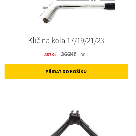
Klíč na kola 17/19/21/23
Original
Current
366
Kč
487
Kč
s DPH
price
price
PŘIDAT DO KOŠÍKU
was:
is:
487Kč.
366Kč.