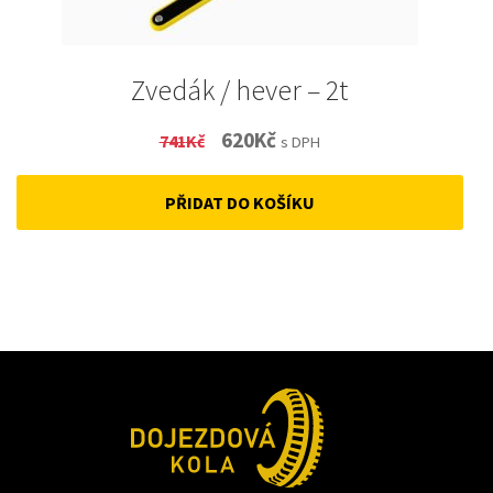
Zvedák / hever – 2t
Original
Current
620
Kč
741
Kč
s DPH
price
price
PŘIDAT DO KOŠÍKU
was:
is:
741Kč.
620Kč.