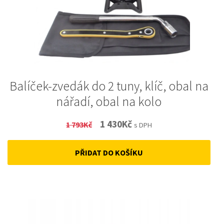
Balíček-zvedák do 2 tuny, klíč, obal na
nářadí, obal na kolo
Original
Current
1 430
Kč
1 793
Kč
s DPH
price
price
PŘIDAT DO KOŠÍKU
was:
is:
1
1
793Kč.
430Kč.