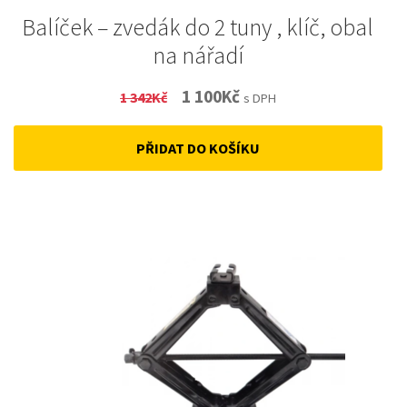
Balíček – zvedák do 2 tuny , klíč, obal
na nářadí
Original
Current
1 100
Kč
1 342
Kč
s DPH
price
price
PŘIDAT DO KOŠÍKU
was:
is:
1
1
342Kč.
100Kč.