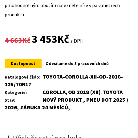
plnohodnotným obutím naleznete níže v parametrech
produktu.
Original
Current
3 453
Kč
4 663
Kč
s DPH
price
price
was:
is:
Dostupnost
Odesíláme do 3 pracovních dnů
4
3
TOYOTA-COROLLA-XII-OD-2018-
Katalogové číslo:
125/70R17
663Kč.
453Kč.
COROLLA
OD 2018 (XII)
TOYOTA
Kategorie:
,
,
NOVÝ PRODUKT , PNEU DOT 2025 /
Stav:
2026, ZÁRUKA 24 MĚSÍCŮ,