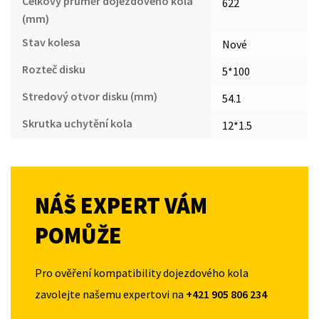
Celkový průměr dojezdového kola
622
(mm)
Stav kolesa
Nové
Rozteč disku
5*100
Stredový otvor disku (mm)
54.1
Skrutka uchytění kola
12*1.5
NÁŠ EXPERT VÁM
POMŮŽE
Pro ověření kompatibility dojezdového kola
zavolejte našemu expertovi na
+421 905 806 234