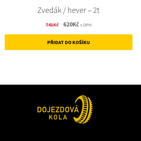
Zvedák / hever – 2t
Original
Current
620
Kč
741
Kč
s DPH
price
price
PŘIDAT DO KOŠÍKU
was:
is:
741Kč.
620Kč.