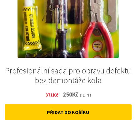
Profesionální sada pro opravu defektu
bez demontáže kola
Original
Current
250
Kč
371
Kč
s DPH
price
price
PŘIDAT DO KOŠÍKU
was:
is:
371Kč.
250Kč.