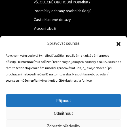
VŠEOBECNÉ OBCHODNÍ PODMÍNKY
Podmínky ochrany osobních údajů
Často kladené dotazy
Vrácení zboží
Spravovat souhlas
LUF s.r.o.
Abychom vám poskytli ty nejlepší zážitky, používáme k ukládání a/nebo
Nám. M.R.Štefanika 518,
přístupu k informacím o zařízení technologie, jako jsou soubory cookie. Souhlas s
Trstená 02801
těmito technologiemi nám umožní zpracovávat údaje, jako je chování při
procházení nebo jedinečná ID na tomto webu. Nesouhlas nebo odvolání
souhlasu může nepříznivě ovlivnit určité vlastnosti a funkce.
+421 905 806 234
info@dojezdovakola.com
Přijmout
Odmítnout
Slovenský Eshop
0
Zobrazit předvolby