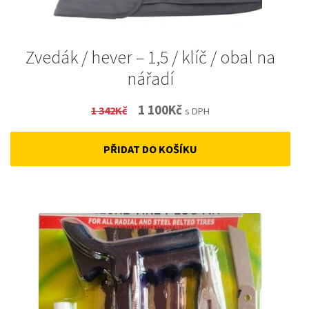
Zvedák / hever – 1,5 / klíč / obal na
nářadí
Original
Current
1 100
Kč
1 342
Kč
s DPH
price
price
PŘIDAT DO KOŠÍKU
was:
is:
1
1
342Kč.
100Kč.