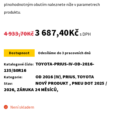
plnohodnotným obutím naleznete níže v parametrech
produktu.
Original
Current
3 687,40
Kč
4 933,70
Kč
s DPH
price
price
was:
is:
Dostupnost
Odesíláme do 3 pracovních dnů
4
3
TOYOTA-PRIUS-IV-OD-2016-
Katalogové číslo:
135/80R16
933,70Kč.
687,40Kč.
OD 2016 (IV)
PRIUS
TOYOTA
Kategorie:
,
,
NOVÝ PRODUKT , PNEU DOT 2025 /
Stav:
2026, ZÁRUKA 24 MĚSÍCŮ,
Není skladem