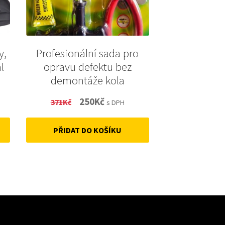
y,
Profesionální sada pro
l
opravu defektu bez
demontáže kola
t
Original
Current
250
Kč
371
Kč
s DPH
price
price
PŘIDAT DO KOŠÍKU
was:
is:
371Kč.
250Kč.