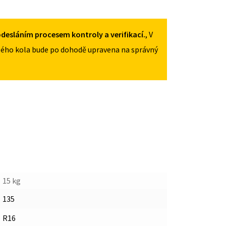
135/90R16
MNOŽSTVÍ
desláním procesem kontroly a verifikací.
, V
ého kola bude po dohodě upravena na správný
15 kg
135
R16