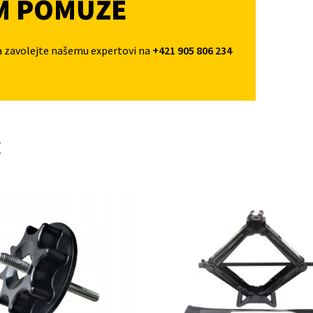
M POMŮŽE
a zavolejte našemu expertovi na
+421 905 806 234
t