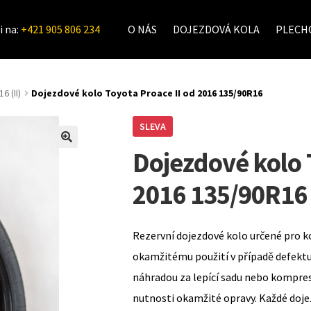
i na:
+421 905 806 234
O NÁS
DOJEZDOVÁ KOLA
PLECHO
6 (II)
Dojezdové kolo Toyota Proace II od 2016 135/90R16
SLEVA
Dojezdové kolo 
2016 135/90R16
Rezervní dojezdové kolo určené pro k
okamžitému použití v případě defekt
náhradou za lepící sadu nebo kompre
nutnosti okamžité opravy. Každé doje