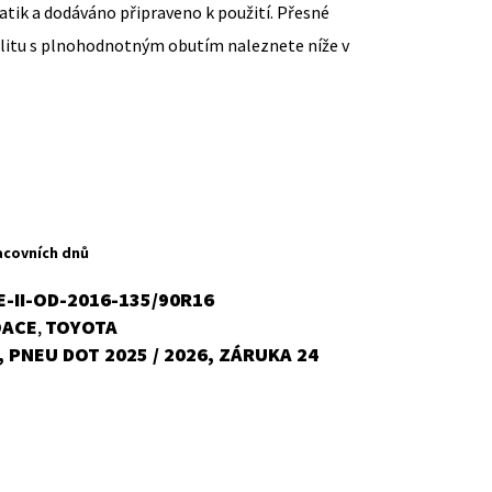
ik a dodáváno připraveno k použití. Přesné
ilitu s plnohodnotným obutím naleznete níže v
ent
H
acovních dnů
-II-OD-2016-135/90R16
OACE
TOYOTA
,
č.
 PNEU DOT 2025 / 2026, ZÁRUKA 24