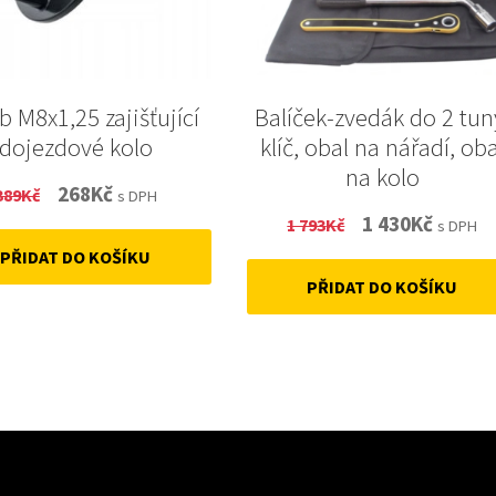
b M8x1,25 zajišťující
Balíček-zvedák do 2 tun
dojezdové kolo
klíč, obal na nářadí, oba
na kolo
Original
Current
268
Kč
389
Kč
s DPH
Original
Curren
1 430
Kč
price
price
1 793
Kč
s DPH
price
price
PŘIDAT DO KOŠÍKU
was:
is:
PŘIDAT DO KOŠÍKU
was:
is:
389Kč.
268Kč.
1
1
793Kč.
430Kč.