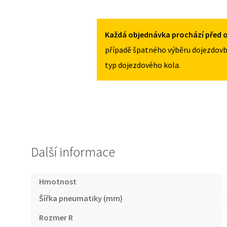
TOYOTA
135/90R16
PROACE
MNOŽSTVÍ
II
Každá objednávka prochází před o
OD
případě špatného výběru dojezdovb
2016
typ dojezdového kola.
135/90R16
MNOŽSTVÍ
Další informace
Hmotnost
Šířka pneumatiky (mm)
Rozmer R