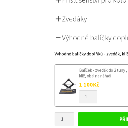
Zvedáky
Výhodné balíčky dop
Výhodné balíčky doplňků - zvedák, klí
Balíček - zvedák do 2 tuny ,
klíč, obal na nářadí
1 100
Kč
DOJEZDOVÉ
KOLO
TOYOTA
PROACE
DOJEZDOVÉ
II
PŘI
OD
KOLO
2016