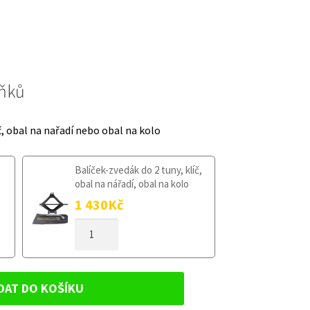
lňků
č, obal na nařadí nebo obal na kolo
Balíček-zvedák do 2 tuny, klíč,
obal na nářadí, obal na kolo
1 430
Kč
DOJEZDOVÉ
KOLO
TOYOTA
PROACE
II
DAT DO KOŠÍKU
OD
2016