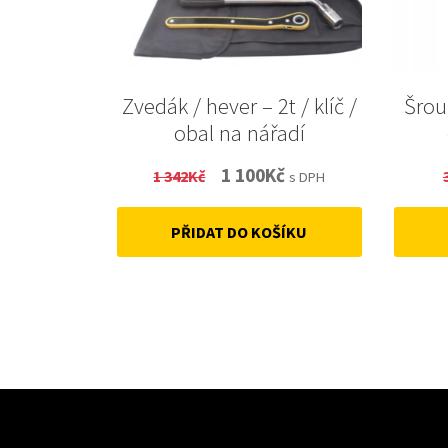
Zvedák / hever – 2t / klíč /
Šrou
obal na nářadí
Original
Current
1 100
Kč
1 342
Kč
s DPH
price
price
PŘIDAT DO KOŠÍKU
was:
is:
1
1
342Kč.
100Kč.