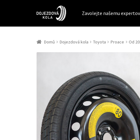
Zavolejte našemu expertov
Domů
Dojezdová kola
Toyota
Proace
Od 201