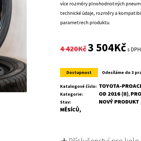
více rozměry plnohodnotných pneumat
technické údaje, rozměry a kompatib
parametrech produktu.
Original
Curr
3 504
Kč
4 420
Kč
s DP
price
price
was:
is:
Dostupnost
Odesíláme do 3 pr
4
3
TOYOTA-PROACE
Katalogové číslo:
OD 2016 (II)
PR
Kategorie:
,
420Kč.
504K
NOVÝ PRODUKT ,
Stav:
MĚSÍCŮ,
Příslušenství pro kolo