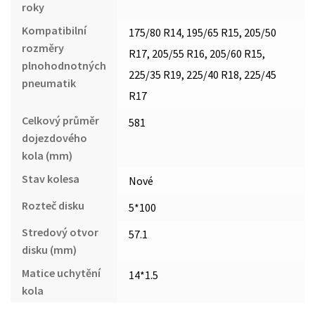
roky
Kompatibilní
175/80 R14, 195/65 R15, 205/50
rozměry
R17, 205/55 R16, 205/60 R15,
plnohodnotných
225/35 R19, 225/40 R18, 225/45
pneumatik
R17
Celkový průměr
581
dojezdového
kola (mm)
Stav kolesa
Nové
Rozteč disku
5*100
Stredový otvor
57.1
disku (mm)
Matice uchytění
14*1.5
kola