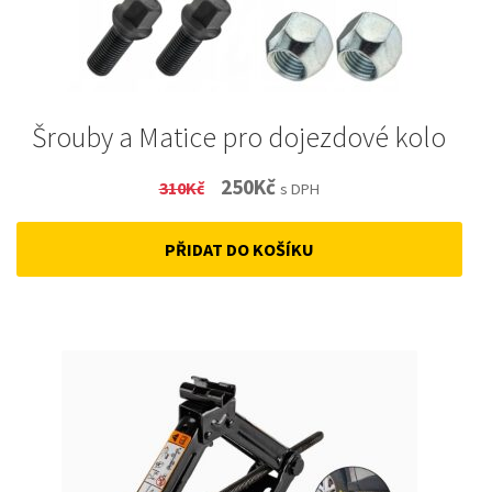
Šrouby a Matice pro dojezdové kolo
Original
Current
250
Kč
310
Kč
s DPH
price
price
PŘIDAT DO KOŠÍKU
was:
is:
310Kč.
250Kč.