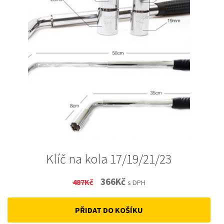
Klíč na kola 17/19/21/23
Original
Current
366
Kč
487
Kč
s DPH
price
price
PŘIDAT DO KOŠÍKU
was:
is: