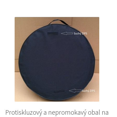
487Kč.
366Kč.
Protiskluzový a nepromokavý obal na