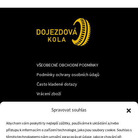
VŠEOBECNÉ OBCHODNÍ PODMÍNKY
Podmínky ochrany osobních údajů
Často kladené dotazy
Vrácení zboží
Spravovat souhlas
LUF s.r.o.
Abychom vám poskytli ty nejlepší zážitky, používáme k ukládání a/nebo
Nám. M.R.Štefanika 518,
přístupu k informacím o zařízení technologie, jako jsou soubory cookie. Souhlas s
Trstená 02801
těmito technologiemi nám umožní zpracovávat údaje, jako je chování při