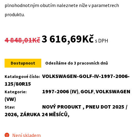
plnohodnotným obutím naleznete níže v parametrech
produktu.
Original
Current
3 616,69
Kč
4 848,01
Kč
s DPH
price
price
was:
is:
Dostupnost
Odesíláme do 3 pracovních dnů
4
3
VOLKSWAGEN-GOLF-IV-1997-2006-
Katalogové číslo:
125/80R15
848,01Kč.
616,69Kč.
1997-2006 (IV)
GOLF
VOLKSWAGEN
Kategorie:
,
,
(VW)
NOVÝ PRODUKT , PNEU DOT 2025 /
Stav:
2026, ZÁRUKA 24 MĚSÍCŮ,
Není skladem