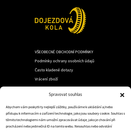
VŠEOBECNÉ OBCHODNÍ PODMÍNKY
Podmínky ochrany osobních údajů
Často kladené dotazy
Vrácení zboží
Spravovat souhlas
LUF s.r.o.
Abychom vám poskytli ty nejlepší zážitky, používáme k ukládání a/nebo
Nám. M.R.Štefanika 518,
přístupu k informacím o zařízení technologie, jako jsou soubory cookie. Souhlas s
Trstená 02801
těmito technologiemi nám umožní zpracovávat údaje, jako je chování při
procházení nebo jedinečná ID na tomto webu. Nesouhlas nebo odvolání