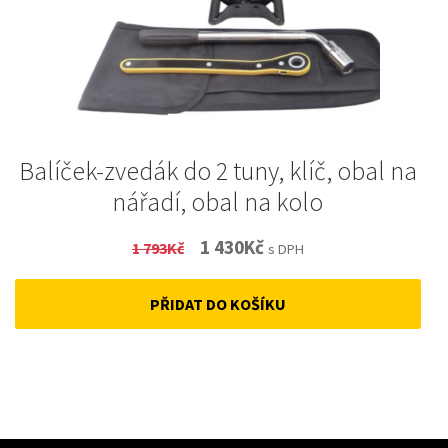
Balíček-zvedák do 2 tuny, klíč, obal na
nářadí, obal na kolo
Original
Current
1 430
Kč
1 793
Kč
s DPH
price
price
PŘIDAT DO KOŠÍKU
was:
is:
1
1
793Kč.
430Kč.