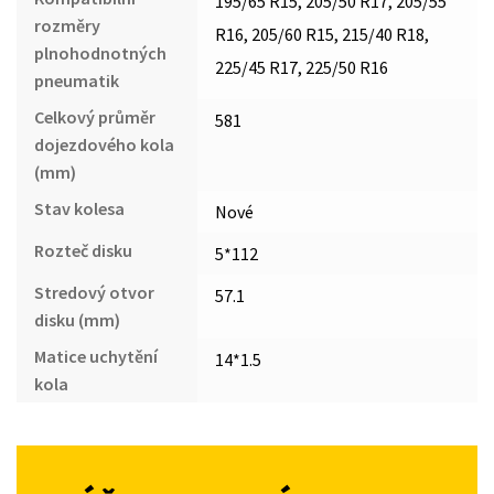
195/65 R15, 205/50 R17, 205/55
rozměry
R16, 205/60 R15, 215/40 R18,
plnohodnotných
225/45 R17, 225/50 R16
pneumatik
Celkový průměr
581
dojezdového kola
(mm)
Stav kolesa
Nové
Rozteč disku
5*112
Stredový otvor
57.1
disku (mm)
Matice uchytění
14*1.5
kola