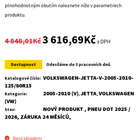
plnohodnotným obutím naleznete níže v parametrech
produktu.
Original
Current
3 616,69
Kč
4 848,01
Kč
s DPH
price
price
was:
is:
Dostupnost
Odesíláme do 3 pracovních dnů
4
3
VOLKSWAGEN-JETTA-V-2005-2010-
Katalogové číslo:
125/80R15
848,01Kč.
616,69Kč.
2005-2010 (V)
JETTA
VOLKSWAGEN
Kategorie:
,
,
(VW)
NOVÝ PRODUKT , PNEU DOT 2025 /
Stav:
2026, ZÁRUKA 24 MĚSÍCŮ,
Není skladem