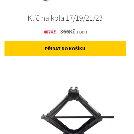
Klíč na kola 17/19/21/23
Original
Current
366
Kč
487
Kč
s DPH
price
price
PŘIDAT DO KOŠÍKU
was:
is:
487Kč.
366Kč.