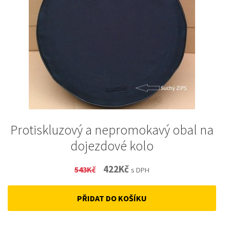
Protiskluzový a nepromokavý obal na
dojezdové kolo
Original
Current
422
Kč
543
Kč
s DPH
price
price
PŘIDAT DO KOŠÍKU
was:
is:
543Kč.
422Kč.